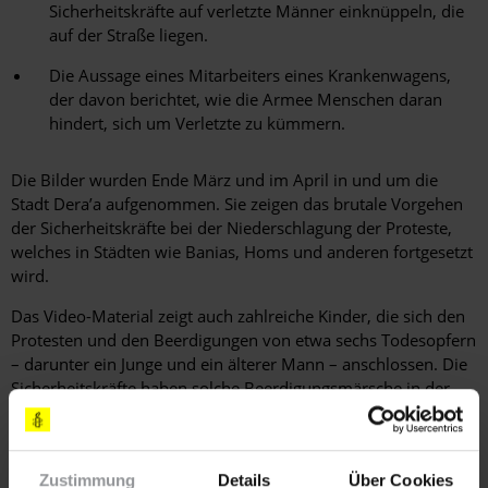
Sicherheitskräfte auf verletzte Männer einknüppeln, die
auf der Straße liegen.
Die Aussage eines Mitarbeiters eines Krankenwagens,
der davon berichtet, wie die Armee Menschen daran
hindert, sich um Verletzte zu kümmern.
Die Bilder wurden Ende März und im April in und um die
Stadt Dera’a aufgenommen. Sie zeigen das brutale Vorgehen
der Sicherheitskräfte bei der Niederschlagung der Proteste,
welches in Städten wie Banias, Homs und anderen fortgesetzt
wird.
Das Video-Material zeigt auch zahlreiche Kinder, die sich den
Protesten und den Beerdigungen von etwa sechs Todesopfern
– darunter ein Junge und ein älterer Mann – anschlossen. Die
Sicherheitskräfte haben solche Beerdigungsmärsche in der
Vergangenheit mehrfach mit tödlicher Gewalt angegriffen.
"Bilder von unbewaffneten Zivilisten mit Schusswunden im
Kopf verdeutlichen, warum es so viele Todesopfer gibt. Bilder
Zustimmung
Details
Über Cookies