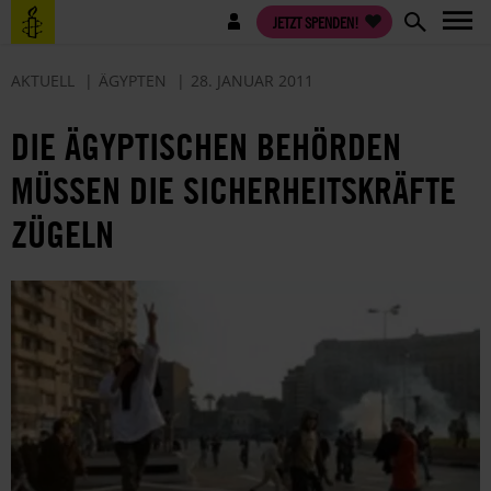
Direkt
Benutzermenü
JETZT SPENDEN!
zum
Inhalt
AKTUELL
ÄGYPTEN
28. JANUAR 2011
DIE ÄGYPTISCHEN BEHÖRDEN
MÜSSEN DIE SICHERHEITSKRÄFTE
ZÜGELN