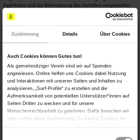
Eigentums und die Behinderung des Verkehrs vorgeworfen.
Diese Vorwürfe werden häufig von den Behörden genutzt, um
die Versammlungsfreiheit zu beschränken und den Ägyptern
das Recht auf friedlichen Protest zu verweigern.
Zustimmung
Details
Über Cookies
Weiterlesen
Ägypten muss scharfes Vorgehen gegen Protestierende
einstellen
Auch Cookies können Gutes tun!
Länderberichte zu Ägypten
Jetzt mitmachen: Aktuelle Eilaktionen zu Ägypten
Als gemeinnütziger Verein sind wir auf Spenden
angewiesen. Online helfen uns Cookies dabei Nutzung
und Interaktionen mit unseren Seiten und Inhalten zu
Weitere Informationen
analysieren, „Surf-Profile“ zu erstellen und die
Aufmerksamkeit von potentiellen Unterstützer*innen auf
Seiten Dritter zu wecken und für unsere
Menschenrechtsarbeit zu gewinnen. Dafür brauchen wir
Länder
aber vorher deine Zustimmung. Du kannst Cookies für
Analysen, für Marketing und eingebettete Drittinhalte
Ägypten
auch ablehnen, oder deine Meinung jederzeit später
Einwilligungsauswahl