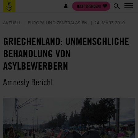
Direkt
Benutzermenü
JETZT SPENDEN!
zum
Inhalt
AKTUELL
EUROPA UND ZENTRALASIEN
24. MÄRZ 2010
GRIECHENLAND: UNMENSCHLICHE
BEHANDLUNG VON
ASYLBEWERBERN
Amnesty Bericht