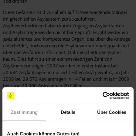
Tod drohen.
Diese Gefahren sind vor allem auf schwerwiegende Mängel
im griechischen Asylsystem zurückzuführen.
AsylbewerberInnen haben kaum Zugang zu Asylverfahren
und Asylanträge werden nicht fair geprüft. Es gibt weder ein
spezialisiertes und kompetentes Organ, das über die Anträge
entscheidet, noch werden die AsylbewerberInnen qualifiziert
über das Verfahren informiert, DolmetscherInnen gibt es
kaum. Dies führt zu einer extrem niedrigen Zahl von
Asylanerkennungen: 2007 wurden in erster Instanz bei
20.684 Asylanträgen in nur acht Fällen Asyl gewährt, im Jahr
2008 bei 29.573 Asylanträgen in 14 Fällen und im Jahr 2009
bei rund 20.000 Anträgen in 20 Fällen.
Weitere Informationen
Zustimmung
Details
Über Cookies
Länder
Auch Cookies können Gutes tun!