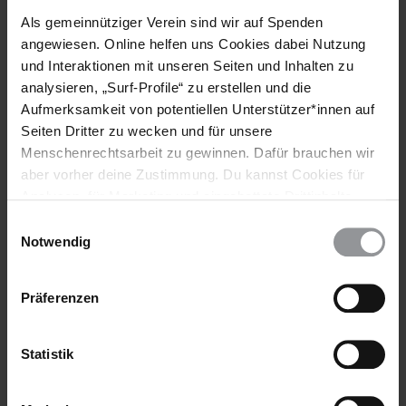
Als gemeinnütziger Verein sind wir auf Spenden
Europa Und Zentralasien
angewiesen. Online helfen uns Cookies dabei Nutzung
und Interaktionen mit unseren Seiten und Inhalten zu
Themen
analysieren, „Surf-Profile“ zu erstellen und die
Aufmerksamkeit von potentiellen Unterstützer*innen auf
Flüchtlinge & Asyl
Seiten Dritter zu wecken und für unsere
Menschenrechtsarbeit zu gewinnen. Dafür brauchen wir
aber vorher deine Zustimmung. Du kannst Cookies für
Teile diesen Beitrag
Analysen, für Marketing und eingebettete Drittinhalte
auch ablehnen, oder deine Meinung jederzeit später
Einwilligungsauswahl
wieder ändern. Diesen Banner kannst Du über den Link
Notwendig
im Footer schnell wieder aufrufen.
Datenschutzerklärung
Präferenzen
Statistik
Bleib informiert