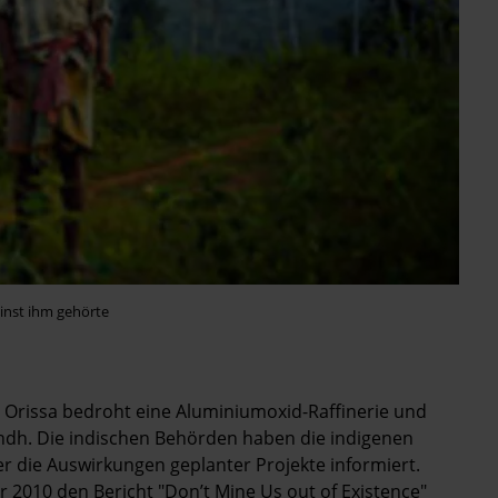
inst ihm gehörte
 Orissa bedroht eine Aluminiumoxid-Raffinerie und
ondh. Die indischen Behörden haben die indigenen
r die Auswirkungen geplanter Projekte informiert.
r 2010 den Bericht "Don’t Mine Us out of Existence"