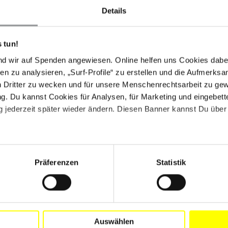
eriger Information begründete Zustimmung der
Details
le Recht es so vorschreibt.
 tun!
nd wir auf Spenden angewiesen. Online helfen uns Cookies dabe
en zu analysieren, „Surf-Profile“ zu erstellen und die Aufmerksa
International: "Wir haben gesehen, was anderen
n Dritter zu wecken und für unsere Menschenrechtsarbeit zu ge
gezwungen werden ihr Land zu verlassen: sie verlieren
. Du kannst Cookies für Analysen, für Marketing und eingebettet
en in Indien, ihre Gesundheit ist von den
 jederzeit später wieder ändern. Diesen Banner kannst Du über 
droht. Beschwerden werden jedoch sowohl von den
ignoriert. Ramesh Gopalakrishnan erklärt: "Mit den
 Jetzt sind es ihre Leben und ihre Zukunft, die auf
Präferenzen
Statistik
egierung Vedanta Resources die Garantie, die
, bis alle bestehenden Probleme gelöst sind.
gende Gespräche mit den betroffenen Menschen sowie
 und auf vollständigen Informationen beruhende
Auswählen