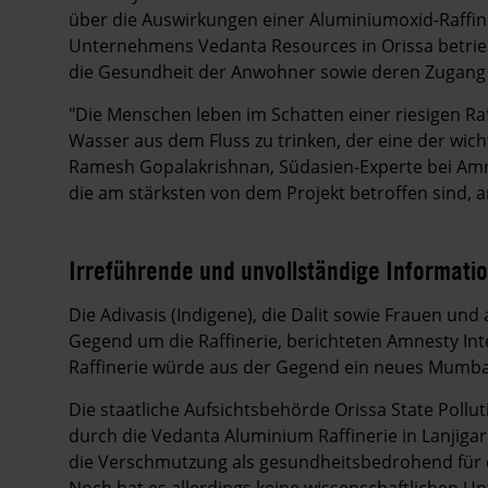
über die Auswirkungen einer Aluminiumoxid-Raffiner
Unternehmens Vedanta Resources in Orissa betri
die Gesundheit der Anwohner sowie deren Zugang
"Die Menschen leben im Schatten einer riesigen Ra
Wasser aus dem Fluss zu trinken, der eine der wich
Ramesh Gopalakrishnan, Südasien-Experte bei Amnes
die am stärksten von dem Projekt betroffen sind, 
Irreführende und unvollständige Informati
Die Adivasis (Indigene), die Dalit sowie Frauen un
Gegend um die Raffinerie, berichteten Amnesty Int
Raffinerie würde aus der Gegend ein neues Mumb
Die staatliche Aufsichtsbehörde Orissa State Poll
durch die Vedanta Aluminium Raffinerie in Lanjiga
die Verschmutzung als gesundheitsbedrohend für d
Noch hat es allerdings keine wissenschaftlichen U