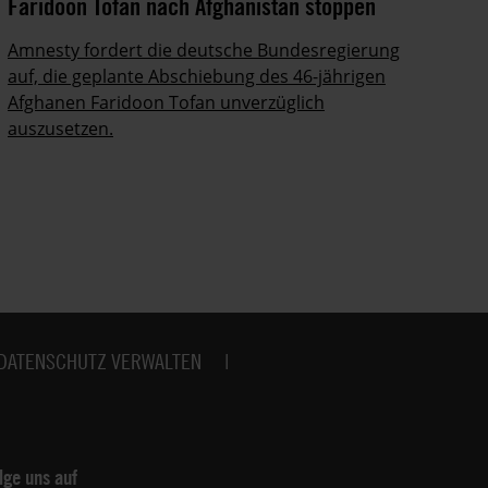
Faridoon Tofan nach Afghanistan stoppen
An
Ge
Amnesty fordert die deutsche Bundesregierung
auf, die geplante Abschiebung des 46-jährigen
Ze
Afghanen Faridoon Tofan unverzüglich
kä
auszusetzen.
no
DATENSCHUTZ VERWALTEN
lge uns auf