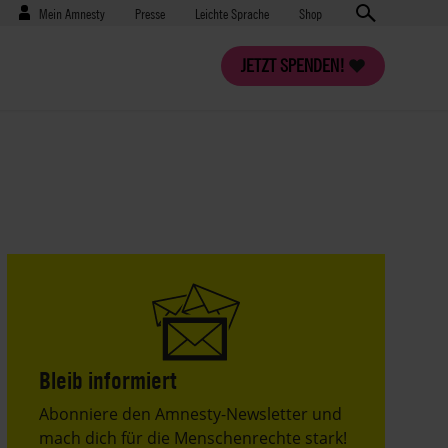
Benutzermenü
Presse
Mein Amnesty
Presse
Leichte Sprache
Shop
JETZT SPENDEN!
Bleib informiert
Header
Abonniere den Amnesty-Newsletter und
Text
mach dich für die Menschenrechte stark!