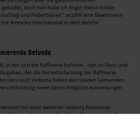
 gebadet, doch nun habe ich Angst meine Kinder
sschlag und Fieberblasen", erzählt eine Bewohnerin
 hat Amnesty International in dem Bericht
rmierende Befunde
 in der sich die Raffinerie befindet - nah an Fluss und
tzugeben, der die Versechsfachung der Raffinerie-
Behörden noch Vedanta haben den lokalen Gemeinden
tverschmutzung sowie deren mögliche Auswirkungen
meinsam mit einer weiteren Vedanta Resources -
er Nähe der Niyamgiri-Hills. Diese Mine bedroht die
underten in dem Gebirge leben. Die indigene
 außerdem existentiell auf die Hügel angewiesen: sie
nd kulturelle Identität. Bisher hat die Regierung noch