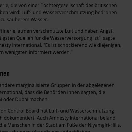
ie, die von einer Tochtergesellschaft des britischen
eben wird: Luft- und Wasserverschmutzung bedrohen
 zu sauberem Wasser.
ffinerie, atmen verschmutzte Luft und haben Angst,
tigsten Quellen für die Wasserversorgung ist", sagte
ty International. "Es ist schockierend wie diejenigen,
am wenigsten informiert werden."
onen
d andere marginalisierte Gruppen in der abgelegenen
ernational, dass die Behörden ihnen sagten, die
ai oder Dubai machen.
ution Control Board hat Luft- und Wasserschmutzung
rh dokumentiert. Auch Amnesty International befand
ie Menschen in der Stadt am Fuße der Niyamgiri-Hills.
ntersuchungen über die gesundheitlichen