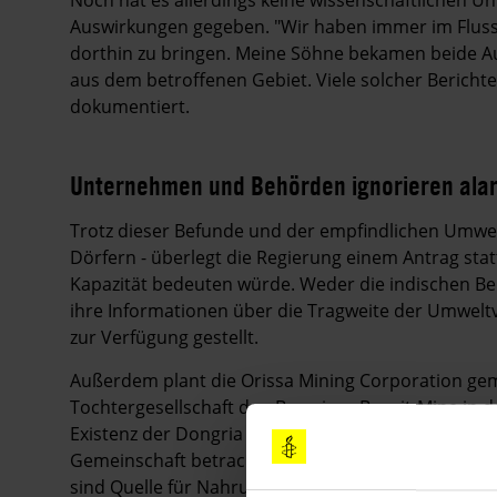
Auswirkungen gegeben. "Wir haben immer im Fluss
dorthin zu bringen. Meine Söhne bekamen beide Au
aus dem betroffenen Gebiet. Viele solcher Berichte
dokumentiert.
Unternehmen und Behörden ignorieren ala
Trotz dieser Befunde und der empfindlichen Umwelt,
Dörfern - überlegt die Regierung einem Antrag stat
Kapazität bedeuten würde. Weder die indischen 
ihre Informationen über die Tragweite der Umwel
zur Verfügung gestellt.
Außerdem plant die Orissa Mining Corporation ge
Tochtergesellschaft den Bau einer Bauxit-Mine in d
Existenz der Dongria Kondh, die bereits seit Jahrh
Gemeinschaft betrachtet das Gebirge als heilig, ist
sind Quelle für Nahrung, Wasser, Lebensunterhalt u