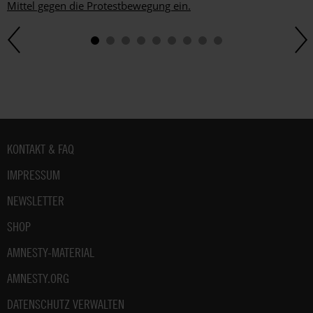
Mittel gegen die Protestbewegung ein.
Fußbereich
KONTAKT & FAQ
IMPRESSUM
NEWSLETTER
SHOP
AMNESTY-MATERIAL
AMNESTY.ORG
DATENSCHUTZ VERWALTEN