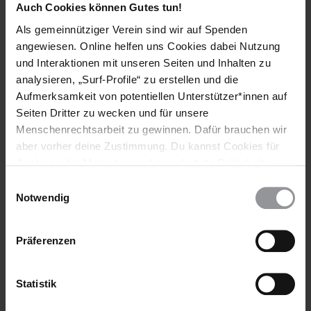
Auch Cookies können Gutes tun!
Länder
Als gemeinnütziger Verein sind wir auf Spenden
angewiesen. Online helfen uns Cookies dabei Nutzung
Tschechische Republik
und Interaktionen mit unseren Seiten und Inhalten zu
analysieren, „Surf-Profile“ zu erstellen und die
Themen
Aufmerksamkeit von potentiellen Unterstützer*innen auf
Diskriminierung
Ethnische Minderheiten
Seiten Dritter zu wecken und für unsere
Menschenrechtsarbeit zu gewinnen. Dafür brauchen wir
aber vorher deine Zustimmung. Du kannst Cookies für
Analysen, für Marketing und eingebettete Drittinhalte
Teile diesen Beitrag
auch ablehnen, oder deine Meinung jederzeit später
Einwilligungsauswahl
wieder ändern. Diesen Banner kannst Du über den Link
Notwendig
im Footer schnell wieder aufrufen.
Datenschutzerklärung
Präferenzen
Statistik