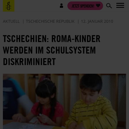
Direkt
Benutzermenü
JETZT SPENDEN!
zum
Inhalt
AKTUELL
TSCHECHISCHE REPUBLIK
12. JANUAR 2010
TSCHECHIEN: ROMA-KINDER
WERDEN IM SCHULSYSTEM
DISKRIMINIERT