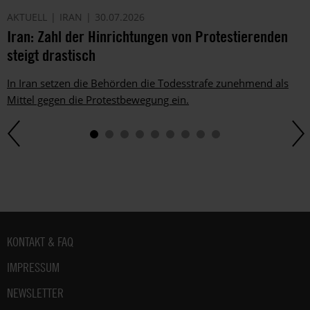
AKTUELL
IRAN
30.07.2026
Iran: Zahl der Hinrichtungen von Protestierenden
steigt drastisch
In Iran setzen die Behörden die Todesstrafe zunehmend als
Mittel gegen die Protestbewegung ein.
Fußbereich
KONTAKT & FAQ
IMPRESSUM
NEWSLETTER