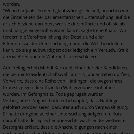
worden.
"Wenn Larijanis Dementi glaubwürdig sein soll, brauchen wir
die Einzelheiten der parlamentarischen Untersuchung, auf die
er sich bezieht, darunter, wer sie durchführte und ob sie als
unabhängig eingestuft werden kann", sagte Irene Khan. "Wir
fordern die Veröffentlichung der Details und aller
Erkenntnisse der Untersuchung, damit die Welt beurteilen
kann, ob sie glaubwürdig ist oder lediglich ein Versuch, Kritik
abzuwehren und die Wahrheit zu verschleiern."
Am Freitag erhob Mehdi Karroubi, einer der vier Kandidaten,
die bei der Präsidentschaftswahl am 12. Juni antreten durften,
Vorwürfe, dass eine Reihe von Häftlingen, die wegen ihres
Protests gegen die offiziellen Wahlergebnisse inhaftiert
wurden, im Gefängnis zu Tode geprügelt wurden.
Vorher, am 9. August, hatte er behauptet, dass Häftlinge
gefoltert worden seien, darunter auch durch Vergewaltigung.
Er hatte dringend zu einer Untersuchung aufgerufen. Kurz
darauf hatte der Sprecher angesichts wachsender weltweiter
Besorgnis erklärt, dass die Anschuldigungen nach einer
parlamentarischen Untersuchung als unbegründet angesehen