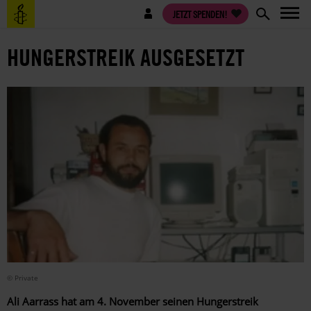
Direkt
Benutzermenü
JETZT SPENDEN!
zum
Inhalt
HUNGERSTREIK AUSGESETZT
© Private
Ali Aarrass hat am 4. November seinen Hungerstreik