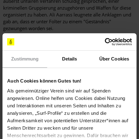
äußerst unfairen Verfahren schuldig gesprochen, einer
kriminellen Gruppierung anzugehören und Waffen für diese
organisiert zu haben. Ali Aarrass leugnete alle Anklagen und
gab an, dass er unter Folter zu einem "Geständnis"
gezwungen worden sei.
Laut seiner Familie und seinen Rechtsbeiständen schläft er auf
einer Betonplatte mit wenig Polsterung, darf nur einmal die
Woche duschen und erhält unangemessenes Essen. Diese
Zustimmung
Details
Über Cookies
harten Haftbedingungen haben Ali Aarrass nach sechs Jahren
Haft ohnehin fragile Gesundheit erheblich verschlechtert.
Am 29. März leitete das marokkanische Kassationsgericht in
Auch Cookies können Gutes tun!
Rabat endlich das Berufungsverfahren des belgisch-
Als gemeinnütziger Verein sind wir auf Spenden
marokkanischen Gefangenen Ali Aarrass ein, fast vier Jahre
angewiesen. Online helfen uns Cookies dabei Nutzung
nachdem er Rechtsmittel eingelegt hatte. Das Gericht
verschob die Anhörung gleich wieder auf den 12. April.
und Interaktionen mit unseren Seiten und Inhalten zu
analysieren, „Surf-Profile“ zu erstellen und die
Aufmerksamkeit von potentiellen Unterstützer*innen auf
Hintergrundinformation
Seiten Dritter zu wecken und für unsere
Menschenrechtsarbeit zu gewinnen. Dafür brauchen wir