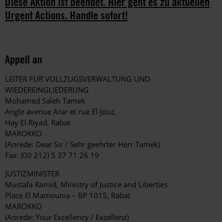
Diese Aktion ist beendet. Hier geht es zu aktuellen
Urgent Actions. Handle sofort!
Appell an
LEITER FÜR VOLLZUGSVERWALTUNG UND
WIEDEREINGLIEDERUNG
Mohamed Saleh Tamek
Angle avenue Arar et rue El-Jouz,
Hay El Riyad, Rabat
MAROKKO
(Anrede: Dear Sir / Sehr geehrter Herr Tamek)
Fax: (00 212) 5 37 71 26 19
JUSTIZMINISTER
Mustafa Ramid, Ministry of Justice and Liberties
Place El Mamounia – BP 1015, Rabat
MAROKKO
(Anrede: Your Excellency / Exzellenz)