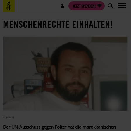
Direkt
Benutzermenü
JETZT SPENDEN!
zum
Inhalt
MENSCHENRECHTE EINHALTEN!
© privat
Der UN-Ausschuss gegen Folter hat die marokkanischen