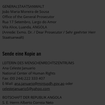
GENERALSTAATSANWALT
João Maria Moreira de Sousa
Office of the General Prosecutor
Rua 17 Setembro, Largo do Amor
Vila Alice, Luanda, ANGOLA
(Anrede: Exmo. Dr. / Dear Prosecutor / Sehr geehrter Herr
Staatsanwalt)
Sende eine Kopie an
LEITERIN DES MENSCHENRECHTSZENTRUMS
Ana Celeste Januario
National Center of Human Rights
Fax: (00 244) 222 333 407
E-Mail:
ana.januario@minjusdh.gov.ao
oder
celestejanuario5@yahoo.com
BOTSCHAFT DER REPUBLIK ANGOLA
S. E. Herrn Alberto Correia Neto