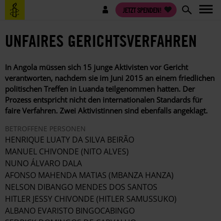
Direkt
Benutzermenü
JETZT SPENDEN!
zum
Inhalt
UNFAIRES GERICHTSVERFAHREN
In Angola müssen sich 15 junge Aktivisten vor Gericht
verantworten, nachdem sie im Juni 2015 an einem friedlichen
politischen Treffen in Luanda teilgenommen hatten. Der
Prozess entspricht nicht den internationalen Standards für
faire Verfahren. Zwei Aktivistinnen sind ebenfalls angeklagt.
BETROFFENE PERSONEN
HENRIQUE LUATY DA SILVA BEIRÃO
MANUEL CHIVONDE (NITO ALVES)
NUNO ÁLVARO DALA
AFONSO MAHENDA MATIAS (MBANZA HANZA)
NELSON DIBANGO MENDES DOS SANTOS
HITLER JESSY CHIVONDE (HITLER SAMUSSUKO)
ALBANO EVARISTO BINGOCABINGO