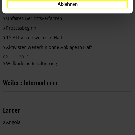
Ablehnen
Gefängnis für friedliche Aktivist_innen
Unfaires Gerichtsverfahren
Prozessbeginn
15 Aktivisten weiter in Haft
Aktivisten weiterhin ohne Anklage in Haft
02. JULI 2015
Willkürliche Inhaftierung
Weitere Informationen
Länder
Angola