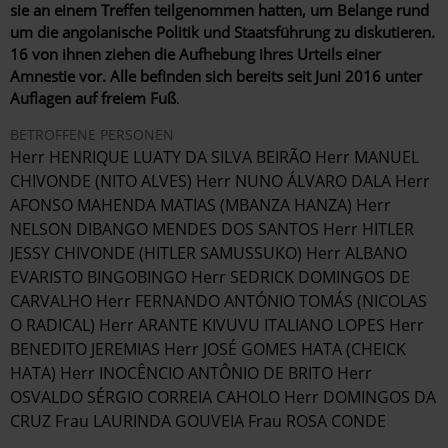
sie an einem Treffen teilgenommen hatten, um Belange rund
um die angolanische Politik und Staatsführung zu diskutieren.
16 von ihnen ziehen die Aufhebung ihres Urteils einer
Amnestie vor. Alle befinden sich bereits seit Juni 2016 unter
Auflagen auf freiem Fuß
.
BETROFFENE PERSONEN
Herr HENRIQUE LUATY DA SILVA BEIRÃO Herr MANUEL
CHIVONDE (NITO ALVES) Herr NUNO ÁLVARO DALA Herr
AFONSO MAHENDA MATIAS (MBANZA HANZA) Herr
NELSON DIBANGO MENDES DOS SANTOS Herr HITLER
JESSY CHIVONDE (HITLER SAMUSSUKO) Herr ALBANO
EVARISTO BINGOBINGO Herr SEDRICK DOMINGOS DE
CARVALHO Herr FERNANDO ANTÓNIO TOMÁS (NICOLAS
O RADICAL) Herr ARANTE KIVUVU ITALIANO LOPES Herr
BENEDITO JEREMIAS Herr JOSÉ GOMES HATA (CHEICK
HATA) Herr INOCÊNCIO ANTÔNIO DE BRITO Herr
OSVALDO SÉRGIO CORREIA CAHOLO Herr DOMINGOS DA
CRUZ Frau LAURINDA GOUVEIA Frau ROSA CONDE