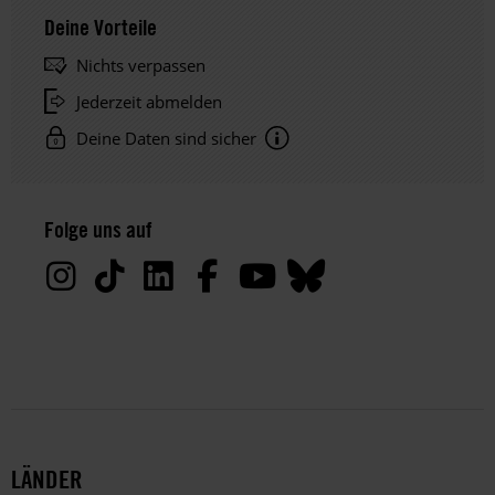
Deine Vorteile
Nichts verpassen
Jederzeit abmelden
Deine Daten sind sicher
Hinweis
Datenschutz:
Folge uns auf
Deine
Daten
werden
von
uns
nur
zu
satzungsgemäßen
Zwecken
und
LÄNDER
gemäß