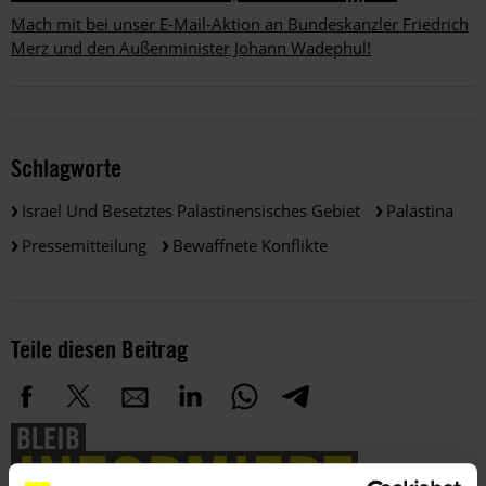
Mach mit bei unser E-Mail-Aktion an Bundeskanzler Friedrich
Merz und den Außenminister Johann Wadephul!
Schlagworte
Israel Und Besetztes Palästinensisches Gebiet
Palästina
Pressemitteilung
Bewaffnete Konflikte
Teile diesen Beitrag
BLEIB
INFORMIERT