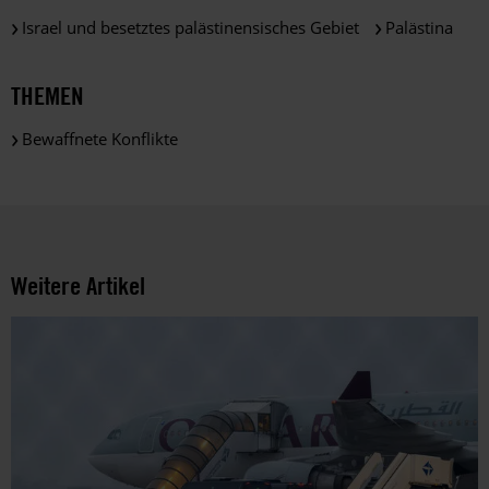
der
Israel und besetztes palästinensisches Gebiet
Palästina
gesetzlichen
Bestimmungen
des
THEMEN
DSGVO
verarbeitet.
Bewaffnete Konflikte
Über
die
Arbeit
und
die
Möglichkeiten
Weitere Artikel
der
Unterstützung
von
Amnesty
informieren
wir
dich
ggf.