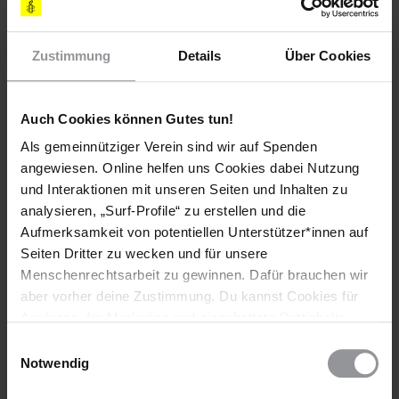
Zustimmung
Details
Über Cookies
Auch Cookies können Gutes tun!
Als gemeinnütziger Verein sind wir auf Spenden
angewiesen. Online helfen uns Cookies dabei Nutzung
und Interaktionen mit unseren Seiten und Inhalten zu
analysieren, „Surf-Profile“ zu erstellen und die
Aufmerksamkeit von potentiellen Unterstützer*innen auf
Seiten Dritter zu wecken und für unsere
Menschenrechtsarbeit zu gewinnen. Dafür brauchen wir
Abonniere den Amnesty-Newsletter und mach
aber vorher deine Zustimmung. Du kannst Cookies für
dich für die Menschenrechte stark!
Analysen, für Marketing und eingebettete Drittinhalte
auch ablehnen, oder deine Meinung jederzeit später
Meine Daten
Einwilligungsauswahl
wieder ändern. Diesen Banner kannst Du über den Link
Notwendig
Vorname*
im Footer schnell wieder aufrufen.