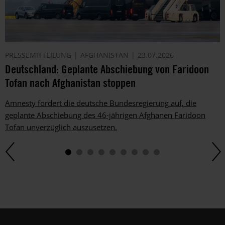
auch
per
Telefon
oder
E-
PRESSEMITTEILUNG
AFGHANISTAN
23.07.2026
Mail.
Deutschland: Geplante Abschiebung von Faridoon
Dem
kannst
Tofan nach Afghanistan stoppen
du
im
Amnesty fordert die deutsche Bundesregierung auf, die
gesetzlichen
geplante Abschiebung des 46-jährigen Afghanen Faridoon
Rahmen
Tofan unverzüglich auszusetzen.
jederzeit
widersprechen.
Weitere
Hinweise
zum
Datenschutz
unter:
Datenschutz
.