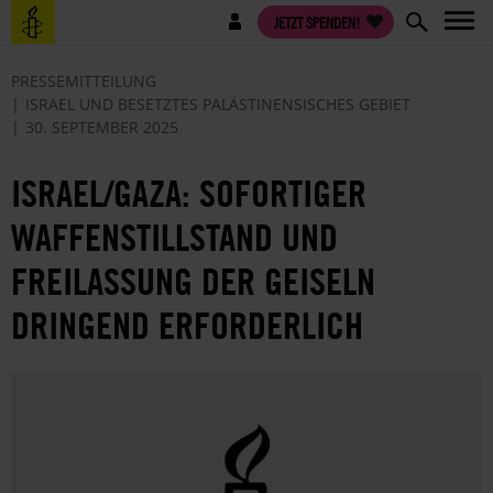
Direkt
Benutzermenü
JETZT SPENDEN!
zum
Inhalt
PRESSEMITTEILUNG
ISRAEL UND BESETZTES PALÄSTINENSISCHES GEBIET
30. SEPTEMBER 2025
ISRAEL/GAZA: SOFORTIGER
WAFFENSTILLSTAND UND
FREILASSUNG DER GEISELN
DRINGEND ERFORDERLICH