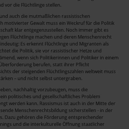
d vor die Flüchtlinge stellen.
t und auch die mutmaßlichen rassistischen
ch motivierter Gewalt muss ein Weckruf für die Politik
lschaft klar entgegenzustellen. Noch immer gibt es
g gegen Flüchtlinge machen und deren Menschenrecht
 eindeutig: Es erkennt Flüchtlinge und Migranten als
et die Politik, sie vor rassistischer Hetze und
hämend, wenn sich Politikerinnen und Politiker in einem
berforderung berufen, statt ihrer Pflicht
chts der steigenden Flüchtlingszahlen weltweit muss
tärken – und nicht selbst untergraben.
rleben, nachhaltig vorzubeugen, muss die
in politisches und gesellschaftliches Problem
ngt werden kann. Rassismus ist auch in der Mitte der
assende Menschenrechtsbildung sicherstellen - in der
aus. Dazu gehören die Förderung entsprechender
ainings und die interkulturelle Öffnung staatlicher