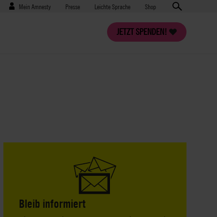
Benutzermenü
Presse
Mein Amnesty
Presse
Leichte Sprache
Shop
JETZT SPENDEN!
Bleib informiert