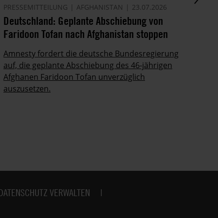
PRESSEMITTEILUNG
AFGHANISTAN
23.07.2026
AM
Deutschland: Geplante Abschiebung von
Sh
Faridoon Tofan nach Afghanistan stoppen
Li
Amnesty fordert die deutsche Bundesregierung
Ir
auf, die geplante Abschiebung des 46-jährigen
Po
Afghanen Faridoon Tofan unverzüglich
auszusetzen.
DATENSCHUTZ VERWALTEN