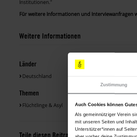
Institutionen."
Für weitere Informationen und Interviewanfragen w
Weitere Informationen
Länder
Deutschland
Zustimmung
Themen
Flüchtlinge & Asyl
Auch Cookies können Gutes
Als gemeinnütziger Verein si
mit unseren Seiten und Inhalt
Unterstützer*innen auf Seite
Teile diesen Beitrag
aber vorher deine Zustimmung