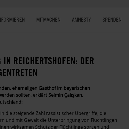
NFORMIEREN
MITMACHEN
AMNESTY
SPENDEN
 IN REICHERTSHOFEN: DER
GENTRETEN
enden, ehemaligen Gasthof im bayerischen
erden sollten, erklärt Selmin Çalışkan,
utschland:
in die steigende Zahl rassistischer Übergriffe, die
rn und mit Gewalt die Unterbringung von Flüchtlingen
 einen wirksamen Schutz der Flüchtlinge sorgen und