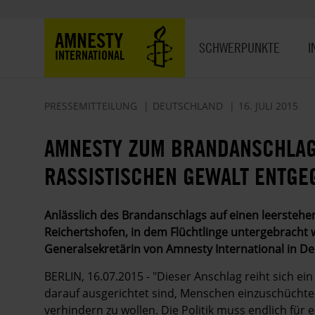
Direkt
zum
Hauptnavigation
AMNESTY
Inhalt
SCHWERPUNKTE
I
INTERNATIONAL
PRESSEMITTEILUNG
DEUTSCHLAND
16. JULI 2015
AMNESTY ZUM BRANDANSCHLAG
RASSISTISCHEN GEWALT ENTGE
Anlässlich des Brandanschlags auf einen leersteh
Reichertshofen, in dem Flüchtlinge untergebracht w
Generalsekretärin von Amnesty International in De
BERLIN, 16.07.2015 - "Dieser Anschlag reiht sich ein 
darauf ausgerichtet sind, Menschen einzuschüchte
verhindern zu wollen. Die Politik muss endlich für