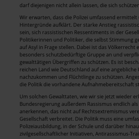
darf diejenigen nicht allein lassen, die sich schützen
Wir erwarten, dass die Polizei umfassend ermittel
Hintergründe aufklärt. Der starke Anstieg rassistis
sein, sich rassistischen Ressentiments in der Gesel
Politikerinnen und Politiker, die selbst Stimmun
auf Asyl in Frage stellen. Dabei ist das Völkerrecht
besonders schutzbedürftige Gruppe an und verpflicht
gewalttätigen Übergriffen zu schützen. Es ist besc
reichen Land wie Deutschland auf eine angebliche Ü
nachzukommen und Flüchtlinge zu schützen. Angesi
die Politik die vorhandene Aufnahmebereitschaft s
Um solchen Gewalttaten, wie wir sie jetzt wieder e
Bundesregierung außerdem Rassismus endlich als e
anerkennen, das nicht auf Rechtsextremismus vere
Gesellschaft verbreitet. Die Politik muss eine umf
Polizeiausbildung, in der Schule und darüber hin
zivilgesellschaftlicher Initiativen, Antirassismus-Tr