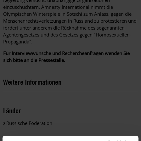
einzuschüchtern. Amnesty International nimmt die
Olympischen Winterspiele in Sotschi zum Anlass, gegen die
Menschenrechtsverletzungen in Russland zu protestieren und
fordert unter anderem die Rücknahme des sogenannten
Agentengesetzes und des Gesetzes gegen "Homosexuellen-
Propaganda".
Für Interviewwünsche und Rechercheanfragen wenden Sie
sich bitte an die Pressestelle.
Weitere Informationen
Länder
Russische Föderation