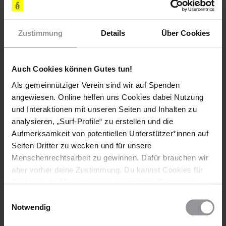
Teile diesen Beitrag
Zustimmung
Details
Über Cookies
Auch Cookies können Gutes tun!
Als gemeinnütziger Verein sind wir auf Spenden
angewiesen. Online helfen uns Cookies dabei Nutzung
und Interaktionen mit unseren Seiten und Inhalten zu
Bleib informiert
analysieren, „Surf-Profile“ zu erstellen und die
Header
Aufmerksamkeit von potentiellen Unterstützer*innen auf
Abonniere den Amnesty-Newsletter und mach dich
Text
für die Menschenrechte stark!
Seiten Dritter zu wecken und für unsere
Menschenrechtsarbeit zu gewinnen. Dafür brauchen wir
Vorname
aber vorher deine Zustimmung. Du kannst Cookies für
Analysen, für Marketing und eingebettete Drittinhalte
Nachname
auch ablehnen, oder deine Meinung jederzeit später
Einwilligungsauswahl
wieder ändern. Diesen Banner kannst Du über den Link
Notwendig
E-
im Footer schnell wieder aufrufen.
Mail