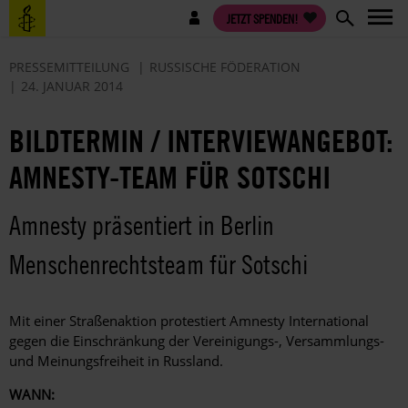
Direkt
Benutzermenü
JETZT SPENDEN!
zum
Inhalt
PRESSEMITTEILUNG
RUSSISCHE FÖDERATION
24. JANUAR 2014
BILDTERMIN / INTERVIEWANGEBOT:
AMNESTY-TEAM FÜR SOTSCHI
Amnesty präsentiert in Berlin
Menschenrechtsteam für Sotschi
Mit einer Straßenaktion protestiert Amnesty International
gegen die Einschränkung der Vereinigungs-, Versammlungs-
und Meinungsfreiheit in Russland.
WANN: