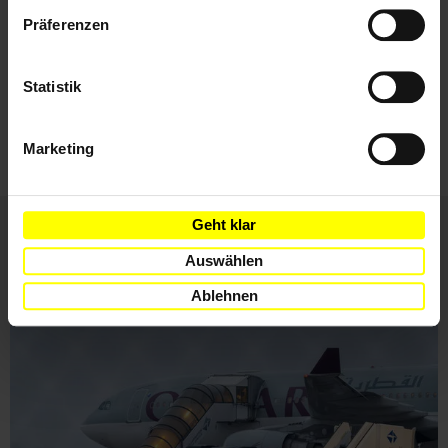
Datenschutzerklärung
Präferenzen
Ich habe die
Datenschutzrichtlinie
und die
Statistik
Nutzungsbedingungen
gelesen und stimme
ihnen zu.
Marketing
Geht klar
Auswählen
Weitere Artikel
Ablehnen