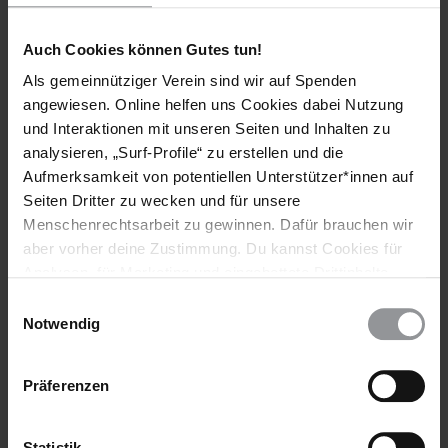
Auch Cookies können Gutes tun!
Bleib informiert
Als gemeinnütziger Verein sind wir auf Spenden
Header
Abonniere den Amnesty-Newsletter und mach dich
angewiesen. Online helfen uns Cookies dabei Nutzung
Text
für die Menschenrechte stark!
und Interaktionen mit unseren Seiten und Inhalten zu
analysieren, „Surf-Profile“ zu erstellen und die
Vorname
Aufmerksamkeit von potentiellen Unterstützer*innen auf
Seiten Dritter zu wecken und für unsere
Nachname
Menschenrechtsarbeit zu gewinnen. Dafür brauchen wir
E-
aber vorher deine Zustimmung. Du kannst Cookies für
Mail
Analysen, für Marketing und eingebettete Drittinhalte
auch ablehnen, oder deine Meinung jederzeit später
Einwilligungsauswahl
wieder ändern. Diesen Banner kannst Du über den Link
Notwendig
im Footer schnell wieder aufrufen.
Ich habe die
Datenschutzrichtlinie
und die
Datenschutzerklärung
Nutzungsbedingungen
gelesen und stimme
Präferenzen
ihnen zu.
Statistik