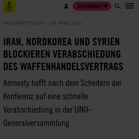
Direkt
Benutzermenü
JETZT SPENDEN!
zum
Inhalt
PRESSEMITTEILUNG
02. APRIL 2013
IRAN, NORDKOREA UND SYRIEN
BLOCKIEREN VERABSCHIEDUNG
DES WAFFENHANDELSVERTRAGS
Amnesty hofft nach dem Scheitern der
Konferenz auf eine schnelle
Verabschiedung in der UNO-
Generalversammlung