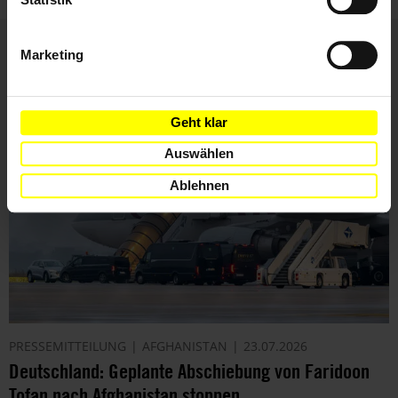
Marketing
Weitere Artikel
Geht klar
Auswählen
Ablehnen
PRESSEMITTEILUNG
AFGHANISTAN
23.07.2026
Deutschland: Geplante Abschiebung von Faridoon
Tofan nach Afghanistan stoppen