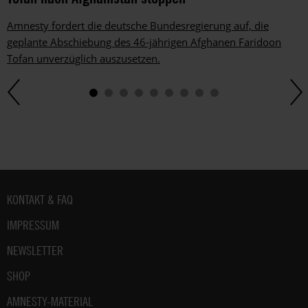
Amnesty fordert die deutsche Bundesregierung auf, die
geplante Abschiebung des 46-jährigen Afghanen Faridoon
Tofan unverzüglich auszusetzen.
Fußbereich
KONTAKT & FAQ
IMPRESSUM
NEWSLETTER
SHOP
AMNESTY-MATERIAL