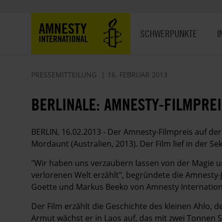
Direkt
zum
Hauptnavigation
AMNESTY
Inhalt
SCHWERPUNKTE
I
INTERNATIONAL
PRESSEMITTEILUNG
16. FEBRUAR 2013
BERLINALE: AMNESTY-FILMPREI
BERLIN, 16.02.2013 - Der Amnesty-Filmpreis auf der
Mordaunt (Australien, 2013). Der Film lief in der Se
"Wir haben uns verzaubern lassen von der Magie un
verlorenen Welt erzählt", begründete die Amnesty-
Goette und Markus Beeko von Amnesty Internationa
Der Film erzählt die Geschichte des kleinen Ahlo,
Armut wächst er in Laos auf, das mit zwei Tonnen