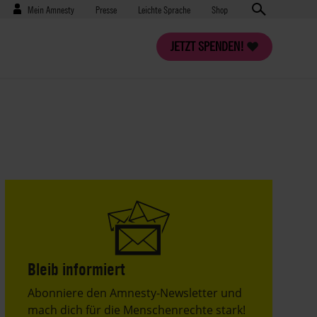
Benutzermenü
Presse
Mein Amnesty
Presse
Leichte Sprache
Shop
JETZT SPENDEN!
Bleib informiert
Header
Abonniere den Amnesty-Newsletter und
Text
mach dich für die Menschenrechte stark!