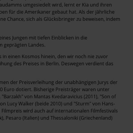
Staudamms umgesiedelt wird, lernt er Kia und ihren
en für die Amerikaner gebaut hat. Als der jährliche
ne Chance, sich als Glücksbringer zu beweisen, indem
nes Jungen mit tiefen Einblicken in die
n geprägten Landes.
s in einen Kosmos hinein, den wir noch nie zuvor
ihung des Preises in Berlin. Deswegen verdient das
men der Preisverleihung der unabhängigen Jurys der
00 Euro dotiert. Bisherige Preisträger waren unter
, "Barzakh" von Mantas Kvedaravicius (2011), "Son of
on Lucy Walker (beide 2010) und "Sturm" von Hans-
Filmpreis wird auch auf internationalen Filmfestivals
 Pesaro (Italien) und Thessaloniki (Griechenland)