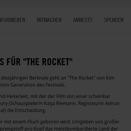
NFORMIEREN
MITMACHEN
AMNESTY
SPENDEN
S FÜR "THE ROCKET"
 diesjährigen Berlinale geht an "The Rocket" von Kim
ktion Generation des Festivals.
d Heiterkeit, mit der der Film von einer scheinbar
Jury (Schauspielerin Katja Riemann, Regisseurin Aelrun
l) die Entscheidung.
 der mit einem Fluch geboren wird. Umgeben von großer
 Sprengstoff pro Kopf das meistbombardierte Land der