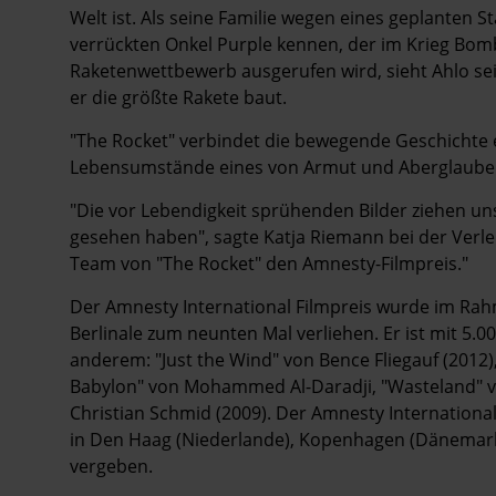
Welt ist. Als seine Familie wegen eines geplanten 
verrückten Onkel Purple kennen, der im Krieg Bomb
Raketenwettbewerb ausgerufen wird, sieht Ahlo sei
er die größte Rakete baut.
"The Rocket" verbindet die bewegende Geschichte ei
Lebensumstände eines von Armut und Aberglaube
"Die vor Lebendigkeit sprühenden Bilder ziehen un
gesehen haben", sagte Katja Riemann bei der Verle
Team von "The Rocket" den Amnesty-Filmpreis."
Der Amnesty International Filmpreis wurde im Rah
Berlinale zum neunten Mal verliehen. Er ist mit 5.0
anderem: "Just the Wind" von Bence Fliegauf (2012)
Babylon" von Mohammed Al-Daradji, "Wasteland" v
Christian Schmid (2009). Der Amnesty International 
in Den Haag (Niederlande), Kopenhagen (Dänemark),
vergeben.