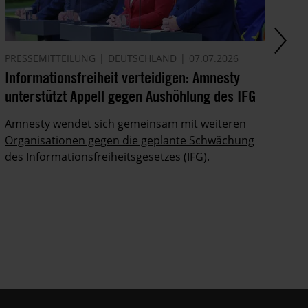
PRESSEMITTEILUNG
DEUTSCHLAND
07.07.2026
PR
Informationsfreiheit verteidigen: Amnesty
Su
unterstützt Appell gegen Aushöhlung des IFG
un
Amnesty wendet sich gemeinsam mit weiteren
Ei
Organisationen gegen die geplante Schwächung
Zi
des Informationsfreiheitsgesetzes (IFG).
Fl