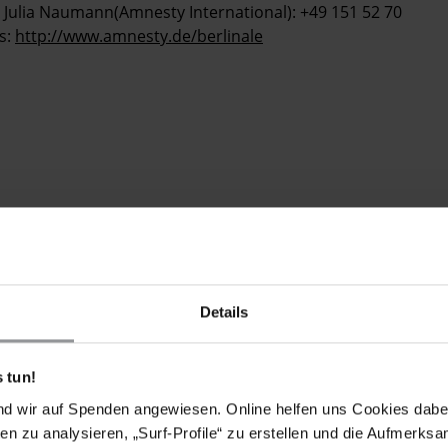
24 Julia Naumann(Amnesty International): +49 151 52 70
s:
http://www.amnesty.de/berlinale
en deshalb ohne
be her. Hier
DATENSCHUTZEINSTELLUNGEN
eine Verbindung
Details
VERWALTEN
 tun!
nd wir auf Spenden angewiesen. Online helfen uns Cookies dabe
en zu analysieren, „Surf-Profile“ zu erstellen und die Aufmerksa