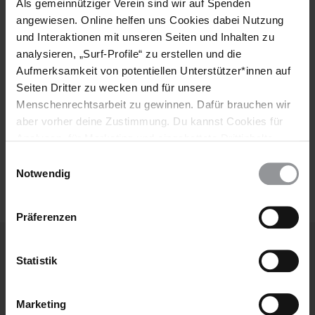
Vorname
Als gemeinnütziger Verein sind wir auf Spenden
angewiesen. Online helfen uns Cookies dabei Nutzung
Nachname
und Interaktionen mit unseren Seiten und Inhalten zu
analysieren, „Surf-Profile“ zu erstellen und die
E-
Aufmerksamkeit von potentiellen Unterstützer*innen auf
Mail
Seiten Dritter zu wecken und für unsere
Menschenrechtsarbeit zu gewinnen. Dafür brauchen wir
aber vorher deine Zustimmung. Du kannst Cookies für
Analysen, für Marketing und eingebettete Drittinhalte
Ich habe die
Datenschutzrichtlinie
und die
auch ablehnen, oder deine Meinung jederzeit später
Nutzungsbedingungen
gelesen und stimme
Einwilligungsauswahl
wieder ändern. Diesen Banner kannst Du über den Link
ihnen zu.
Notwendig
im Footer schnell wieder aufrufen.
Datenschutzerklärung
Präferenzen
Statistik
Weitere Artikel
Marketing