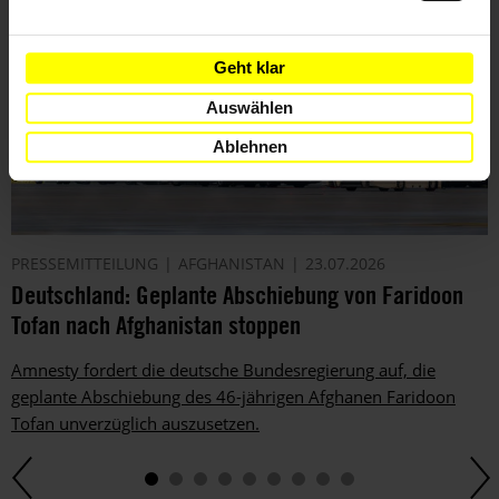
Geht klar
Auswählen
Ablehnen
PRESSEMITTEILUNG
AFGHANISTAN
23.07.2026
Deutschland: Geplante Abschiebung von Faridoon
Tofan nach Afghanistan stoppen
Amnesty fordert die deutsche Bundesregierung auf, die
geplante Abschiebung des 46-jährigen Afghanen Faridoon
Tofan unverzüglich auszusetzen.