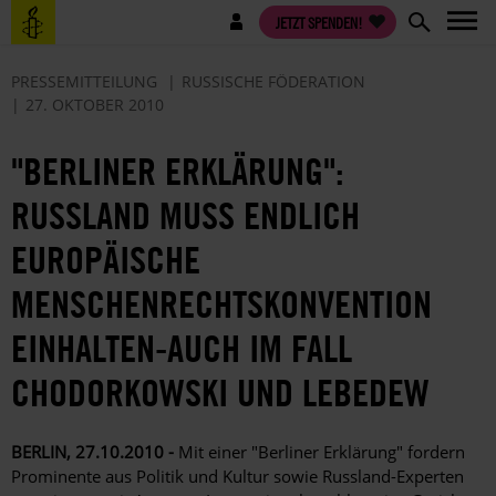
Direkt
Benutzermenü
JETZT SPENDEN!
zum
Inhalt
PRESSEMITTEILUNG
RUSSISCHE FÖDERATION
27. OKTOBER 2010
"BERLINER ERKLÄRUNG":
RUSSLAND MUSS ENDLICH
EUROPÄISCHE
MENSCHENRECHTSKONVENTION
EINHALTEN-AUCH IM FALL
CHODORKOWSKI UND LEBEDEW
BERLIN, 27.10.2010 -
Mit einer "Berliner Erklärung" fordern
Prominente aus Politik und Kultur sowie Russland-Experten