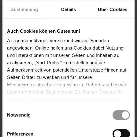
Zustimmung
Details
Über Cookies
Auch Cookies können Gutes tun!
Als gemeinnütziger Verein sind wir auf Spenden
Bleib informiert
angewiesen. Online helfen uns Cookies dabei Nutzung
und Interaktionen mit unseren Seiten und Inhalten zu
Header
Abonniere den Amnesty-Newsletter und mach dich
analysieren, „Surf-Profile“ zu erstellen und die
Text
für die Menschenrechte stark!
Aufmerksamkeit von potentiellen Unterstützer*innen auf
Seiten Dritter zu wecken und für unsere
Vorname
Menschenrechtsarbeit zu gewinnen. Dafür brauchen wir
aber vorher deine Zustimmung. Du kannst Cookies für
Nachname
Analysen, für Marketing und eingebettete Drittinhalte
auch ablehnen, oder deine Meinung jederzeit später
E-
Einwilligungsauswahl
Mail
wieder ändern. Diesen Banner kannst Du über den Link
Notwendig
im Footer schnell wieder aufrufen.
Datenschutzerklärung
Präferenzen