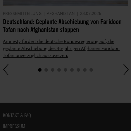
PRESSEMITTEILUNG
AFGHANISTAN
23.07.2026
Deutschland: Geplante Abschiebung von Faridoon
Tofan nach Afghanistan stoppen
Amnesty fordert die deutsche Bundesregierung auf, die
geplante Abschiebung des 46-jährigen Afghanen Faridoon
Tofan unverzüglich auszusetzen.
Fußbereich
KONTAKT & FAQ
IMPRESSUM