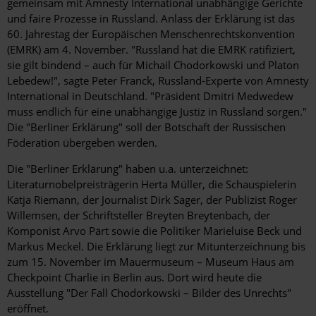
gemeinsam mit Amnesty International unabhängige Gerichte
und faire Prozesse in Russland. Anlass der Erklärung ist das
60. Jahrestag der Europäischen Menschenrechtskonvention
(EMRK) am 4. November. "Russland hat die EMRK ratifiziert,
sie gilt bindend – auch für Michail Chodorkowski und Platon
Lebedew!", sagte Peter Franck, Russland-Experte von Amnesty
International in Deutschland. "Präsident Dmitri Medwedew
muss endlich für eine unabhängige Justiz in Russland sorgen."
Die "Berliner Erklärung" soll der Botschaft der Russischen
Föderation übergeben werden.
Die "Berliner Erklärung" haben u.a. unterzeichnet:
Literaturnobelpreisträgerin Herta Müller, die Schauspielerin
Katja Riemann, der Journalist Dirk Sager, der Publizist Roger
Willemsen, der Schriftsteller Breyten Breytenbach, der
Komponist Arvo Pärt sowie die Politiker Marieluise Beck und
Markus Meckel. Die Erklärung liegt zur Mitunterzeichnung bis
zum 15. November im Mauermuseum – Museum Haus am
Checkpoint Charlie in Berlin aus. Dort wird heute die
Ausstellung "Der Fall Chodorkowski – Bilder des Unrechts"
eröffnet.