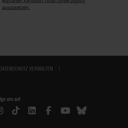
Afghanen Faridoon Tofan unverzüglich
auszusetzen.
DATENSCHUTZ VERWALTEN
lge uns auf