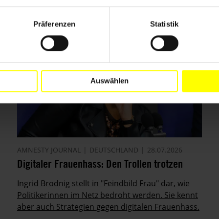
Präferenzen
Statistik
Auswählen
AMNESTY JOURNAL
DEUTSCHLAND
28.07.2026
Digitaler Frauenhass: Den Trollen trotzen
Ingrid Brodnig stellt in "Feindbild Frau" dar, wie
Politikerinnen im Netz bedroht werden. Sie kennt
aber auch Strategien gegen digitalen Frauenhass.