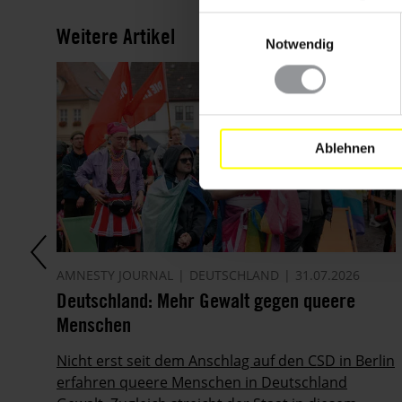
Einwilligungsauswahl
Weitere Artikel
Notwendig
Ablehnen
AMNESTY JOURNAL
DEUTSCHLAND
31.07.2026
Deutschland: Mehr Gewalt gegen queere
Menschen
Nicht erst seit dem Anschlag auf den CSD in Berlin
erfahren queere Menschen in Deutschland