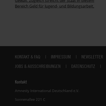
Gewalt. Zugleich streicht der Staat in diesem
Bereich Geld für Jugend- und Bildungsarbeit.
Fußbereich
KONTAKT & FAQ
IMPRESSUM
NEWSLETTER
JOBS & AUSSCHREIBUNGEN
DATENSCHUTZ
Kontakt
Amnesty International Deutschland e.V.
Sonnenallee 221 C