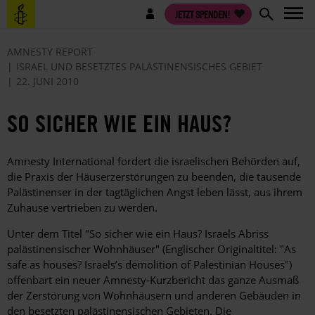
Direkt
Benutzermenü
JETZT SPENDEN!
zum
Inhalt
AMNESTY REPORT
ISRAEL UND BESETZTES PALÄSTINENSISCHES GEBIET
22. JUNI 2010
SO SICHER WIE EIN HAUS?
Amnesty International fordert die israelischen Behörden auf,
die Praxis der Häuserzerstörungen zu beenden, die tausende
Palästinenser in der tagtäglichen Angst leben lässt, aus ihrem
Zuhause vertrieben zu werden.
Unter dem Titel "So sicher wie ein Haus? Israels Abriss
palästinensischer Wohnhäuser" (Englischer Originaltitel: "As
safe as houses? Israels’s demolition of Palestinian Houses")
offenbart ein neuer Amnesty-Kurzbericht das ganze Ausmaß
der Zerstörung von Wohnhäusern und anderen Gebäuden in
den besetzten palästinensischen Gebieten. Die