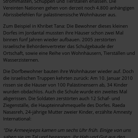
Strommasten, Schuppen und Tierställen erlassen. Die
Vereinten Nationen gehen von derzeit noch 4.800 anhängigen
Abrissbefehlen für palästinensische Wohnhäuser aus.
Zum Beispiel in Khribet Tana: Die Bewohner dieses kleinen
Dorfes im Jordantal mussten ihre Häuser schon zwei Mal
binnen fünf Jahren wieder aufbauen. 2005 zerstörten
israelische Behördenvertreter das Schulgebäude der
Ortschaft, sowie eine Reihe von Wohnhäusern, Tierställen und
Wasserzisternen.
Die Dorfbewohner bauten ihre Wohnhäuser wieder auf. Doch
die israelischen Truppen kehrten zurück: Am 10. Januar 2010
rissen sie die Häuser von 100 Palästinensern ab, 34 Kinder
wurden obdachlos. Auch die Schule wurde ein zweites Mal
abgerissen. Die Soldaten zerstörten auch 12 Schaf- und
Ziegenställe, die Haupteinnahmequelle des Dorfes. Raeda
Nasasreh, 24-jährige Mutter zweier Kinder, erzählte Amnesty
International:
"Die Armeejeeps kamen um sechs Uhr früh. Einige von uns
sahen sie im Tal und begannen, ihr Hab und Gut aus den