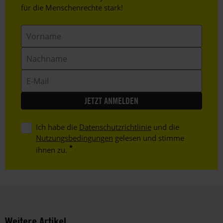
Text
für die Menschenrechte stark!
Vorname
Nachname
E-
Mail
Ich habe die
Datenschutzrichtlinie
und die
Nutzungsbedingungen
gelesen und stimme
ihnen zu.
Weitere Artikel