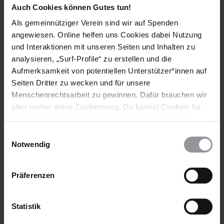
Premierminister von Israel
Auch Cookies können Gutes tun!
Benjamin Netanyahu
Als gemeinnütziger Verein sind wir auf Spenden
Prime Minister
angewiesen. Online helfen uns Cookies dabei Nutzung
Office of the Prime Minister
und Interaktionen mit unseren Seiten und Inhalten zu
3 Kaplan Street
analysieren, „Surf-Profile“ zu erstellen und die
PO Box 187
Aufmerksamkeit von potentiellen Unterstützer*innen auf
Kiryat Ben-Gurion
Seiten Dritter zu wecken und für unsere
Hakirya
Menschenrechtsarbeit zu gewinnen. Dafür brauchen wir
Jerusalem 91950
Israel
aber vorher deine Zustimmung. Du kannst Cookies für
Fax: 00972 2 566 4838
Analysen, für Marketing und eingebettete Drittinhalte
oder: 00972 2 649 6659
auch ablehnen, oder deine Meinung jederzeit später
Einwilligungsauswahl
wieder ändern. Diesen Banner kannst Du über den Link
Notwendig
Bürgermeister von Jerusalem
im Footer schnell wieder aufrufen.
Nir Barkat
Datenschutzerklärung
Präferenzen
Mayor of Jerusalem
Jerusalem Municipality
1 Safra Square
Statistik
Jerusalem 91007
Israel