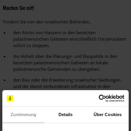
Machen Sie mit!
Fordern Sie von den israelischen Behörden,
den Abriss von Häusern in den besetzten
palästinensischen Gebieten einschließlich Ost-Jerusalem
sofort zu stoppen.
die Hoheit über die Planungs- und Baupolitik in den
besetzten palästinensischen Gebieten an lokale
palästinensische Gemeinden zu übergeben.
den Bau oder die Erweiterung israelischer Siedlungen
und der damit verbundenen Infrastruktur in den
besetzten palästinensischen Gebieten zu stoppen - als
ersten Schritt hin zu einem Abbau israelischer
Siedlungen auf palästinensischem Gebiet.
Zustimmung
Details
Über Cookies
Schreiben Sie Appelle an den: