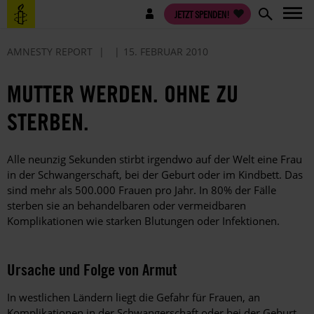
Direkt
Benutzermenü
JETZT SPENDEN!
zum
Inhalt
AMNESTY REPORT
15. FEBRUAR 2010
MUTTER WERDEN. OHNE ZU
STERBEN.
Alle neunzig Sekunden stirbt irgendwo auf der Welt eine Frau
in der Schwangerschaft, bei der Geburt oder im Kindbett. Das
sind mehr als 500.000 Frauen pro Jahr. In 80% der Fälle
sterben sie an behandelbaren oder vermeidbaren
Komplikationen wie starken Blutungen oder Infektionen.
Ursache und Folge von Armut
In westlichen Ländern liegt die Gefahr für Frauen, an
Komplikationen in der Schwangerschaft oder bei der Geburt