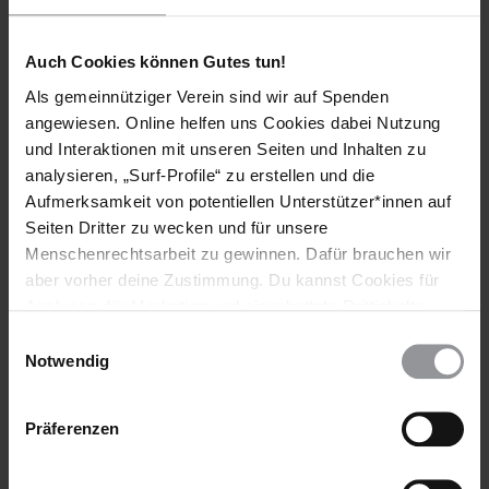
Auch Cookies können Gutes tun!
Bleib informiert
Als gemeinnütziger Verein sind wir auf Spenden
Header
Abonniere den Amnesty-Newsletter und mach dich
angewiesen. Online helfen uns Cookies dabei Nutzung
Text
für die Menschenrechte stark!
und Interaktionen mit unseren Seiten und Inhalten zu
analysieren, „Surf-Profile“ zu erstellen und die
Vorname
Aufmerksamkeit von potentiellen Unterstützer*innen auf
Seiten Dritter zu wecken und für unsere
Nachname
Menschenrechtsarbeit zu gewinnen. Dafür brauchen wir
aber vorher deine Zustimmung. Du kannst Cookies für
E-
Analysen, für Marketing und eingebettete Drittinhalte
Mail
auch ablehnen, oder deine Meinung jederzeit später
Einwilligungsauswahl
wieder ändern. Diesen Banner kannst Du über den Link
Notwendig
im Footer schnell wieder aufrufen.
Ich habe die
Datenschutzrichtlinie
und die
Datenschutzerklärung
Nutzungsbedingungen
gelesen und stimme
Präferenzen
ihnen zu.