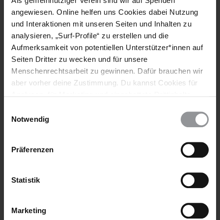
Als gemeinnütziger Verein sind wir auf Spenden
angewiesen. Online helfen uns Cookies dabei Nutzung
und Interaktionen mit unseren Seiten und Inhalten zu
analysieren, „Surf-Profile“ zu erstellen und die
Aufmerksamkeit von potentiellen Unterstützer*innen auf
Seiten Dritter zu wecken und für unsere
Menschenrechtsarbeit zu gewinnen. Dafür brauchen wir
aber vorher deine Zustimmung. Du kannst Cookies für
Analysen, für Marketing und eingebettete Drittinhalte
auch ablehnen, oder deine Meinung jederzeit später
Einwilligungsauswahl
AKTUELL
AFGHANISTAN
23.06.2026
wieder ändern. Diesen Banner kannst Du über den Link
Notwendig
Zwangsverheiratung in Afghanistan: Wie ein neues
im Footer schnell wieder aufrufen.
Taliban-Gesetz Kinderehen zementiert
Datenschutzerklärung
Präferenzen
Die Taliban haben in Afghanistan ein Gesetz erlassen, das
Mädchen den Ausweg aus Zwangsehen nahezu unmöglich
Statistik
macht.
Marketing