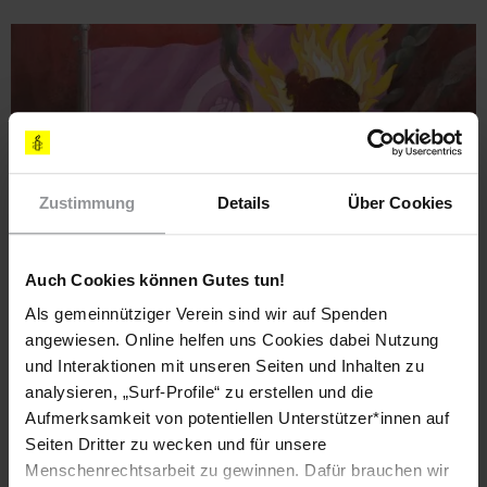
Zustimmung
Details
Über Cookies
Auch Cookies können Gutes tun!
Als gemeinnütziger Verein sind wir auf Spenden
AMNESTY JOURNAL
NIEDERLANDE
05.09.2025
angewiesen. Online helfen uns Cookies dabei Nutzung
Prävention von psychischer Gewalt gegen Frauen
und Interaktionen mit unseren Seiten und Inhalten zu
Amnesty International in den Niederlanden fordert ein Gesetz
analysieren, „Surf-Profile“ zu erstellen und die
zur Prävention von psychischer Gewalt gegen Frauen. Anouk
Aufmerksamkeit von potentiellen Unterstützer*innen auf
Donse erklärt die Hintergründe.
Seiten Dritter zu wecken und für unsere
Menschenrechtsarbeit zu gewinnen. Dafür brauchen wir