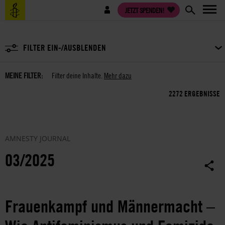
Direkt
Benutzermenü
JETZT SPENDEN!
zum
Inhalt
FILTER EIN-/AUSBLENDEN
MEINE FILTER:
Filter deine Inhalte.
Mehr dazu
2272 ERGEBNISSE
AMNESTY JOURNAL
03/2025
Frauenkampf und Männermacht –