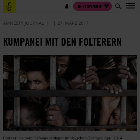
Direkt
Benutzermenü
JETZT SPENDEN!
zum
Inhalt
AMNESTY JOURNAL
27. MÄRZ 2017
KUMPANEI MIT DEN FOLTERERN
Eritreer in einem Gefangenenlager im libyschen Gharyan, April 2014