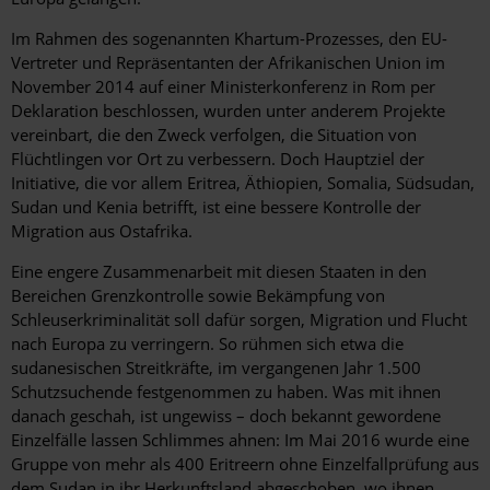
Im Rahmen des sogenannten Khartum-Prozesses, den EU-
Vertreter und Repräsentanten der Afrikanischen Union im
November 2014 auf einer Ministerkonferenz in Rom per
Deklaration beschlossen, wurden unter anderem Projekte
vereinbart, die den Zweck verfolgen, die Situation von
Flüchtlingen vor Ort zu verbessern. Doch Hauptziel der
Initiative, die vor allem Eritrea, Äthiopien, Somalia, Südsudan,
Sudan und Kenia betrifft, ist eine bessere Kontrolle der
Migration aus Ostafrika.
Eine engere Zusammenarbeit mit diesen Staaten in den
Bereichen Grenzkontrolle sowie Bekämpfung von
Schleuserkriminalität soll dafür sorgen, Migration und Flucht
nach Europa zu verringern. So rühmen sich etwa die
sudanesischen Streitkräfte, im vergangenen Jahr 1.500
Schutzsuchende festgenommen zu haben. Was mit ihnen
danach geschah, ist ungewiss – doch bekannt gewordene
Einzelfälle lassen Schlimmes ahnen: Im Mai 2016 wurde eine
Gruppe von mehr als 400 Eritreern ohne Einzelfallprüfung aus
dem Sudan in ihr Herkunftsland abgeschoben, wo ihnen