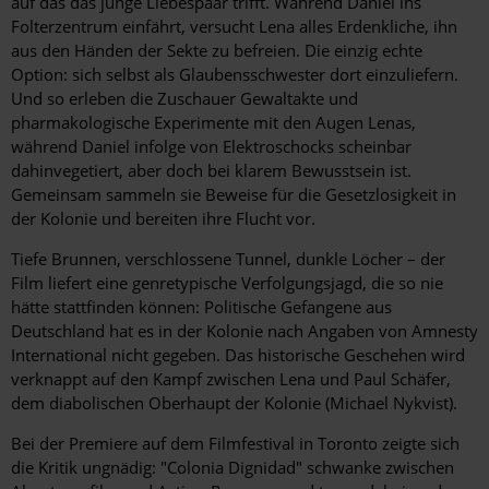
auf das das junge Liebespaar trifft. Während Daniel ins
Folterzentrum einfährt, versucht Lena alles Erdenkliche, ihn
aus den Händen der Sekte zu befreien. Die einzig echte
Option: sich selbst als Glaubensschwester dort einzuliefern.
Und so erleben die Zuschauer Gewaltakte und
pharmakologische Experimente mit den Augen Lenas,
während Daniel infolge von Elektroschocks scheinbar
dahinvegetiert, aber doch bei klarem Bewusstsein ist.
Gemeinsam sammeln sie Beweise für die Gesetzlosigkeit in
der Kolonie und bereiten ihre Flucht vor.
Tiefe Brunnen, verschlossene Tunnel, dunkle Löcher – der
Film liefert eine genretypische Verfolgungsjagd, die so nie
hätte stattfinden können: Politische Gefangene aus
Deutschland hat es in der Kolonie nach Angaben von Amnesty
International nicht gegeben. Das historische Geschehen wird
verknappt auf den Kampf zwischen Lena und Paul Schäfer,
dem diabolischen Oberhaupt der Kolonie (Michael Nykvist).
Bei der Premiere auf dem Filmfestival in Toronto zeigte sich
die Kritik ungnädig: "Colonia Dignidad" schwanke zwischen