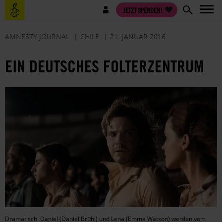
Direkt
Benutzermenü
JETZT SPENDEN!
zum
Inhalt
AMNESTY JOURNAL
CHILE
21. JANUAR 2016
EIN DEUTSCHES FOLTERZENTRUM
Dramatisch. Daniel (Daniel Brühl) und Lena (Emma Watson) werden vom