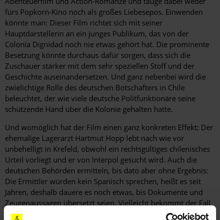
Abenteuerfilm und Action-Romanze und tauge dabei weder
fürs Popkorn-Kino noch als großes Liebesepos. Einwenden
könnte man: Dieser Film richtet sich mit seiner
Hauptdarstellerin an ein junges Publikum, das von der
Colonia Dignidad noch nie ­etwas gehört hat. Die prominente
Besetzung könnte durchaus dafür sorgen, dass sich die
Zuschauer stärker mit dem sehr speziellen Stoff und der
Geschichte auseinandersetzen. Und ganz nebenbei wird die
zwielichtige Rolle des deutschen Botschafters in Chile
beleuchtet, der wie viele deutsche Politfunktionäre seine
schützende Hand über die Kolonie gehalten hatte.
Und womöglich hat der Film einen ganz konkreten Effekt: Der
ehemalige Lagerarzt Hartmut Hopp lebt nach wie vor
unbehelligt in Krefeld, obwohl ein rechtsgültiges chilenisches
Urteil vorliegt und er von Interpol gesucht wird. Auch die
deutschen Behörden ermitteln, bis dato aber ohne Ergebnis:
Die Ermittler würden kein Spanisch sprechen, heißt es seit
Jahren, deshalb dauere es noch etwas, bis Dokumente und
Zeugenaussagen übersetzt seien. Vielleicht bekommt der Fall
durch die mediale Aufmerksamkeit ja eine neue Dynamik.