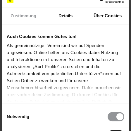
"Colonia Dignidad".
D/F/LUX 2015, Regie: Florian
Gallenberger, Darsteller: Daniel Brühl, Emma Watson.
Zustimmung
Details
Über Cookies
Kinostart: 18. Februar 2016
Auch Cookies können Gutes tun!
Weitere Informationen
Als gemeinnütziger Verein sind wir auf Spenden
angewiesen. Online helfen uns Cookies dabei Nutzung
und Interaktionen mit unseren Seiten und Inhalten zu
Länder
analysieren, „Surf-Profile“ zu erstellen und die
Aufmerksamkeit von potentiellen Unterstützer*innen auf
Chile
Deutschland
Seiten Dritter zu wecken und für unsere
Menschenrechtsarbeit zu gewinnen. Dafür brauchen wir
Themen
aber vorher deine Zustimmung. Du kannst Cookies für
Analysen, für Marketing und eingebettete Drittinhalte
Haftbedingungen
Justiz
Straflosigkeit
auch ablehnen, oder deine Meinung jederzeit später
Einwilligungsauswahl
Verschwindenlassen
wieder ändern. Diesen Banner kannst Du über den Link
Notwendig
im Footer schnell wieder aufrufen.
Datenschutzerklärung