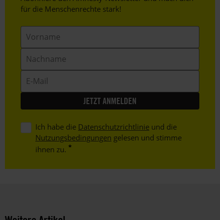
Text
für die Menschenrechte stark!
Vorname
Nachname
E-
Mail
Ich habe die
Datenschutzrichtlinie
und die
Nutzungsbedingungen
gelesen und stimme
ihnen zu.
Weitere Artikel