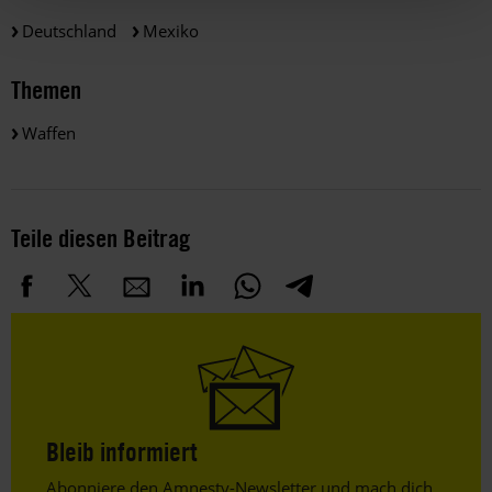
Deutschland
Mexiko
Themen
Waffen
Teile diesen Beitrag
Bleib informiert
Header
Abonniere den Amnesty-Newsletter und mach dich