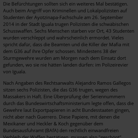
Die Befürchtungen sollten sich ein weiteres Mal bestätigen.
Auch beim Angriff von Kriminellen und Lokalpolizisten auf
Studenten der Ayotzinapa-Fachschule am 26. September
2014 in der Stadt Iguala trugen Polizisten die schwäbischen
Schusswaffen. Sechs Menschen starben vor Ort, 43 Studenten
wurden verschleppt und wahrscheinlich ermordet. Vieles
spricht dafür, dass die Beamten und die Killer der Mafia mit
dem G36 auf ihre Opfer schossen. Mindestens 38 der
Sturmgewehre wurden am Morgen nach dem Einsatz dort
gefunden, wo sie nie hätten landen dürfen: im Polizeirevier
von Iguala.
Nach Angaben des Rechtsanwalts Alejandro Ramos Gallegos
sitzen sechs Polizisten, die das G36 trugen, wegen des
Massakers in Haft. Eine Überprüfung der Seriennummern
durch das Bundeswirtschaftsministerium legte offen, dass die
Gewehre laut Exportpapieren in acht Bundesstaaten gingen,
nicht aber nach Guerrero. Diese Papiere, mit denen die
Mexikaner und Heckler & Koch gegenüber dem
Bundesausfuhramt (BAfA) den rechtlich einwandfreien
Verbleib der Waffen bestätigen, müssen also "geschönt"