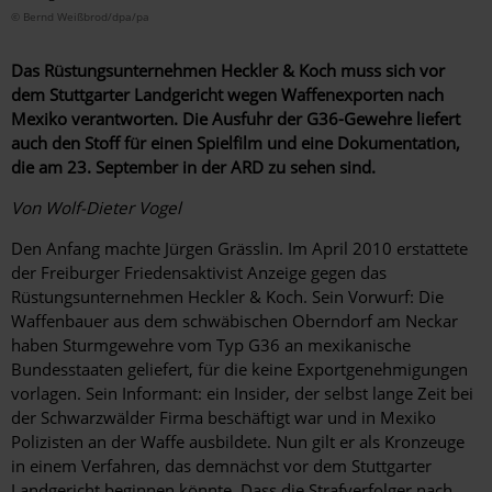
© Bernd Weißbrod/dpa/pa
Das Rüstungsunternehmen Heckler & Koch muss sich vor
dem Stuttgarter Landgericht wegen Waffenexporten nach
Mexiko verantworten. Die Ausfuhr der G36-Gewehre liefert
auch den Stoff für einen Spielfilm und eine Dokumentation,
die am 23. September in der ARD zu sehen sind.
Von Wolf-Dieter Vogel
Den Anfang machte Jürgen Grässlin. Im April 2010 erstattete
der Freiburger Friedensaktivist Anzeige gegen das
Rüstungsunternehmen Heckler & Koch. Sein Vorwurf: Die
Waffenbauer aus dem schwäbischen Oberndorf am Neckar
haben Sturmgewehre vom Typ G36 an mexikanische
Bundesstaaten geliefert, für die keine Exportgenehmigungen
vorlagen. Sein Informant: ein Insider, der selbst lange Zeit bei
der Schwarzwälder Firma beschäftigt war und in Mexiko
Polizisten an der Waffe ausbildete. Nun gilt er als Kronzeuge
in einem Verfahren, das demnächst vor dem Stuttgarter
Landgericht beginnen könnte. Dass die Strafverfolger nach