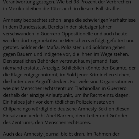
Verantwortung gezogen. Wie bei 98 Prozent der Verbrechen
in Mexiko bleiben die Täter auch in diesem Fall straflos.
Amnesty beobachtet schon lange die schwierigen Verhältnisse
in dem Bundesstaat. Bereits in den siebziger Jahren
verschwanden in Guerrero Oppositionelle und auch heute
werden dort regimekritische Menschen verfolgt, gefoltert und
getötet. Söldner der Mafia, Polizisten und Soldaten gehen
gegen Bauern und Indigene vor, die ihnen im Wege stehen.
Den staatlichen Behörden vertraut kaum jemand, fast
niemand erstattet Anzeige. Schließlich könnte der Beamte, der
die Klage entgegennimmt, im Sold jener Kriminellen stehen,
die hinter dem Angriff stecken. Für viele sind Organisationen
wie das Menschenrechtszentrum Tlachinollan in Guerrero
deshalb der einzige Anlaufpunkt, um ihr Recht einzuklagen.
Ein halbes Jahr vor dem tödlichen Polizeieinsatz von
Chilpancingo würdigt die deutsche Amnesty-Sektion diesen
Einsatz und verleiht Abel Barrera, dem Leiter und Gründer
des Zentrums, den Menschenrechtspreis.
Auch das Amnesty-Journal bleibt dran. Im Rahmen der