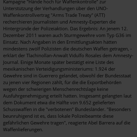
Kampagne "Hände hoch für Waffenkontrolle" zur
Unterstützung der Verhandlungen über den UNO-
Waffenkontrollvertrag "Arms Trade Treaty" (ATT)
recherchieren Journalisten und Amnesty-Experten die
Hintergründe der Polizeiaktion. Das Ergebnis: An jenem 12.
Dezember 2011 waren auch Sturmgewehre vom Typ G36 im
Einsatz. Nach Angaben in den Ermittlungsakten hätten
mindestens zwölf Polizisten die deutschen Waffen getragen, ­
erklärt der Tlachinollan-Anwalt Vidulfo Rosales dem Amnesty-
Journal. Einige Monate später bestätigt eine Liste des
mexikanischen Verteidigungsministeriums: 1.924 der
Gewehre sind in Guerrero gelandet, obwohl der Bundesstaat
zu jenen vier Regionen zählt, für die die Exportbehörden
wegen der schwierigen Menschenrechtslage keine
Ausfuhrgenehmigung erteilt hatten. Insgesamt gelangten laut
dem Dokument etwa die Hälfte von 9.652 gelieferten
Schusswaffen in die "verbotenen" Bundesländer. "Besonders
beunruhigend ist es, dass lokale Polizeibeamte diese
gefährlichen Gewehre tragen", reagierte Abel Barrera auf die
Waffenlieferungen.