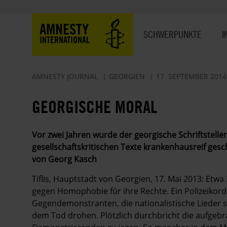
Direkt
zum
Hauptnavigation
AMNESTY
Inhalt
SCHWERPUNKTE
I
INTERNATIONAL
AMNESTY JOURNAL
GEORGIEN
17. SEPTEMBER 2014
GEORGISCHE MORAL
Vor zwei Jahren wurde der georgische Schriftstell
gesellschaftskritischen Texte krankenhausreif gesch
von Georg Kasch
Tiflis, Hauptstadt von Georgien, 17. Mai 2013: Et
gegen Homophobie für ihre Rechte. Ein Polizeikordo
Gegendemonstranten, die nationalistische Lieder
dem Tod drohen. Plötzlich durchbricht die aufgebr