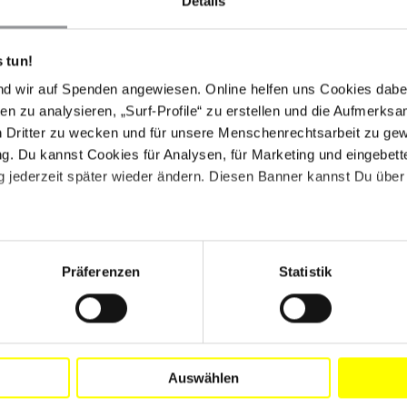
Details
, dass der PEN von seiner Lage erfuhr, der seit
e finanzielle Unterstützung sorgt.
 tun!
 einem Roman, der Parallelgeschichten aus Georgien
rst einmal sein Roman "Adibas" auf Deutsch
nd wir auf Spenden angewiesen. Online helfen uns Cookies dabe
tzte Buch eignet sich gut als Einstieg in Burchuladzes
en zu analysieren, „Surf-Profile“ zu erstellen und die Aufmerksa
soden hält der Autor der jungen, konsumorientierten
n Dritter zu wecken und für unsere Menschenrechtsarbeit zu ge
es, zuweilen schmerzhaftes Stück Popliteratur, dass
. Du kannst Cookies für Analysen, für Marketing und eingebettet
t. Ebenfalls übersetzt, aber in Deutschland noch ohne
 jederzeit später wieder ändern. Diesen Banner kannst Du über 
ein ironiesatter Kommentar auf das georgische
.
ultikulturelle Miteinander. Deutschland sei jetzt seine
Präferenzen
Statistik
r geboren. Für Georgien hingegen sieht er kaum noch
erie der Kirche ist Wissen. Solange aber die Regierung
eorgien keine Veränderung geben."
Auswählen