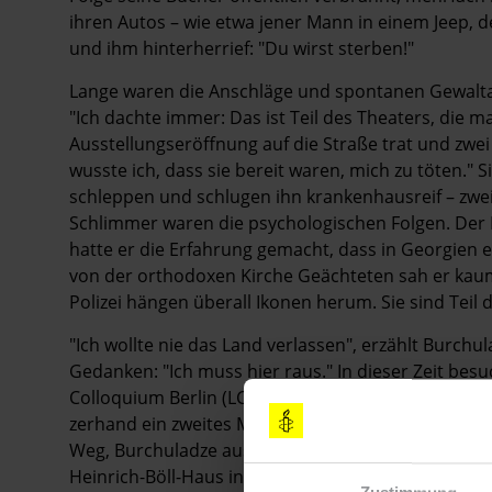
ihren Autos – wie etwa jener Mann in einem Jeep, 
und ihm hinterherrief: "Du wirst sterben!"
Lange waren die Anschläge und spontanen Gewalt
"Ich dachte immer: Das ist Teil des Theaters, die m
Ausstellungseröffnung auf die Straße trat und zwei
wusste ich, dass sie bereit waren, mich zu töten." 
schleppen und schlugen ihn krankenhausreif – zwe
Schlimmer waren die psychologischen Folgen. Der Po
hatte er die Erfahrung gemacht, dass in Georgien 
von der orthodoxen Kirche Geächteten sah er kaum 
Polizei hängen überall Ikonen herum. Sie sind Teil d
"Ich wollte nie das Land verlassen", erzählt Burch
Gedanken: "Ich muss hier raus." In dieser Zeit bes
Colloquium Berlin (LCB) Tiflis. Er kannte Burchuladz
zerhand ein zweites Mal nach Berlin ein. Das verst
Weg, Burchuladze aus Georgien herauszuholen. Dana
Heinrich-Böll-Haus in Langenbroich, wo er sich s