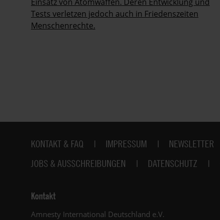
Einsatz von Atomwaffen. Deren Entwicklung und
Tests verletzen jedoch auch in Friedenszeiten
Menschenrechte.
Fußbereich
KONTAKT & FAQ
IMPRESSUM
NEWSLETTER
JOBS & AUSSCHREIBUNGEN
DATENSCHUTZ
Kontakt
Amnesty International Deutschland e.V.