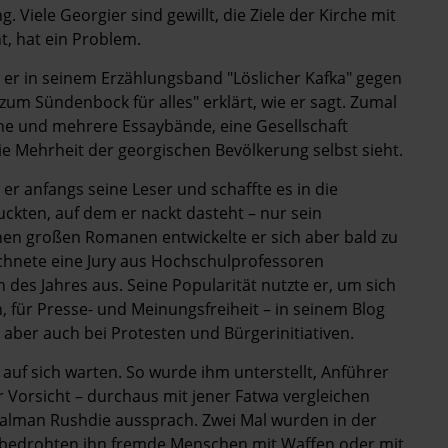
. Viele Georgier sind gewillt, die Ziele der Kirche mit
t, hat ein Problem.
er in seinem Erzählungsband "Löslicher Kafka" gegen
um Sündenbock für alles" ­erklärt, wie er sagt. Zumal
ne und mehrere Essaybände, eine Gesellschaft
ie Mehrheit der georgischen Bevölkerung selbst sieht.
er anfangs seine Leser und schaffte es in die
uckten, auf dem er nackt dasteht – nur sein
nen großen Romanen entwickelte er sich aber bald zu
ichnete eine Jury aus Hochschulprofessoren
des Jahres aus. Seine Popularität nutzte er, um sich
, für Presse- und Meinungsfreiheit – in seinem Blog
 aber auch bei Protesten und Bürgerinitiativen.
 auf sich warten. So wurde ihm unterstellt, Anführer
er Vorsicht – durchaus mit jener Fatwa vergleichen
Salman Rushdie aussprach. Zwei Mal wurden in der
h bedrohten ihn fremde Menschen mit Waffen oder mit