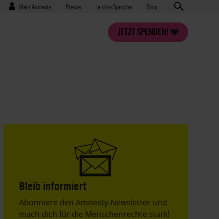
Benutzermenü
Presse
Mein Amnesty
Presse
Leichte Sprache
Shop
JETZT SPENDEN!
Bleib informiert
Header
Abonniere den Amnesty-Newsletter und
Text
mach dich für die Menschenrechte stark!