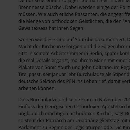
Demonstrierenden zu jagen. So mancher in dem Mob
Brennnesselbüschel. Dabei werden einige der Polizi
müssen. Wie auch etliche Passanten, die angegriff
die Menge von orthodoxen Geistlichen, die den "Ang
Gewaltexzess hat ihren Segen.
Szenen wie diese sind auf Youtube dokumentiert. De
Macht der Kirche in Georgien und die Folgen ihrer 
sitzt in seinem Arbeitszimmer in Berlin, später ko
die mal Details ergänzt, mal ihrem Mann mit einer
Plakate von Sonic Youth und John Coltrane, im Rega
Titel passt, seit Januar lebt Burchuladze als Stipen
deutsche Sektion des PEN ins Leben rief, damit ver
arbeiten können.
Dass Burchuladze und seine Frau im November 201
Einfluss der Georgischen Orthodoxen Apostelkirche
unglaublich mächtigen orthodoxen Kirche", sagt Bu
so steht der Patriarch am Unabhängigkeitstag mit
Parlament zu Beginn der Legislaturperiode. Die K