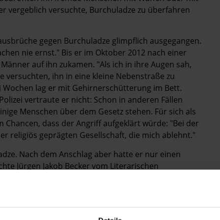
der vergeblich versuchte, Burchuladze zu überfahren
ausbrüche gegen Burchuladze glimpflich ausgegangen.
achen nie ernst." Bis er im Oktober 2012 nach einer
 Männer auf ihn zukamen. "Als ich in ihre Augen sah,
Sie versuchten, ihn in eine kleine Nebenstraße zu
i Wochen lag er mit Gehirnerschütterung im Bett.
lizei vertraute er nicht: Schon in anderen Fällen
einige Menschen über dem Gesetz stehen. Für sich als
Chancen, dass der Angriff aufgeklärt würde: "Bei der
er religiös geprägten Gesellschaft, die mich ablehnt."
uladze. Nach dem Anschlag aber hatte er nur einen
uchte Jürgen Jakob Becker vom Literarischen
e, der bereits Stipendiat des LCB war – und lud ihn kur­
ößt zwar gegen die LCB-Regeln, war aber der schnellste
ch lebte der Autor ein Jahr lang als Stipendiat im
ehr wohl und aufgenommen fühlte vom "kleinen,