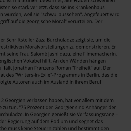
 ist mit Stühlen bewaffnet, alte Frauen schwenken
sten so stark verletzt, dass sie ins Krankenhaus
en wurden, weil sie "schwul aussehen". Angefeuert wird
riff auf die georgische Moral" verurteilen. Der
r Schriftsteller Zaza Burchuladze zeigt sie, um die
restriktiven Moralvorstellungen zu demonstrieren. Er
mmt seine Frau Salomé Jashi dazu, eine Filmemacherin,
 englischen Vokabel hilft. An den Wänden hängen
l fällt Jonathan Franzens Roman "Freiheit" auf. Der
diat des "Writers-in-Exile"-Programms in Berlin, das die
folgte Autoren auch im Ausland in ihrem Beruf
2 Georgien verlassen haben, hat vor allem mit dem
 zu tun. "75 Prozent der Georgier sind Anhänger der
rchuladze. In Georgien genießt sie Verfassungsrang –
 der Regierung auf dem Podium und segnet das
irche muss keine Steuern zahlen und bestimmt den