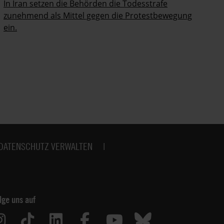
Po
In Iran setzen die Behörden die Todesstrafe
ab
zunehmend als Mittel gegen die Protestbewegung
ein.
DATENSCHUTZ VERWALTEN
lge uns auf