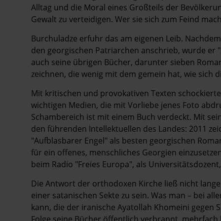
Alltag und die Moral eines Großteils der Bevölkerung
Gewalt zu verteidigen. Wer sie sich zum Feind mach
Burchuladze erfuhr das am eigenen Leib. Nachdem 
den georgischen Patriarchen anschrieb, wurde er "z
auch seine übrigen Bücher, darunter sieben Roma
zeichnen, die wenig mit dem gemein hat, wie sich d
Mit kritischen und provokativen Texten schockierte 
wichtigen Medien, die mit Vorliebe jenes Foto abdr
Schambereich ist mit einem Buch verdeckt. Mit sei
den führenden Intellektuellen des Landes: 2011 ze
"Aufblasbarer Engel" als besten georgischen Roman 
für ein offenes, menschliches Georgien einzusetzen
beim Radio "Freies Europa", als Universitätsdozent,
Die Antwort der orthodoxen Kirche ließ nicht lange
einer satanischen Sekte zu sein. Was man – bei all
kann, die der iranische Ayatollah Khomeini gegen 
Folge seine Bücher öffentlich verbrannt, mehrfac