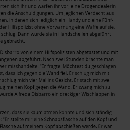
herten sich ihr und warfen ihr vor, eine Drogendealerin
egen die Anschuldigungen. Um jeglichen Verdacht aus
chen, in denen sich lediglich ein Handy und eine Fünf-
er Hilfspolizist ohne Vorwarnung eine Waffe auf sie,
t schlug. Dann wurde sie in Handschellen abgeführt
e gebracht.
isbarro von einem Hilfspolizisten abgetastet und mit
angenen abgeführt. Nach zwei Stunden brachte man
hwer misshandelte: "Er fragte: Möchtest du geschlagen
t, dass ich gegen die Wand fiel. Er schlug mich mit
schlug mich vier Mal ins Gesicht. Er stach mit zwei
hlug meinen Kopf gegen die Wand. Er zwang mich zu
wurde Alfreda Disbarro ein dreckiger Wischlappen in
erzen, dass sie kaum atmen konnte und sich ständig
e: "Er stellte mir eine Schnapsflasche auf den Kopf und
die Flasche auf meinem Kopf abschießen werde. Er war