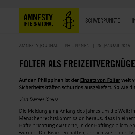
Direkt
zum
Hauptnavigation
AMNESTY
Inhalt
SCHWERPUNKTE
I
INTERNATIONAL
AMNESTY JOURNAL
PHILIPPINEN
26. JANUAR 2015
FOLTER ALS FREIZEITVERGNÜG
Auf den Philippinen ist der
Einsatz von Folter
weit ­
Sicherheitskräften schutzlos ausgeliefert. So wie di
Von Daniel Kreuz
Die Meldung ging Anfang des Jahres um die Welt: Im
Menschenrechtskommission heraus, dass in einem 
Hafteinrichtung existierte, in der Häftlinge allem 
wurden. Die Beamten hatten, ähnlich wie in der TV