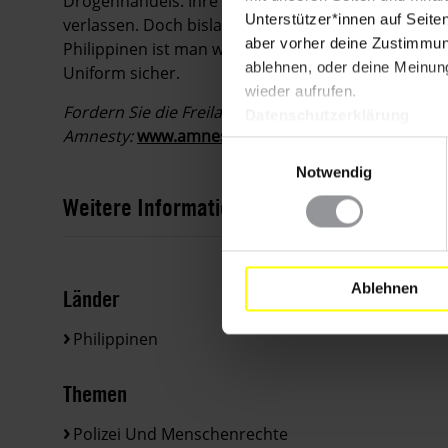
Drogenhandels. Ihre Familie hat Drohungen erhalt
Unterstützer*innen auf Seite
verlassen. Doch bislang weigert sie sich, Alfreda Di
aber vorher deine Zustimmung
Philippinen ist man weder auf der Polizeiwache noc
ablehnen, oder deine Meinung
Uniform sicher.
wieder aufrufen.
Fordern Sie die Freilassung von Alfreda Disbarro un
Datenschutzerklärung
Amnesty:
www.amnesty.de/stopfolter
Einwilligungsauswahl
Notwendig
Weitere Informationen
Ablehnen
Länder
Philippinen
Themen
Polizei Und Menschenrechte