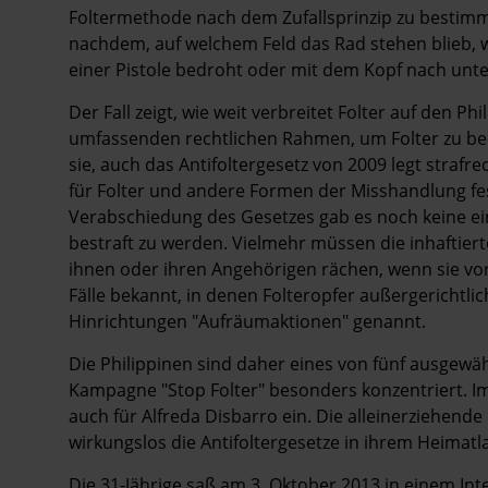
Foltermethode nach dem Zufallsprinzip zu bestimme
nachdem, auf welchem Feld das Rad stehen blieb, 
einer Pistole bedroht oder mit dem Kopf nach unt
Der Fall zeigt, wie weit verbreitet Folter auf den Ph
umfassenden rechtlichen Rahmen, um Folter zu bee
sie, auch das Antifoltergesetz von 2009 legt strafr
für Folter und andere Formen der Misshandlung fest
Verabschiedung des Gesetzes gab es noch keine ein
bestraft zu werden. Vielmehr müssen die ­inhaftiert
ihnen oder ihren Angehörigen rächen, wenn sie vo
Fälle bekannt, in denen Folteropfer außergerichtlic
Hinrichtungen "Aufräumaktionen" genannt.
Die Philippinen sind daher eines von fünf ausgewäh
Kampagne "Stop Folter" besonders konzentriert. I
auch für Alfreda Disbarro ein. Die alleinerziehend
wirkungslos die Antifoltergesetze in ihrem Heimatl
Die 31-Jährige saß am 3. Oktober 2013 in einem In