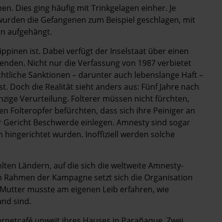
n. Dies ging häufig mit Trinkgelagen einher. Je
wurden die Gefangenen zum Beispiel geschlagen, mit
en aufgehängt.
ilippinen ist. Dabei verfügt der Inselstaat über einen
nden. Nicht nur die Verfassung von 1987 verbietet
echtliche Sanktionen – darunter auch lebenslange Haft –
. Doch die Realität sieht anders aus: Fünf Jahre nach
zige Verurteilung. Folterer müssen nicht fürchten,
en Folteropfer befürchten, dass sich ihre Peiniger an
r Gericht Beschwerde einlegen. Amnesty sind sogar
h hingerichtet wurden. Inoffiziell werden solche
lten Ländern, auf die sich die weltweite Amnesty-
m Rahmen der Kampagne setzt sich die Organisation
e Mutter musste am eigenen Leib erfahren, wie
and sind.
ternetcafé unweit ihres Hauses in Parañaque. Zwei