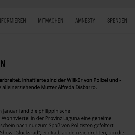
NFORMIEREN
MITMACHEN
AMNESTY
SPENDEN
EN
verbreitet. Inhaftierte sind der Willkür von Polizei und ­
e allein­erziehende Mutter Alfreda Disbarro.
 Januar fand die philippinische
Wohnviertel in der Provinz Laguna eine geheime
Anschein nach nur zum Spaß von Polizisten gefoltert
-Show "Glücksrad", ein Rad, an dem sie drehten, um die