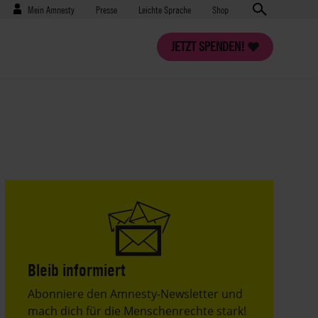
Benutzermenü
Presse
Mein Amnesty
Presse
Leichte Sprache
Shop
JETZT SPENDEN!
Bleib informiert
Header
Abonniere den Amnesty-Newsletter und
Text
mach dich für die Menschenrechte stark!