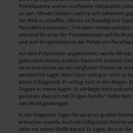
Polizeibeamte und ein inoffizieller Hilfspolizist nä
zu sein. Alfreda Disbarro wehrte sich vehement g
der Welt zu schaffen, öffnete sie freiwillig ihre Tas
Peso-Münze befanden. Trotzdem richtete plötzlich d
während ihr einer der Polizeibeamten auf die Brus
und zum Drogendezernat der Polizei von Parañaqu
Auf dem Polizeirevier angekommen, wurde Alfreda D
gefesselten Armen in einen Raum mit anderen Gef
sie in eine Küche, wo ein ranghoher Polizist sie sc
werden? Ich sagte: Nein! Dann schlug er mich so fes
einem Schlagstock. Er schlug mich in den Magen. Er 
Fingern in meine Augen. Er ohrfeigte mich und sc
gestehen, dass ich mit Drogen handle." Außerdem 
den Mund gezwungen.
In den folgenden Tagen litt sie an so großen Schm
erbrechen musste. Auch ein Hilfspolizist folterte si
zielte mit seiner Waffe darauf. Er sagte, dass er 