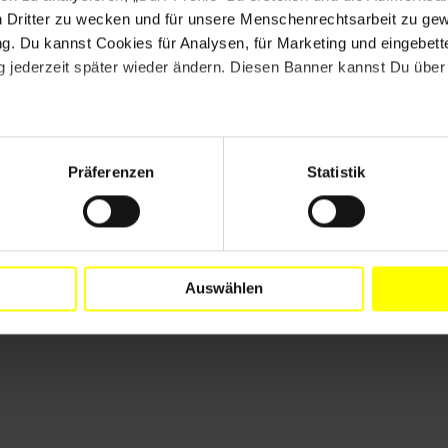
en und wurde mehrfach aufgefordert, die Stadt zu
n Dritter zu wecken und für unsere Menschenrechtsarbeit zu ge
sbarro im Stich zu lassen, denn sie weiß: Auf den
. Du kannst Cookies für Analysen, für Marketing und eingebettet
h im Gefängnis vor der Willkür der Folterknechte in
 jederzeit später wieder ändern. Diesen Banner kannst Du über 
d beteiligen Sie sich an der Online-Petition von
Präferenzen
Statistik
Auswählen