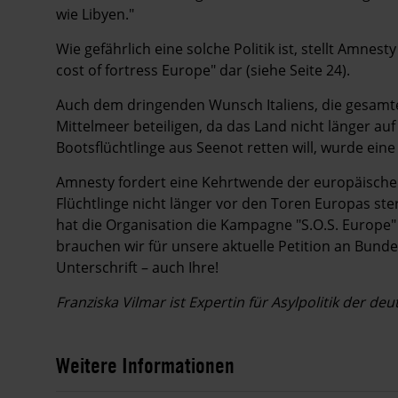
wie Libyen."
Wie gefährlich eine solche Politik ist, stellt Amnes
cost of fortress Europe" dar (siehe Seite 24).
Auch dem dringenden Wunsch Italiens, die gesamte
Mittelmeer beteiligen, da das Land nicht länger au
Bootsflüchtlinge aus Seenot retten will, wurde eine 
Amnesty fordert eine Kehrtwende der europäische
Flüchtlinge nicht länger vor den Toren Europas ster
hat die Organisation die Kampagne "S.O.S. Europe
brauchen wir für unsere aktuelle Petition an Bunde
Unterschrift – auch Ihre!
Franziska Vilmar ist Expertin für Asylpolitik der d
Weitere Informationen