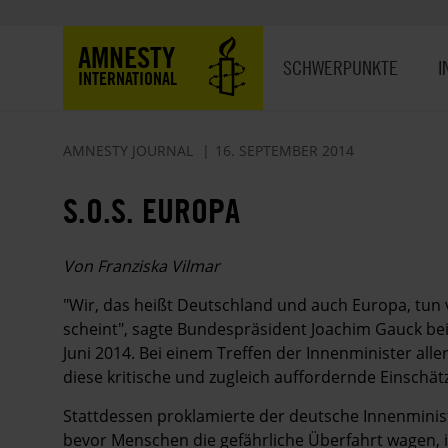
Direkt
zum
Hauptnavigation
AMNESTY
Inhalt
SCHWERPUNKTE
I
INTERNATIONAL
AMNESTY JOURNAL
16. SEPTEMBER 2014
S.O.S. EUROPA
Von Franziska Vilmar
"Wir, das heißt Deutschland und auch Europa, tun vi
scheint", sagte Bundespräsident Joachim Gauck be
Juni 2014. Bei einem Treffen der Innenminister alle
diese kritische und zugleich auffordernde Einschätz
Stattdessen proklamierte der deutsche Innenministe
bevor Menschen die gefährliche Überfahrt wagen, i