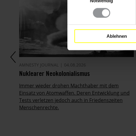
Notwendig
Ablehnen
AMNESTY JOURNAL
04.08.2026
Nuklearer Neokolonialismus
Immer wieder drohen Machthaber mit dem
Einsatz von Atomwaffen. Deren Entwicklung und
Tests verletzen jedoch auch in Friedenszeiten
ig
Menschenrechte.