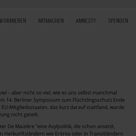
NFORMIEREN
MITMACHEN
AMNESTY
SPENDEN
el – aber nicht so viel, wie es uns selbst manchmal
im 14. Berliner Symposium zum Flüchtlingsschutz Ende
r EU-­Mitgliedsstaaten, das kurz darauf stattfand, wurde
ung nicht geteilt.
r De Maizière "eine Asylpolitik, die schon ansetzt,
n Herkunftsländern wie Eritrea oder in Transitländern