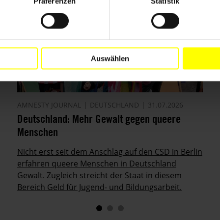
Präferenzen
Statistik
Auswählen
AMNESTY JOURNAL
DEUTSCHLAND
31.07.2026
Deutschland: Mehr Gewalt gegen queere
Menschen
Nicht erst seit dem Anschlag auf den CSD in Berlin
erfahren queere Menschen in Deutschland
Gewalt. Zugleich streicht der Staat in diesem
Bereich Geld für Jugend- und Bildungsarbeit.