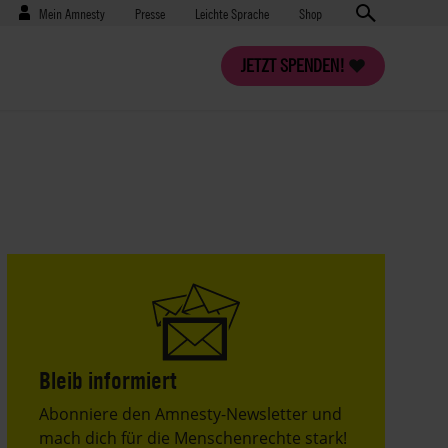
Benutzermenü
Presse
Mein Amnesty
Presse
Leichte Sprache
Shop
JETZT SPENDEN!
Bleib informiert
Header
Abonniere den Amnesty-Newsletter und
Text
mach dich für die Menschenrechte stark!