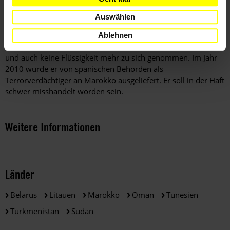
Dokumente beschlagnahmt hatten, darunter auch Briefe
seiner Familie und Postkarten von Unterstützern. Danach
Auswählen
verweigerte man ihm Rechte, die Gefangenen zustehen, wie
Telefongespräche, die Möglichkeit zu duschen und Hofgang.
Ablehnen
Seit dem 25. Juli hatte Aarrass den Hungerstreik verschärft
und auch keine Flüssigkeit mehr zu sich genommen. Im Jahr
2010 wurde er von spanischen Behörden als
Terrorverdächtiger an Marokko ausgeliefert. Er soll in der Haft
schwer misshandelt worden sein.
Weitere Informationen
Länder
Belarus
Litauen
Marokko
Oman
Tunesien
Turkmenistan
Sudan