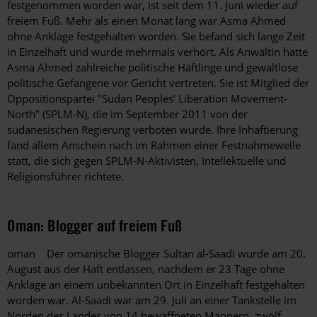
festgenommen worden war, ist seit dem 11. Juni wieder auf
freiem Fuß. Mehr als einen Monat lang war Asma Ahmed
ohne Anklage festgehalten worden. Sie befand sich lange Zeit
in Einzelhaft und wurde mehrmals verhört. Als Anwältin hatte
Asma Ahmed zahlreiche politische Häftlinge und gewaltlose
politische Gefangene vor Gericht vertreten. Sie ist Mitglied der
Oppositionspartei "Sudan Peoples’ Liberation Movement-
North" (SPLM-N), die im September 2011 von der
sudanesischen Regierung verboten wurde. Ihre Inhaftierung
fand allem Anschein nach im Rahmen einer Festnahmewelle
statt, die sich gegen SPLM-N-Aktivisten, Intellektuelle und
Religionsführer richtete.
Oman: Blogger auf freiem Fuß
oman Der omanische Blogger Sultan al-Saadi wurde am 20.
August aus der Haft entlassen, nachdem er 23 Tage ohne
Anklage an einem unbekannten Ort in Einzelhaft festgehalten
worden war. Al-Saadi war am 29. Juli an einer Tankstelle im
Norden des Landes von 14 bewaffneten Männern, zwölf