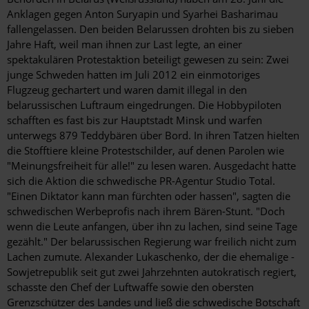
Anklagen gegen Anton Suryapin und Syarhei Basharimau
fallengelassen. Den beiden Belarussen drohten bis zu sieben
Jahre Haft, weil man ihnen zur Last legte, an einer
spektakulären Protestaktion beteiligt gewesen zu sein: Zwei
junge Schweden hatten im Juli 2012 ein einmotoriges
Flugzeug gechartert und waren damit illegal in den
belarussischen Luftraum eingedrungen. Die Hobbypiloten
schafften es fast bis zur Hauptstadt Minsk und warfen
unterwegs 879 Teddybären über Bord. In ihren Tatzen hielten
die Stofftiere kleine Protestschilder, auf denen Parolen wie
"Meinungsfreiheit für alle!" zu lesen waren. Ausgedacht hatte
sich die Aktion die schwedische PR-Agentur Studio Total.
"Einen Diktator kann man fürchten oder hassen", sagten die
schwedischen Werbeprofis nach ihrem Bären-Stunt. "Doch
wenn die Leute anfangen, über ihn zu lachen, sind seine Tage
gezählt." Der belarussischen Regierung war freilich nicht zum
Lachen zumute. Alexander Lukaschenko, der die ehemalige ­
Sowjetrepublik seit gut zwei Jahrzehnten autokratisch regiert,
schasste den Chef der Luftwaffe sowie den obersten
Grenzschützer des Landes und ließ die schwedische Botschaft