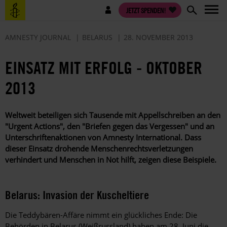
Direkt
Benutzermenü
JETZT SPENDEN!
zum
Inhalt
AMNESTY JOURNAL
BELARUS
28. NOVEMBER 2013
EINSATZ MIT ERFOLG - OKTOBER
2013
Weltweit beteiligen sich Tausende mit Appellschreiben an den
"Urgent Actions", den "Briefen gegen das Vergessen" und an
Unterschriften­aktionen von Amnesty International. Dass
dieser Einsatz drohende Menschenrechtsverletzungen
verhindert und Menschen in Not hilft, zeigen diese Beispiele.
Belarus: Invasion der Kuscheltiere
Die Teddybären-Affäre nimmt ein glückliches Ende: Die
Behörden in Belarus (Weißrussland) haben am 28. Juni die