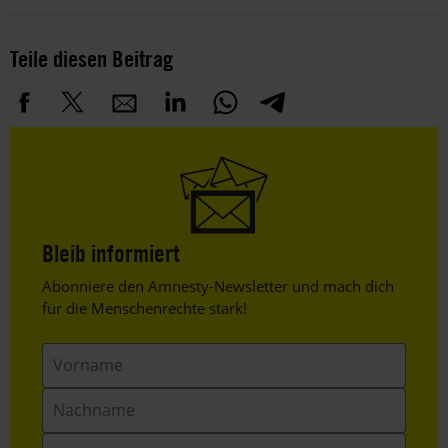
Teile diesen Beitrag
Bleib informiert
Header
Abonniere den Amnesty-Newsletter und mach dich
Text
für die Menschenrechte stark!
Vorname
Nachname
E-