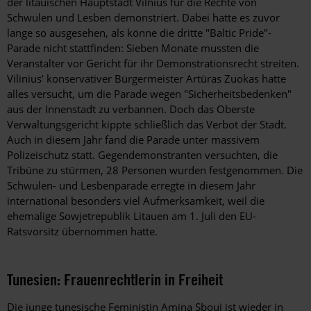
der litauischen Hauptstadt Vilnius für die Rechte von
Schwulen und Lesben demonstriert. Dabei hatte es zuvor
lange so ausgesehen, als könne die dritte "Baltic Pride"-
Parade nicht stattfinden: Sieben Monate mussten die
Veranstalter vor Gericht für ihr Demonstrationsrecht streiten.
Vilinius’ konservativer Bürgermeister Artūras Zuokas hatte
alles versucht, um die Parade wegen "Sicherheitsbedenken"
aus der Innenstadt zu verbannen. Doch das Oberste
Verwaltungsgericht kippte schließlich das Verbot der Stadt.
Auch in diesem Jahr fand die Parade unter massivem
Polizeischutz statt. Gegendemonstranten versuchten, die
Tribüne zu stürmen, 28 Personen wurden festgenommen. Die
Schwulen- und Lesbenparade erregte in diesem Jahr
international besonders viel Aufmerksamkeit, weil die
ehemalige Sowjetrepublik Litauen am 1. Juli den EU-
Ratsvorsitz übernommen hatte.
Tunesien: Frauenrechtlerin in Freiheit
Die junge tunesische Feministin Amina Sboui ist wieder in