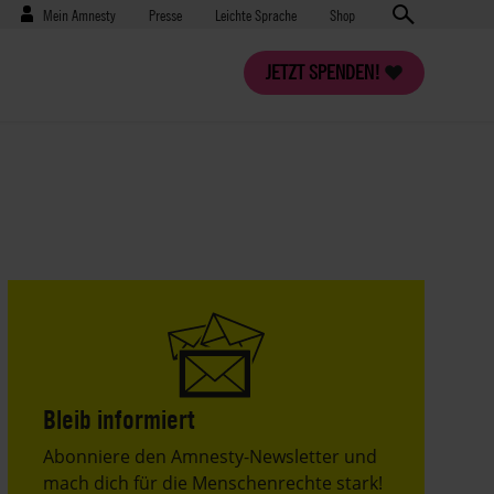
Benutzermenü
Presse
Mein Amnesty
Presse
Leichte Sprache
Shop
JETZT SPENDEN!
Bleib informiert
Header
Abonniere den Amnesty-Newsletter und
Text
mach dich für die Menschenrechte stark!