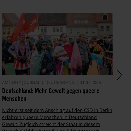
AMNESTY JOURNAL
DEUTSCHLAND
31.07.2026
AM
Deutschland: Mehr Gewalt gegen queere
Di
Menschen
In
Po
Nicht erst seit dem Anschlag auf den CSD in Berlin
ab
erfahren queere Menschen in Deutschland
Gewalt. Zugleich streicht der Staat in diesem