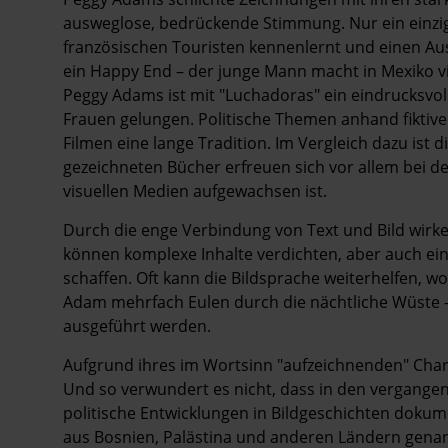
ausweglose, bedrückende Stimmung. Nur ein einzi
französischen Touristen kennenlernt und einen Aus
ein Happy End – der junge Mann macht in Mexiko vi
Peggy Adams ist mit "Luchadoras" ein eindrucksvol
Frauen gelungen. Politische Themen anhand fiktiv
Filmen eine lange Tradition. Im Vergleich dazu ist 
gezeichneten Bücher erfreuen sich vor allem bei d
visuellen Medien aufgewachsen ist.
Durch die enge Verbindung von Text und Bild wirk
können komplexe Inhalte verdichten, aber auch ei
schaffen. Oft kann die Bildsprache weiterhelfen, wo
Adam mehrfach Eulen durch die nächtliche Wüste –
ausgeführt werden.
Aufgrund ihres im Wortsinn "aufzeichnenden" Chara
Und so verwundert es nicht, dass in den vergangen
politische Entwicklungen in Bildgeschichten dokume
aus Bosnien, Palästina und anderen Ländern genannt