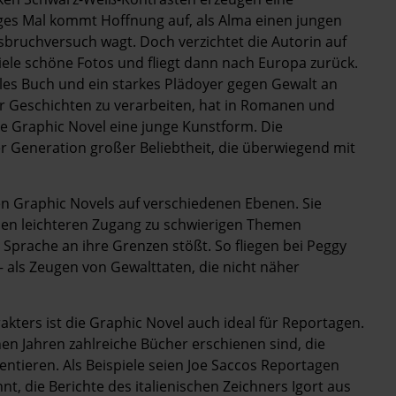
ges Mal kommt Hoffnung auf, als Alma einen jungen
bruchversuch wagt. Doch verzichtet die Autorin auf
ele schöne Fotos und fliegt dann nach Europa zurück.
les Buch und ein starkes Plädoyer gegen Gewalt an
er Geschichten zu verarbeiten, hat in Romanen und
die Graphic Novel eine junge Kunstform. Die
er Generation großer Beliebtheit, die überwiegend mit
en Graphic Novels auf verschiedenen Ebenen. Sie
nen leichteren Zugang zu schwierigen Themen
 Sprache an ihre Grenzen stößt. So fliegen bei Peggy
 als Zeugen von Gewalttaten, die nicht näher
kters ist die Graphic Novel auch ideal für Reportagen.
en Jahren zahlreiche Bücher erschienen sind, die
ntieren. Als Beispiele seien Joe Saccos Reportagen
, die Berichte des italienischen Zeichners Igort aus