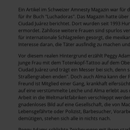
Ein Artikel im Schweizer Amnesty Magazin war für 
für ihr Buch "Luchadoras". Das Magazin hatte übe
Ciudad Juárez berichtet. Dort wurden seit 1993 Hu
ermordet. Zahllose weitere Frauen sind spurlos v
für internationale Schlagzeilen gesorgt, die mexik
Interesse daran, die Täter ausfindig zu machen und
Vor diesem realen Hintergrund erzählt Peggy Adam 
junge Frau mit dem Totenkopf-Tattoo auf dem Obera
Ciudad Juárez und trägt ein Messer bei sich, denn s
Straßengraben enden". Doch auch Alma kann der 
Freund ist Mitglied einer Gang, krankhaft eifersüch
auf eine verstümmelte Leiche und Alma erlebt aus
Arbeit in die Weltmarktfabriken verschleppt werden
gnadenloses Bild auf eine Gesellschaft, die von M
Lebensgefährte oder Polizist, Barbesucher, Vorarb
demütigen, stehen sich alle in nichts nach.
Peggy Adams schlichte Zeichnungen mit ihren sta