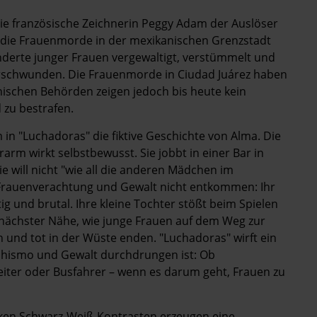
die französische Zeichnerin Peggy Adam der Auslöser
r die Frauenmorde in der mexikanischen Grenzstadt
nderte junger Frauen vergewaltigt, verstümmelt und
erschwunden. Die Frauenmorde in Ciudad Juárez haben
anischen Behörden zeigen jedoch bis heute kein
 zu bestrafen.
in "Luchadoras" die fiktive Geschichte von Alma. Die
rm wirkt selbstbewusst. Sie jobbt in einer Bar in
ie will nicht "wie all die anderen Mädchen im
Frauenverachtung und Gewalt nicht entkommen: Ihr
tig und brutal. Ihre kleine Tochter stößt beim Spielen
 nächster Nähe, wie junge Frauen auf dem Weg zur
 und tot in der Wüste enden. "Luchadoras" wirft ein
achismo und Gewalt durchdrungen ist: Ob
eiter oder Busfahrer – wenn es darum geht, Frauen zu
rken Schwarz-Weiß-Kontrasten erzeugen eine