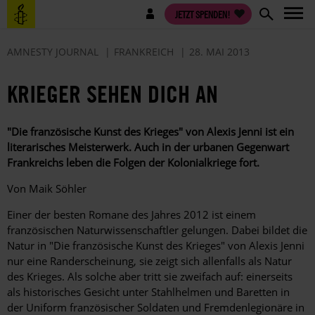
Direkt
Benutzermenü
JETZT SPENDEN!
zum
Inhalt
AMNESTY JOURNAL
FRANKREICH
28. MAI 2013
KRIEGER SEHEN DICH AN
"Die französische Kunst des Krieges" von Alexis Jenni ist ein
literarisches Meisterwerk. Auch in der urbanen Gegenwart
Frankreichs leben die Folgen der Kolonialkriege fort.
Von Maik Söhler
Einer der besten Romane des Jahres 2012 ist einem
französischen Naturwissenschaftler gelungen. Dabei bildet die
Natur in "Die französische Kunst des Krieges" von Alexis Jenni
nur eine Randerscheinung, sie zeigt sich allenfalls als Natur
des Krieges. Als solche aber tritt sie zweifach auf: einerseits
als historisches Gesicht unter Stahlhelmen und Baretten in
der Uniform französischer Soldaten und Fremdenlegionäre in