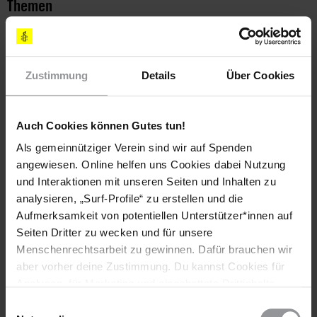
Themen
Bewaffnete Konflikte
Zustimmung
Details
Über Cookies
Teile diesen Beitrag
Auch Cookies können Gutes tun!
Als gemeinnütziger Verein sind wir auf Spenden
angewiesen. Online helfen uns Cookies dabei Nutzung
und Interaktionen mit unseren Seiten und Inhalten zu
analysieren, „Surf-Profile“ zu erstellen und die
Aufmerksamkeit von potentiellen Unterstützer*innen auf
Seiten Dritter zu wecken und für unsere
Bleib informiert
Menschenrechtsarbeit zu gewinnen. Dafür brauchen wir
Header
Abonniere den Amnesty-Newsletter und mach dich
aber vorher deine Zustimmung. Du kannst Cookies für
Text
für die Menschenrechte stark!
Analysen, für Marketing und eingebettete Drittinhalte
auch ablehnen, oder deine Meinung jederzeit später
Einwilligungsauswahl
Vorname