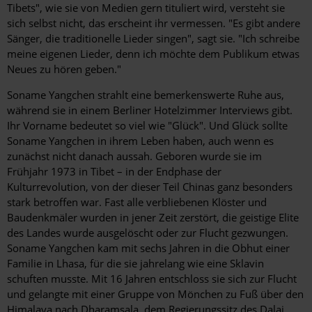
Tibets", wie sie von Medien gern tituliert wird, versteht sie
sich selbst nicht, das erscheint ihr vermessen. "Es gibt andere
Sänger, die traditionelle Lieder singen", sagt sie. "Ich schreibe
meine eigenen Lieder, denn ich möchte dem Publikum etwas
Neues zu hören geben."
Soname Yangchen strahlt eine bemerkenswerte Ruhe aus,
während sie in einem Berliner Hotelzimmer Interviews gibt.
Ihr Vorname bedeutet so viel wie "Glück". Und Glück sollte
Soname Yangchen in ihrem Leben haben, auch wenn es
zunächst nicht danach aussah. Geboren wurde sie im
Frühjahr 1973 in Tibet – in der Endphase der
Kulturrevolution, von der dieser Teil Chinas ganz besonders
stark betroffen war. Fast alle verbliebenen Klöster und
Baudenkmäler wurden in jener Zeit zerstört, die geistige Elite
des Landes wurde ausgelöscht oder zur Flucht gezwungen.
Soname Yangchen kam mit sechs Jahren in die Obhut einer
Familie in Lhasa, für die sie jahrelang wie eine Sklavin
schuften musste. Mit 16 Jahren entschloss sie sich zur Flucht
und gelangte mit einer Gruppe von Mönchen zu Fuß über den
Himalaya nach Dharamsala, dem Regierungssitz des Dalai