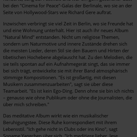
bei den "Cinema for Peace"-Galas der Berlinale, wo sie an der
Seite von Hollywood-Stars wie Richard Gere auftrat.
Inzwischen verbringt sie viel Zeit in Berlin, wo sie Freunde hat
und eine Wohnung unterhält. Hier ist auch ihr neues Album
"Natural Mind" entstanden. Nicht um religiöse Themen,
sondern um Naturmotive und innere Zustände drehen sich
die meisten Lieder, deren Stil sie den Bauern und Hirten der
tibetischen Hochebene abgelauscht hat. Zu den Melodien, die
sie teils spontan auf ein Aufnahmegerät singt, das sie immer
bei sich trägt, entwickelte sie mit ihrer Band atmosphärisch
stimmige Kompositionen. "Es ist großartig, mit diesen
Musikern zusammenzuarbeiten", sagt sie über diese
Teamarbeit. "Es ist kein Ego-Ding. Denn ohne sie bin ich nichts
– genauso wie ohne Publikum oder ohne die Journalisten, die
über mich schreiben."
Das meditative Album wirkt wie ein musikalischer
Beruhigungstee. Diese Ruhe korrespondiert mit ihrem
Lebensstil. "Ich gehe nicht in Clubs oder ins Kino", sagt
Soname Yangchen über sich. "Ich meditiere lieber, lese