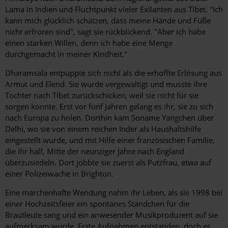
Lama in Indien und Fluchtpunkt vieler Exilanten aus Tibet. "Ich
kann mich glücklich schätzen, dass meine Hände und Füße
nicht erfroren sind", sagt sie rückblickend. "Aber ich habe
einen starken Willen, denn ich habe eine Menge
durchgemacht in meiner Kindheit."
Dharamsala entpuppte sich nicht als die erhoffte Erlösung aus
Armut und Elend. Sie wurde vergewaltigt und musste ihre
Tochter nach Tibet zurückschicken, weil sie nicht für sie
sorgen konnte. Erst vor fünf Jahren gelang es ihr, sie zu sich
nach Europa zu holen. Dorthin kam Soname Yangchen über
Delhi, wo sie von einem reichen Inder als Haushaltshilfe
eingestellt wurde, und mit Hilfe einer französischen Familie,
die ihr half, Mitte der neunziger Jahre nach England
überzusiedeln. Dort jobbte sie zuerst als Putzfrau, etwa auf
einer Polizeiwache in Brighton.
Eine märchenhafte Wendung nahm ihr Leben, als sie 1998 bei
einer Hochzeitsfeier ein spontanes Ständchen für die
Brautleute sang und ein anwesender Musikproduzent auf sie
aufmerksam wurde. Erste Aufnahmen entstanden, doch es