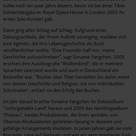
sollte noch ein paar Jahre dauern, bevor sie bei einer Tibet-
Solidaritätsgala im Royal Opera House in London 2003 ihr
erstes Solo-Konzert gab.
Dann ging alles Schlag auf Schlag: Aufgrund eines
Zeitungsartikels, der ihrem Auftritt voranging, meldete sich
eine Agentin, die ihre Lebensgeschichte als Buch
veröffentlichen wollte. "Eine Freundin half mir, meine
Geschichte aufzuschreiben", sagt Soname Yangchen. 2005
erschien ihre Autobiografie "Wolkenkind", die in mehrere
Sprachen übersetzt wurde und auch in Deutschland ein
Bestseller war. "Bücher über Tibet handelten bis dahin meist
von dessen Geschichte und Religion, nie von individuellen
Schicksalen", erklärt sie den Erfolg des Buches.
Im Jahr darauf brachte Soname Yangchen ihr Debütalbum
"Unforgettable Land" heraus und 2009 das Nachfolgealbum
"Plateau", beides Produktionen, die ihren spröden, von
Oberton-Modulationen gefärbten Gesang in dezente und
gefällige Arrangements kleideten. In jenen Jahren gab sie viele
Konzerte, sang auf Festivals und war ein gern gesehener Gast