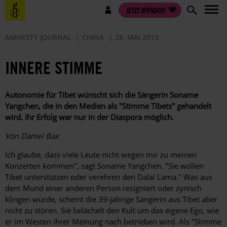
Direkt
Benutzermenü
JETZT SPENDEN!
zum
Inhalt
AMNESTY JOURNAL
CHINA
28. MAI 2013
INNERE STIMME
Autonomie für Tibet wünscht sich die Sängerin ­Soname
Yangchen, die in den Medien als "Stimme ­Tibets" gehandelt
wird. Ihr Erfolg war nur in der ­Diaspora möglich.
Von Daniel Bax
Ich glaube, dass viele Leute nicht wegen mir zu meinen
Konzerten kommen", sagt Soname Yangchen. "Sie wollen
Tibet unterstützen oder verehren den Dalai Lama." Was aus
dem Mund einer anderen Person resigniert oder zynisch
klingen würde, scheint die 39-jährige Sängerin aus Tibet aber
nicht zu stören. Sie belächelt den Kult um das eigene Ego, wie
er im Westen ihrer Meinung nach betrieben wird. Als "Stimme