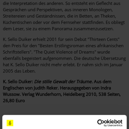
die Interpretation des anderen. So entsteht ein Geflecht aus
Gesprächen und Perspektiven, aus inneren Monologen,
Streitereien und Geständnissen, die in Betten, an Theken,
Küchentischen oder vor dem Fernseher stattfinden. Es obliegt
dem Leser, sie zu einem Panorama zusammenzusetzen.
K. Sello Duiker erhielt 2001 für sein Debüt "Thirteen Cents"
den Preis für den "Besten Erstlingsroman eines afrikanischen
Schriftstellers". "The Quiet Violence of Dreams" wurde
ebenfalls begeistert aufgenommen. Die deutsche Übersetzung
hat K. Sello Duiker nicht mehr erlebt. Er nahm sich im Januar
2005 das Leben.
K. Sello Duiker:
Die stille Gewalt der Träume.
Aus dem
Englischen von Judith Reker. Herausgegeben von Indra
Wussow. Verlag Wunderhorn, Heidelberg 2010, 538 Seiten,
26,80 Euro