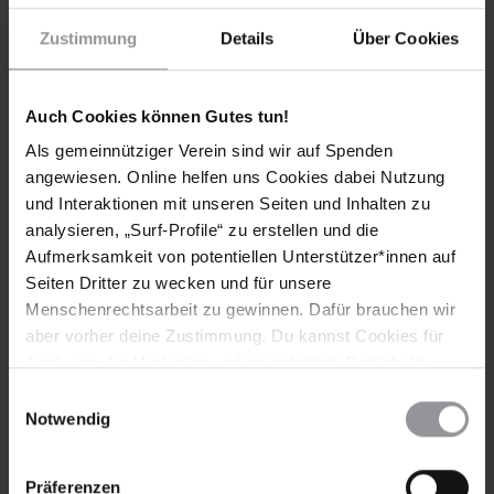
Teile diesen Beitrag
Zustimmung
Details
Über Cookies
Auch Cookies können Gutes tun!
Als gemeinnütziger Verein sind wir auf Spenden
angewiesen. Online helfen uns Cookies dabei Nutzung
und Interaktionen mit unseren Seiten und Inhalten zu
Bleib informiert
analysieren, „Surf-Profile“ zu erstellen und die
Header
Abonniere den Amnesty-Newsletter und mach dich
Aufmerksamkeit von potentiellen Unterstützer*innen auf
Text
für die Menschenrechte stark!
Seiten Dritter zu wecken und für unsere
Menschenrechtsarbeit zu gewinnen. Dafür brauchen wir
Vorname
aber vorher deine Zustimmung. Du kannst Cookies für
Analysen, für Marketing und eingebettete Drittinhalte
Nachname
auch ablehnen, oder deine Meinung jederzeit später
Einwilligungsauswahl
wieder ändern. Diesen Banner kannst Du über den Link
Notwendig
E-
im Footer schnell wieder aufrufen.
Mail
Datenschutzerklärung
Präferenzen