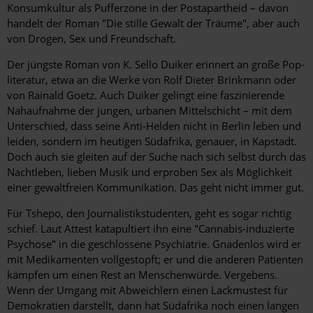
Konsumkultur als Pufferzone in der Postapartheid – davon
handelt der Roman "Die stille Gewalt der Träume", aber auch
von Drogen, Sex und Freundschaft.
Der jüngste Roman von K. Sello Duiker erinnert an große Pop­
literatur, etwa an die Werke von Rolf Dieter Brinkmann oder
von Rainald Goetz. Auch Duiker gelingt eine faszinierende
Nah­aufnahme der jungen, urbanen Mittelschicht – mit dem
Unterschied, dass seine Anti-Helden nicht in Berlin leben und
leiden, sondern im heutigen Südafrika, genauer, in Kapstadt.
Doch auch sie gleiten auf der Suche nach sich selbst durch das
Nachtleben, lieben Musik und erproben Sex als Möglichkeit
einer gewaltfreien Kommunikation. Das geht nicht immer gut.
Für Tshepo, den Journalistikstudenten, geht es sogar richtig
schief. Laut Attest katapultiert ihn eine "Cannabis-induzierte
Psychose" in die geschlossene Psychiatrie. Gnadenlos wird er
mit Medikamenten vollgestopft; er und die anderen Patienten
kämpfen um einen Rest an Menschenwürde. Vergebens.
Wenn der Umgang mit Abweichlern einen Lackmustest für
Demokratien darstellt, dann hat Südafrika noch einen langen