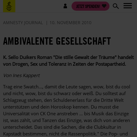
Direkt
Benutzermenü
JETZT SPENDEN!
zum
Inhalt
AMNESTY JOURNAL
10. NOVEMBER 2010
AMBIVALENTE GESELLSCHAFT
K. Sello Duikers Roman "Die stille Gewalt der ­Träume" handelt
von Drogen, Sex und Toleranz in Zeiten der Postapartheid.
Von Ines Kappert
Trag eine Swatch…, damit die Leute sagen, wow, bist du cool
und nicht, wow, bist du schwarz oder weiß. Du solltest auf
Schlagzeug stehen, den Schuldenerlass für die Dritte Welt
unterstützen und dein Horoskop kennen. Du musst die
Universalität von CK One anstreben … bis Musik das Einzige
ist, was zählt, und Tanzen das Einzige, was dich von anderen
unterscheidet. Das sind die Sachen, die die Clubkultur in
Kapstadt bestimmen, nicht die Rassenpolitik." Die Pop- und