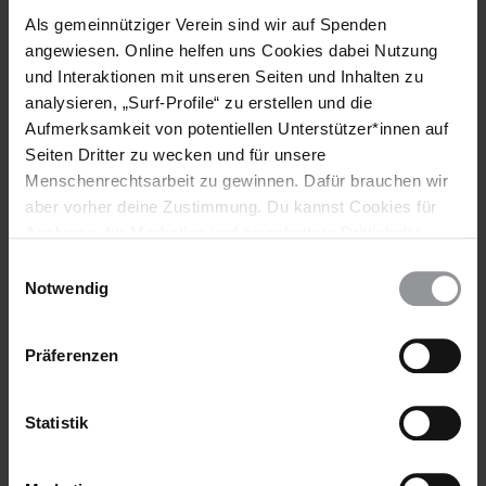
Als gemeinnütziger Verein sind wir auf Spenden
angewiesen. Online helfen uns Cookies dabei Nutzung
und Interaktionen mit unseren Seiten und Inhalten zu
Themen
analysieren, „Surf-Profile“ zu erstellen und die
Aufmerksamkeit von potentiellen Unterstützer*innen auf
Internationale Organisationen
Justiz
Staatlicher Mord
Seiten Dritter zu wecken und für unsere
Menschenrechtsarbeit zu gewinnen. Dafür brauchen wir
aber vorher deine Zustimmung. Du kannst Cookies für
Teile diesen Beitrag
Analysen, für Marketing und eingebettete Drittinhalte
auch ablehnen, oder deine Meinung jederzeit später
Einwilligungsauswahl
wieder ändern. Diesen Banner kannst Du über den Link
Notwendig
im Footer schnell wieder aufrufen.
Datenschutzerklärung
Präferenzen
Statistik
Bleib informiert
Header
Abonniere den Amnesty-Newsletter und mach dich