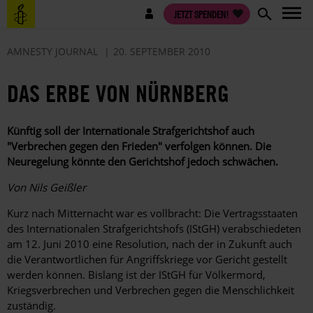
Direkt
Benutzermenü
JETZT SPENDEN!
zum
Inhalt
AMNESTY JOURNAL
20. SEPTEMBER 2010
DAS ERBE VON NÜRNBERG
Künftig soll der Internationale Strafgerichtshof auch
­"Verbrechen gegen den Frieden" verfolgen können. Die
Neuregelung könnte den Gerichtshof jedoch schwächen.
Von Nils Geißler
Kurz nach Mitternacht war es vollbracht: Die Vertragsstaaten
des Internationalen Strafgerichtshofs (IStGH) verabschiedeten
am 12. Juni 2010 eine Resolution, nach der in Zukunft auch
die Verantwortlichen für Angriffskriege vor Gericht gestellt
werden können. Bislang ist der IStGH für Völkermord,
Kriegsverbrechen und Verbrechen gegen die Menschlichkeit
zuständig.