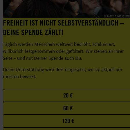
gegen
die
Diskriminierung
© Nastia Maksimo
von
FREIHEIT IST NICHT SELBSTVERSTÄNDLICH –
LGBTIQ+.
DEINE SPENDE ZÄHLT!
Täglich werden Menschen weltweit bedroht, schikaniert,
willkürlich festgenommen oder gefoltert. Wir stehen an ihrer
Seite – und mit Deiner Spende auch Du.
Deine Unterstützung wird dort eingesetzt, wo sie aktuell am
meisten bewirkt.
Choose
20 €
your
60 €
favorite
amount
120 €