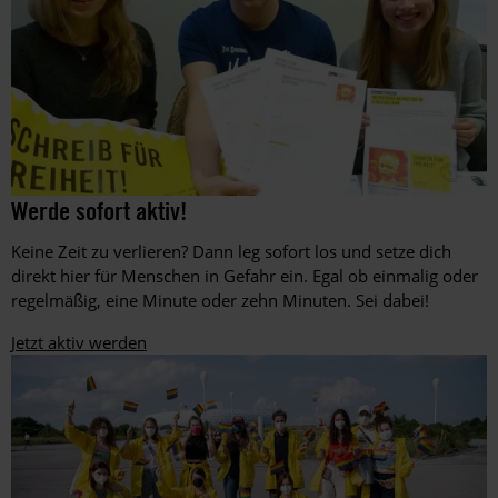
Aktion
©
Werde sofort aktiv!
©
am
Martin
Städtischen
Keine Zeit zu verlieren? Dann leg sofort los und setze dich
Huckebrink
Gymnasium
direkt hier für Menschen in Gefahr ein. Egal ob einmalig oder
Erwitte
regelmäßig, eine Minute oder zehn Minuten. Sei dabei!
in
Nordrhein-
Jetzt aktiv werden
Westfalen
während
des
Amnesty-
Briefmarathons
an
Schulen
im