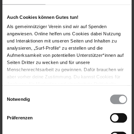
Mit der Überwachungssoftware "Pegasus" werden
Auch Cookies können Gutes tun!
Medienschaffende und Aktivist_innen weltweit überwacht.
Als gemeinnütziger Verein sind wir auf Spenden
angewiesen. Online helfen uns Cookies dabei Nutzung
und Interaktionen mit unseren Seiten und Inhalten zu
analysieren, „Surf-Profile“ zu erstellen und die
Aufmerksamkeit von potentiellen Unterstützer*innen auf
Seiten Dritter zu wecken und für unsere
Menschenrechtsarbeit zu gewinnen. Dafür brauchen wir
aber vorher deine Zustimmung. Du kannst Cookies für
Analysen, für Marketing und eingebettete Drittinhalte
auch ablehnen, oder deine Meinung jederzeit später
Einwilligungsauswahl
wieder ändern. Diesen Banner kannst Du über den Link
Notwendig
im Footer schnell wieder aufrufen.
PRESSEMITTEILUNG
LIBYEN
15.07.2021
Datenschutzerklärung
Präferenzen
Libyen: Schwere Menschenrechtsverletzungen in
Haftzentren für Schutzsuchende