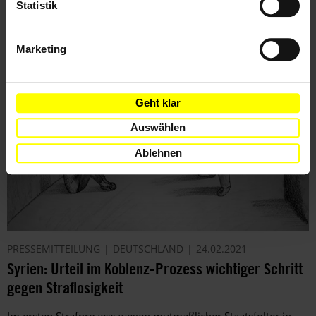
Statistik
Schutzsuchende, die in libysche Haftzentren gebracht werden,
sind dort schweren Menschenrechtsverletzungen ausgesetzt.
Marketing
Geht klar
Auswählen
Ablehnen
PRESSEMITTEILUNG
DEUTSCHLAND
24.02.2021
Syrien: Urteil im Koblenz-Prozess wichtiger Schritt
gegen Straflosigkeit
Im ersten Strafprozess wegen mutmaßlicher Staatsfolter in