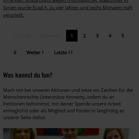
Syrien wurde Eyad A. zu vier Jahren und sechs Monaten Haft
verurteilt.
Erste
Vorherige
Erste
Vorherige
Aktuelle
1
Page
2
Page
3
Page
4
Page
5
Seitennummerierung
Seite
Seite
Seite
Nächste
Letzte
Page
6
Weiter
Letzte
Seite
Seite
Was kannst du tun?
Mach mit bei unseren Aktionen und setze ein Zeichen für die
Menschenrechte Unterstütze Amnesty, indem du an
Petitionen teilnimmst, mit deiner Spende unsere Arbeit
ermöglichst oder als Mitglied und Förder:in langfristig an
unserer Seite stehst.