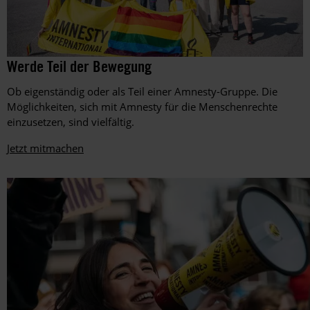
Dezember
2016
Amnesty-
©
Werde Teil der Bewegung
Amnesty
Mitglieder
International,
setzen
Ob eigenständig oder als Teil einer Amnesty-Gruppe. Die
Foto:
beim
Matthias
Möglichkeiten, sich mit Amnesty für die Menschenrechte
EM-
Balk
einzusetzen, sind vielfältig.
Spiel
zwischen
Jetzt mitmachen
Ungarn
und
Deutschland
im
Juni
2021
in
der
Müncher
Allianz-
Arena
ein
Zeichen