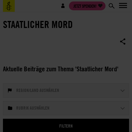
Direkt
Benutzermenü
JETZT SPENDEN!
zum
Inhalt
STAATLICHER MORD
Aktuelle Beiträge zum Thema 'Staatlicher Mord'
REGION/LAND AUSWÄHLEN
RUBRIK AUSWÄHLEN