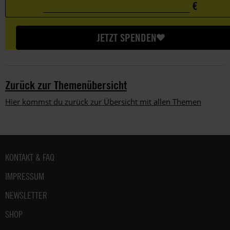
€
0
Custom
€
amount
JETZT SPENDEN
Zurück zur Themenübersicht
Hier kommst du zurück zur Übersicht mit allen Themen
Fußbereich
KONTAKT & FAQ
IMPRESSUM
NEWSLETTER
SHOP