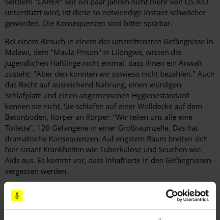
Seitdem "CARER" seit ein paar Jahren nicht mehr von US AID
unterstützt wird, ist diese so notwendige Instanz schwächer
geworden. Die Konsequenzen sind bitter spürbar.
Bei einem Besuch in einem der umstrittensten Gefängnisse in
Malawi, dem "Maula Prison" in Lilongwe, wissen die
jugendlichen Häftlinge nicht einmal, dass ihnen ein Anwalt
zusteht: "Aber den könnten wir sowieso nicht bezahlen." Auch
das Recht auf ausreichend Nahrung, einen würdigen
Schlafplatz und einen angemessenen Hygienestandard
kennen sie nicht. Sie schlafen auf einer Wolldecke auf dem
Betonboden, Körper an Körper: "Wir teilen uns alle eine
Toilette", 120 Gefangene in einer Großraumzelle. Das hat
dramatische Konsequenzen: Auf engstem Raum breiten sich
hier rasant Krankheiten wie Tuberkulose und Seuchen wie
Aids aus. Es kommt vor, dass Inhaftierte in den Gefängnissen
vergessen werden.
Von der Tageszeitung "Malawi Nation" wird Vera 2003 zur
Frau des Jahres gewählt. Bereits zehn Jahre zuvor war der
Diktator durch ein Referendum gezwungen worden,