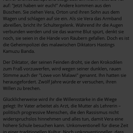
auf: "Jetzt haben wir euch!" Andere kommen aus den
Büschen. Sie ziehen Vera, Orton und ihren Sohn aus dem
Wagen und schlagen auf sie ein. Als sie Vera das Armband
abreißen, bricht ihr Schultergelenk. Während ihr die Augen
verbunden werden und sie das warme Blut spürt, denkt sie
noch, sie seien in die Hände von Räubern gefallen. Doch es ist
die Geheimpolizei des malawischen Diktators Hastings
Kamuzu Banda.
Der Diktator, der seinen Feinden droht, sie den Krokodilen
zum Fraß vorzuwerfen, wird wegen seiner dunklen, rauen
Stimme auch der "Löwe von Malawi" genannt. Ihn hatten sie
herausgefordert. Zwölf Jahre würde er versuchen, ihren
Willen zu brechen.
Glücklicherweise wird ihr die Willensstärke in die Wiege
gelegt: Ihr Vater arbeitet als Arzt, die Mutter als Lehrerin –
politisch progressive Menschen, die den Rassismus nicht
widerspruchslos hinnehmen und alles tun, damit Vera eine
höhere Schule besuchen kann. Unkonventionell für diese Zeit
in einer traditionellen Kultur. Noch unkonventioneller, dass