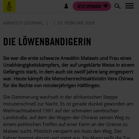
Direkt
Benutzermenü
JETZT SPENDEN!
zum
Inhalt
AMNESTY JOURNAL
10. FEBRUAR 2009
DIE LÖWENBANDIGERIN
Sie war die erste schwarze Anwältin Malawis und Frau ­eines
Unabhängigkeitskämpfers, der auf ungeklärte Weise in einem
Gefängnis starb, in dem auch sie zwölf ­Jahre ­lang eingesperrt
war. Heute kämpft die Menschenrechtsaktivistin Vera Chirwa
für die Rechte von minder­jährigen Häftlingen.
Die Dämmerung wechselt in der afrikanischen Steppe
minutenschnell zur Nacht. Es ist gerade dunkel geworden am
Weihnachtsabend 1981 auf der schmalen sambischen
Landstraße, auf dem der Wagen der Chirwas seinen Weg zu
einem politischen Treffen auf einer Farm an der Grenze zu
Malawi sucht. Plötzlich versperrt ein Auto den Weg. Der
Fahrer bremst abrupt und steigt aus. Ein Mann reißt die Tür