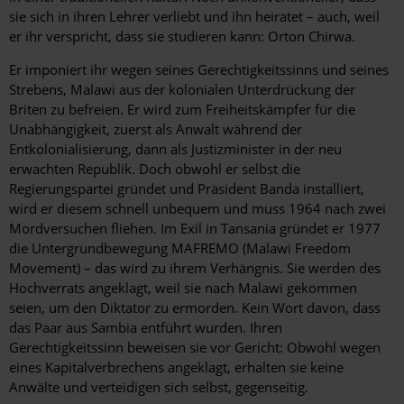
sie sich in ihren Lehrer verliebt und ihn heiratet – auch, weil
er ihr verspricht, dass sie studieren kann: Orton Chirwa.
Er imponiert ihr wegen seines Gerechtigkeitssinns und seines
Strebens, Malawi aus der kolonialen Unterdrückung der
Briten zu befreien. Er wird zum Freiheitskämpfer für die
Unabhängigkeit, zuerst als Anwalt während der
Entkolonialisierung, dann als Justizminister in der neu
erwachten Republik. Doch obwohl er selbst die
Regierungspartei gründet und Präsident Banda installiert,
wird er diesem schnell unbequem und muss 1964 nach zwei
Mordversuchen fliehen. Im Exil in Tansania gründet er 1977
die Untergrundbewegung MAFREMO (Malawi Freedom
Movement) – das wird zu ihrem Verhängnis. Sie werden des
Hochverrats angeklagt, weil sie nach Malawi gekommen
seien, um den Diktator zu ermorden. Kein Wort davon, dass
das Paar aus Sambia entführt wurden. Ihren
Gerechtigkeitssinn beweisen sie vor Gericht: Obwohl wegen
eines Kapitalverbrechens angeklagt, erhalten sie keine
Anwälte und verteidigen sich selbst, gegenseitig.