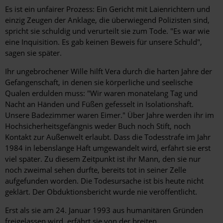
Es ist ein unfairer Prozess: Ein Gericht mit Laienrichtern und
einzig Zeugen der Anklage, die überwiegend Polizisten sind,
spricht sie schuldig und verurteilt sie zum Tode. "Es war wie
eine Inquisition. Es gab keinen Beweis für unsere Schuld",
sagen sie später.
Ihr ungebrochener Wille hilft Vera durch die harten Jahre der
Gefangenschaft, in denen sie körperliche und seelische
Qualen erdulden muss: "Wir waren monatelang Tag und
Nacht an Händen und Füßen gefesselt in Isolationshaft.
Unsere Badezimmer waren Eimer." Über Jahre werden ihr im
Hochsicherheitsgefängnis weder Buch noch Stift, noch
Kontakt zur Außenwelt erlaubt. Dass die Todesstrafe im Jahr
1984 in lebenslange Haft umgewandelt wird, erfährt sie erst
viel später. Zu diesem Zeitpunkt ist ihr Mann, den sie nur
noch zweimal sehen durfte, bereits tot in seiner Zelle
aufgefunden worden. Die Todesursache ist bis heute nicht
geklärt. Der Obduktionsbericht wurde nie veröffentlicht.
Erst als sie am 24. Januar 1993 aus humanitären Gründen
freigelassen wird, erfährt sie von der breiten