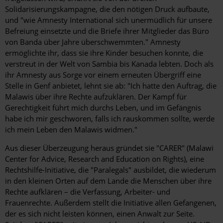
Solidarisierungskampagne, die den nötigen Druck aufbaute,
und "wie Amnesty International sich unermüdlich für unsere
Befreiung einsetzte und die Briefe ihrer Mitglieder das Büro
von Banda über Jahre überschwemmten." Amnesty
ermöglichte ihr, dass sie ihre Kinder besuchen konnte, die
verstreut in der Welt von Sambia bis Kanada lebten. Doch als
ihr Amnesty aus Sorge vor einem erneuten Übergriff eine
Stelle in Genf anbietet, lehnt sie ab: "Ich hatte den Auftrag, die
Malawis über ihre Rechte aufzuklären. Der Kampf für
Gerechtigkeit führt mich durchs Leben, und im Gefängnis
habe ich mir geschworen, falls ich rauskommen sollte, werde
ich mein Leben den Malawis widmen."
Aus dieser Überzeugung heraus gründet sie "CARER" (Malawi
Center for Advice, Research and Education on Rights), eine
Rechtshilfe-Initiative, die "Paralegals" ausbildet, die wiederum
in den kleinen Orten auf dem Lande die Menschen über ihre
Rechte aufklären – die Verfassung, Arbeiter- und
Frauenrechte. Außerdem stellt die Initiative allen Gefangenen,
der es sich nicht leisten können, einen Anwalt zur Seite.