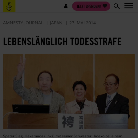
Direkt
Benutzermenü
JETZT SPENDEN!
zum
Inhalt
AMNESTY JOURNAL
JAPAN
27. MAI 2014
LEBENSLÄNGLICH TODESSTRAFE
Später Sieg. Hakamada (links) mit seiner Schwester Hideko bei einem