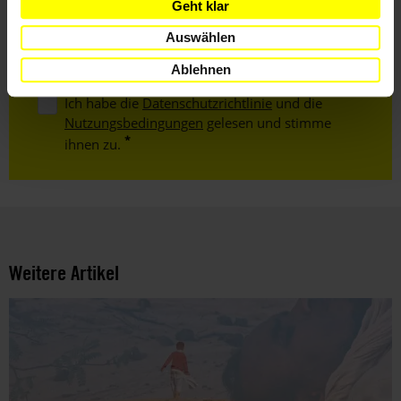
Geht klar
E-
Mail
Auswählen
Ablehnen
Ich habe die
Datenschutzrichtlinie
und die
Nutzungsbedingungen
gelesen und stimme
ihnen zu.
Weitere Artikel