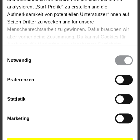
analysieren, „Surf-Profile“ zu erstellen und die
Aufmerksamkeit von potentiellen Unterstützer*innen auf
Teile diesen Beitrag
Seiten Dritter zu wecken und für unsere
Menschenrechtsarbeit zu gewinnen. Dafür brauchen wir
aber vorher deine Zustimmung. Du kannst Cookies für
Analysen, für Marketing und eingebettete Drittinhalte
auch ablehnen, oder deine Meinung jederzeit später
Einwilligungsauswahl
wieder ändern. Diesen Banner kannst Du über den Link
Notwendig
im Footer schnell wieder aufrufen.
Datenschutzerklärung
Präferenzen
Bleib informiert
Header
Abonniere den Amnesty-Newsletter und mach dich
Statistik
Text
für die Menschenrechte stark!
Vorname
Marketing
Nachname