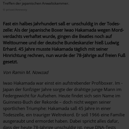
Treffen der japanischen Anwaltskammer.
© privat/Amnesty
Fast ein halbes Jahrhundert saß er unschuldig in der Todes­
zelle: Als der japanische Boxer Iwao Hakamada wegen Mord­
verdachts verhaftet wurde, gingen die Beatles noch auf
Welttournee und der deutsche Bundeskanzler hieß Ludwig
Erhard. 45 Jahre musste Hakamada täglich mit seiner
Hinrichtung rechnen, nun wurde der 78-Jährige auf freien Fuß
gesetzt.
Von Ramin M. Nowzad
Iwao Hakamada war einst ein aufstrebender Profiboxer. Im ­
Japan der fünfziger Jahre sorgte der drahtige junge Mann im
Federgewicht für Aufsehen. Heute findet sich sein Name im
Guinness-Buch der Rekorde – doch nicht wegen seiner
sportlichen Triumphe: Hakamada saß 45 Jahre in einer
Todeszelle, ein trauriger Weltrekord. Er soll 1966 eine Familie
ausgeraubt und ermordet haben. Dabei spricht alles dafür,
dass der heute 78-Jährige unschuldig ist, neue DNA-Tests