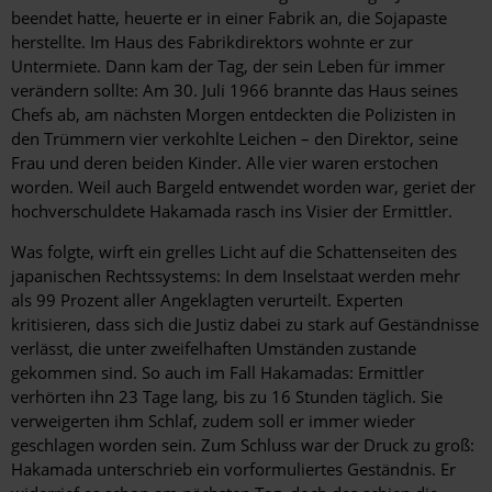
beendet hatte, heuerte er in einer Fabrik an, die Sojapaste
herstellte. Im Haus des Fabrikdirektors wohnte er zur
Untermiete. Dann kam der Tag, der sein Leben für immer
verändern sollte: Am 30. Juli 1966 brannte das Haus seines
Chefs ab, am nächsten Morgen entdeckten die Polizisten in
den Trümmern vier verkohlte Leichen – den Direktor, seine
Frau und deren beiden Kinder. Alle vier waren erstochen
worden. Weil auch Bargeld entwendet worden war, geriet der
hochverschuldete Hakamada rasch ins Visier der Ermittler.
Was folgte, wirft ein grelles Licht auf die Schattenseiten des
japanischen Rechtssystems: In dem Inselstaat werden mehr
als 99 Prozent aller Angeklagten verurteilt. Experten
kritisieren, dass sich die Justiz dabei zu stark auf Geständnisse
verlässt, die unter zweifelhaften Umständen zustande
gekommen sind. So auch im Fall Hakamadas: Ermittler
verhörten ihn 23 Tage lang, bis zu 16 Stunden täglich. Sie
verweigerten ihm Schlaf, zudem soll er immer wieder
geschlagen worden sein. Zum Schluss war der Druck zu groß:
Hakamada unterschrieb ein ­vorformuliertes Geständnis. Er