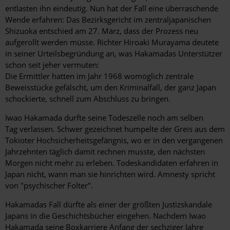
entlasten ihn eindeutig. Nun hat der Fall eine überraschende
Wende erfahren: Das Bezirksgericht im zentraljapanischen
Shizuoka entschied am 27. März, dass der Prozess neu
aufgerollt werden müsse. Richter Hiroaki Murayama deutete
in seiner Urteilsbegründung an, was Hakamadas Unterstützer
schon seit jeher vermuten:
Die Ermittler hatten im Jahr 1968 womöglich zentrale
Beweisstücke gefälscht, um den Kriminalfall, der ganz Japan
schockierte, schnell zum Abschluss zu bringen.
Iwao Hakamada durfte seine Todeszelle noch am selben
Tag verlassen. Schwer gezeichnet humpelte der Greis aus dem
Tokioter Hochsicherheitsgefängnis, wo er in den vergangenen
Jahrzehnten täglich damit rechnen musste, den nächsten
Morgen nicht mehr zu erleben. Todeskandidaten erfahren in
Japan nicht, wann man sie hinrichten wird. Amnesty spricht
von "psychischer Folter".
Hakamadas Fall dürfte als einer der größten Justizskandale
Japans in die Geschichtsbücher eingehen. Nachdem Iwao
Hakamada seine Boxkarriere Anfang der sechziger Jahre