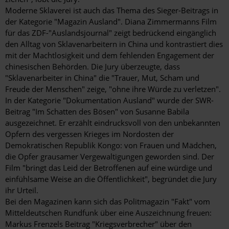
Moderne Sklaverei ist auch das Thema des Sieger-Beitrags in
der Kategorie "Magazin Ausland". Diana Zimmermanns Film
für das ZDF-"Auslandsjournal" zeigt bedrückend eingänglich
den Alltag von Sklavenarbeitern in China und kontrastiert dies
mit der Machtlosigkeit und dem fehlenden Engagement der
chinesischen Behörden. Die Jury überzeugte, dass
"Sklavenarbeiter in China" die "Trauer, Mut, Scham und
Freude der Menschen" zeige, "ohne ihre Würde zu verletzen".
In der Kategorie "Dokumentation Ausland" wurde der SWR-
Beitrag "Im Schatten des Bösen" von Susanne Babila
ausgezeichnet. Er erzählt eindrucksvoll von den unbekannten
Opfern des vergessen Krieges im Nordosten der
Demokratischen Republik Kongo: von Frauen und Mädchen,
die Opfer grausamer Vergewaltigungen geworden sind. Der
Film "bringt das Leid der Betroffenen auf eine würdige und
einfühlsame Weise an die Öffentlichkeit", begründet die Jury
ihr Urteil.
Bei den Magazinen kann sich das Politmagazin "Fakt" vom
Mitteldeutschen Rundfunk über eine Auszeichnung freuen:
Markus Frenzels Beitrag "Kriegsverbrecher" über den