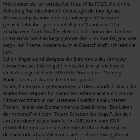
Präsidenten der terroristischen Hutu-Miliz FDLR, die für die
Befreiung Ruandas kämpft, überzeugte die Jury. Ignace
Murwanashyaka wird von Interpol wegen Völkermords
gesucht, lebt aber ganz unbehelligt in Mannheim. "Der
Zuschauer erfährt: Straflosigkeit ist nicht nur in den Ländern,
in denen Verbrechen begangen werden – im Zweifel ganz weit
weg –, ein Thema, sondern auch in Deutschland", schreibt die
Jury.
Schon länger stand übrigens der Ehrenpreis des Amnesty-
Fernsehpreises fest: Er geht in diesem Jahr an die bereits
vielfach ausgezeichnete ZDF/Arte-Produktion "Memory
Books" über aidskranke Kinder in Uganda.
Solide, hintergründige Reportagen all dies, natürlich. Doch der
Marler Fernsehpreis für Menschenrechte macht auch vor der
Fiktion nicht halt: In der Kategorie Spielfilm konkurrierten
Florian Henkel von Donnersmarcks Stasi-Drama "Das Leben
der Anderen" mit dem "Tatort: Schatten der Angst", der sich
am Ende durchsetzen konnte. Im ARD-Krimi vom SWR
ermittelt Kommissarin Lena Odenthal (Ulrike Folkerts) im
deutsch-türkischen Milieu und sieht sich mit Zwangsheirat