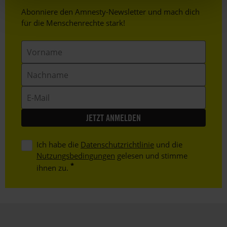
Header
Abonniere den Amnesty-Newsletter und mach dich
Text
für die Menschenrechte stark!
Vorname
Nachname
E-
Mail
Ich habe die
Datenschutzrichtlinie
und die
Nutzungsbedingungen
gelesen und stimme
ihnen zu.