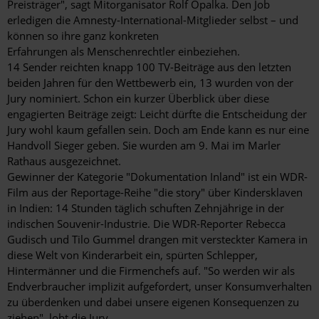
Preisträger", sagt Mitorganisator Rolf Opalka. Den Job
erledigen die Amnesty-International-Mitglieder selbst – und
können so ihre ganz konkreten
Erfahrungen als Menschenrechtler einbeziehen.
14 Sender reichten knapp 100 TV-Beiträge aus den letzten
beiden Jahren für den Wettbewerb ein, 13 wurden von der
Jury nominiert. Schon ein kurzer Überblick über diese
engagierten Beiträge zeigt: Leicht dürfte die Entscheidung der
Jury wohl kaum gefallen sein. Doch am Ende kann es nur eine
Handvoll Sieger geben. Sie wurden am 9. Mai im Marler
Rathaus ausgezeichnet.
Gewinner der Kategorie "Dokumentation Inland" ist ein WDR-
Film aus der Reportage-Reihe "die story" über Kindersklaven
in Indien: 14 Stunden täglich schuften Zehnjährige in der
indischen Souvenir-Industrie. Die WDR-Reporter Rebecca
Gudisch und Tilo Gummel drangen mit versteckter Kamera in
diese Welt von Kinderarbeit ein, spürten Schlepper,
Hintermänner und die Firmenchefs auf. "So werden wir als
Endverbraucher implizit aufgefordert, unser Konsumverhalten
zu überdenken und dabei unsere eigenen Konsequenzen zu
ziehen", lobt die Jury.