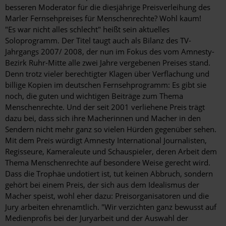
besseren Moderator für die diesjährige Preisverleihung des
Marler Fernsehpreises für Menschenrechte? Wohl kaum!
"Es war nicht alles schlecht" heißt sein aktuelles
Soloprogramm. Der Titel taugt auch als Bilanz des TV-
Jahrgangs 2007/ 2008, der nun im Fokus des vom Amnesty-
Bezirk Ruhr-Mitte alle zwei Jahre vergebenen Preises stand.
Denn trotz vieler berechtigter Klagen über Verflachung und
billige Kopien im deutschen Fernsehprogramm: Es gibt sie
noch, die guten und wichtigen Beiträge zum Thema
Menschenrechte. Und der seit 2001 verliehene Preis trägt
dazu bei, dass sich ihre Macherinnen und Macher in den
Sendern nicht mehr ganz so vielen Hürden gegenüber sehen.
Mit dem Preis würdigt Amnesty International Journalisten,
Regisseure, Kameraleute und Schauspieler, deren Arbeit dem
Thema Menschenrechte auf besondere Weise gerecht wird.
Dass die Trophäe undotiert ist, tut keinen Abbruch, sondern
gehört bei einem Preis, der sich aus dem Idealismus der
Macher speist, wohl eher dazu: Preisorganisatoren und die
Jury arbeiten ehrenamtlich. "Wir verzichten ganz bewusst auf
Medienprofis bei der Juryarbeit und der Auswahl der