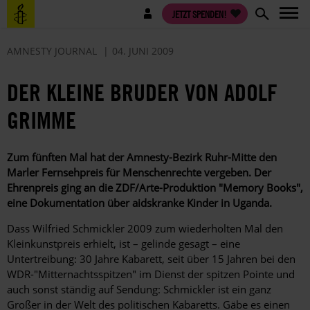
Direkt
Benutzermenü
JETZT SPENDEN!
zum
Inhalt
AMNESTY JOURNAL
04. JUNI 2009
DER KLEINE BRUDER VON ADOLF
GRIMME
Zum fünften Mal hat der Amnesty-Bezirk Ruhr-Mitte den
Marler Fernsehpreis für Menschenrechte vergeben. Der
Ehrenpreis ging an die ZDF/Arte-Produktion "Memory Books",
eine Dokumentation über aidskranke Kinder in Uganda.
Dass Wilfried Schmickler 2009 zum wiederholten Mal den
Kleinkunstpreis erhielt, ist – gelinde gesagt – eine
Untertreibung: 30 Jahre Kabarett, seit über 15 Jahren bei den
WDR-"Mitternachtsspitzen" im Dienst der spitzen Pointe und
auch sonst ständig auf Sendung: Schmickler ist ein ganz
Großer in der Welt des politischen Kabaretts. Gäbe es einen