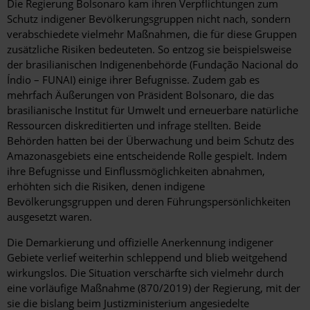
Die Regierung Bolsonaro kam ihren Verpflichtungen zum
Schutz indigener Bevölkerungsgruppen nicht nach, sondern
verabschiedete vielmehr Maßnahmen, die für diese Gruppen
zusätzliche Risiken bedeuteten. So entzog sie beispielsweise
der brasilianischen Indigenenbehörde (Fundação Nacional do
Índio – FUNAI) einige ihrer Befugnisse. Zudem gab es
mehrfach Äußerungen von Präsident Bolsonaro, die das
brasilianische Institut für Umwelt und erneuerbare natürliche
Ressourcen diskreditierten und infrage stellten. Beide
Behörden hatten bei der Überwachung und beim Schutz des
Amazonasgebiets eine entscheidende Rolle gespielt. Indem
ihre Befugnisse und Einflussmöglichkeiten abnahmen,
erhöhten sich die Risiken, denen indigene
Bevölkerungsgruppen und deren Führungspersönlichkeiten
ausgesetzt waren.
Die Demarkierung und offizielle Anerkennung indigener
Gebiete verlief weiterhin schleppend und blieb weitgehend
wirkungslos. Die Situation verschärfte sich vielmehr durch
eine vorläufige Maßnahme (870/2019) der Regierung, mit der
sie die bislang beim Justizministerium angesiedelte