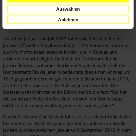
Menschenrechtsverletzungen gekennzeichnet waren. Damit
Auswählen
einher ging ein Anstieg von Tötungen mutmaßlicher
Straftäter_innen, vor allem von Personen, die nach Ansicht
Ablehnen
der Sicherheitskräfte am Drogenhandel beteiligt waren.
Zwischen Januar und Juli 2019 tötete die Polizei in Rio de
Janeiro offiziellen Angaben zufolge 1.249 Personen, darunter
auch fünf afro-brasilianische Kinder, die in Favelas und
anderen benachteiligten Gebieten im Großraum Rio de
Janeiro lebten. Laut einer Studie der Staatsanwaltschaft des
Bundesstaats Rio de Janeiro bedeutete dies einen Anstieg um
16 % gegenüber dem vergleichbaren Zeitraum im Jahr 2018,
als 1.075 Personen von der Polizei getötet wurden. Die
Staatsanwaltschaft stellte als Bilanz der Studie fest: "Rio hat
die tödlichste Polizei in Brasilien, obwohl der Bundesstaat
nicht zu den zehn gewalttätigsten des Landes gehört".
Das hohe Ausmaß an Gewalt führt auch zu vielen Todesfällen
bei der Polizei. Nach Angaben der Militärpolizei von Rio de
Janeiro wurden zwischen Januar und September 2019 in dem