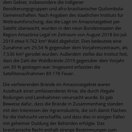
dem Gebiet, insbesondere die indigener
Bevölkerungsgruppen und afro-brasilianischer Quilombola-
Gemeinschaften. Nach Angaben des staatlichen Instituts für
Weltraumforschung, das die Lage im Amazonasgebiet per
Satellit überwacht, wurden in den neun Bundesstaaten der
Region Amazônia Legal im Zeitraum von August 2018 bis Juli
2019 etwa 9.762 km² Wald abgeholzt. Dies bedeutete eine
Zunahme um 29,54 % gegenüber dem Vorjahreszeitraum, als
7.536 km² gerodet wurden. Außerdem stellte das Institut fest,
dass die Zahl der Waldbrände 2019 gegenüber dem Vorjahr
um 30 % gestiegen war: Insgesamt erfassten die
Satellitenaufnahmen 89.178 Feuer.
Die verheerenden Brände im Amazonasgebiet waren
Ausdruck einer umfassenderen Krise, die durch illegale
Rodungen und Landnahmen verursacht wurde. Es gab
Beweise dafür, dass die Brände in Zusammenhang standen
mit den Interessen der Agrarindustrie, die sich damit Flächen
für die Viehzucht verschaffte, und dass dies in einigen Fällen
mit geheimer Duldung der Behörden erfolgte. Das
brasilianische Recht enthält strenge Bestimmungen zum