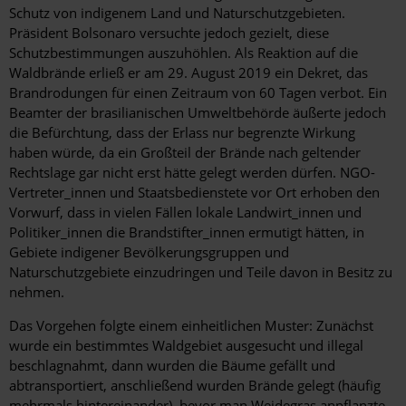
Schutz von indigenem Land und Naturschutzgebieten.
Präsident Bolsonaro versuchte jedoch gezielt, diese
Schutzbestimmungen auszuhöhlen. Als Reaktion auf die
Waldbrände erließ er am 29. August 2019 ein Dekret, das
Brandrodungen für einen Zeitraum von 60 Tagen verbot. Ein
Beamter der brasilianischen Umweltbehörde äußerte jedoch
die Befürchtung, dass der Erlass nur begrenzte Wirkung
haben würde, da ein Großteil der Brände nach geltender
Rechtslage gar nicht erst hätte gelegt werden dürfen. NGO-
Vertreter_innen und Staatsbedienstete vor Ort erhoben den
Vorwurf, dass in vielen Fällen lokale Landwirt_innen und
Politiker_innen die Brandstifter_innen ermutigt hätten, in
Gebiete indigener Bevölkerungsgruppen und
Naturschutzgebiete einzudringen und Teile davon in Besitz zu
nehmen.
Das Vorgehen folgte einem einheitlichen Muster: Zunächst
wurde ein bestimmtes Waldgebiet ausgesucht und illegal
beschlagnahmt, dann wurden die Bäume gefällt und
abtransportiert, anschließend wurden Brände gelegt (häufig
mehrmals hintereinander), bevor man Weidegras anpflanzte