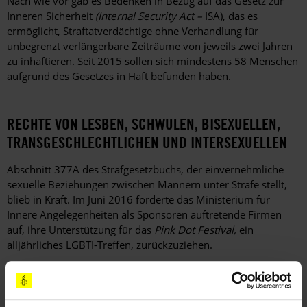
Nach wie vor gab es Bedenken in Bezug auf das Gesetz zur
Inneren Sicherheit
(Internal Security Act –
ISA), das es
ermöglicht, Straftatverdächtige ohne Verhandlung für
unbegrenzt verlängerbare Zeiträume von jeweils zwei Jahren
zu inhaftieren. Seit 2015 sollen sich mindestens 58 Menschen
aufgrund des Gesetzes in Haft befunden haben.
RECHTE VON LESBEN, SCHWULEN, BISEXUELLEN,
TRANSGESCHLECHTLICHEN UND INTERSEXUELLEN
Abschnitt 377A des Strafgesetzbuchs, der einvernehmliche
sexuelle Beziehungen zwischen Männern unter Strafe stellt,
blieb in Kraft. Im Juni 2016 forderte das Ministerium für
Innere Angelegenheiten als Sponsoren auftretende Firmen
auf, ihre Unterstützung für das
Pink Dot Festival,
ein
alljährliches LGBTI-Treffen, zurückzuziehen.
BERICHTE VON AMNESTY INTERNATIONAL