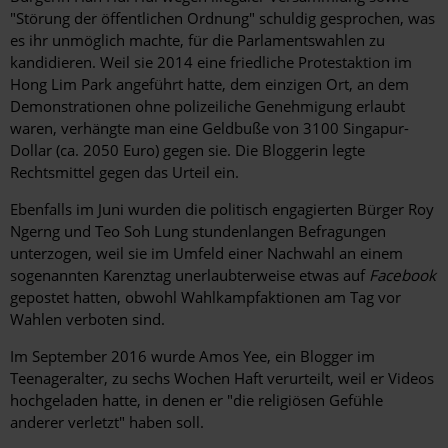
"Störung der öffentlichen Ordnung" schuldig gesprochen, was
es ihr unmöglich machte, für die Parlamentswahlen zu
kandidieren. Weil sie 2014 eine friedliche Protestaktion im
Hong Lim Park angeführt hatte, dem einzigen Ort, an dem
Demonstrationen ohne polizeiliche Genehmigung erlaubt
waren, verhängte man eine Geldbuße von 3100 Singapur-
Dollar (ca. 2050 Euro) gegen sie. Die Bloggerin legte
Rechtsmittel gegen das Urteil ein.
Ebenfalls im Juni wurden die politisch engagierten Bürger Roy
Ngerng und Teo Soh Lung stundenlangen Befragungen
unterzogen, weil sie im Umfeld einer Nachwahl an einem
sogenannten Karenztag unerlaubterweise etwas auf
Facebook
gepostet hatten, obwohl Wahlkampfaktionen am Tag vor
Wahlen verboten sind.
Im September 2016 wurde Amos Yee, ein Blogger im
Teenageralter, zu sechs Wochen Haft verurteilt, weil er Videos
hochgeladen hatte, in denen er "die religiösen Gefühle
anderer verletzt" haben soll.