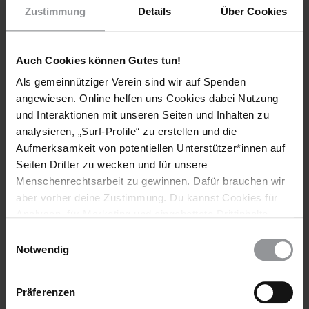
Zustimmung
Details
Über Cookies
Singapore: End harassment of peaceful protesters (ASA
36/4342/2016)
Singapore: Government critics, bloggers and human rights
Auch Cookies können Gutes tun!
defenders penalized for speaking out (ASA 36/4216/2016)
Als gemeinnütziger Verein sind wir auf Spenden
Singapore: Blogger faces up to three years in prison (ASA
angewiesen. Online helfen uns Cookies dabei Nutzung
36/4685/2016)
und Interaktionen mit unseren Seiten und Inhalten zu
analysieren, „Surf-Profile“ zu erstellen und die
Aufmerksamkeit von potentiellen Unterstützer*innen auf
Weitere Informationen
Seiten Dritter zu wecken und für unsere
Menschenrechtsarbeit zu gewinnen. Dafür brauchen wir
aber vorher deine Zustimmung. Du kannst Cookies für
Analysen, für Marketing und eingebettete Drittinhalte
Länder
auch ablehnen, oder deine Meinung jederzeit später
Einwilligungsauswahl
Singapur
wieder ändern. Diesen Banner kannst Du über den Link
Notwendig
im Footer schnell wieder aufrufen.
Themen
Datenschutzerklärung
Präferenzen