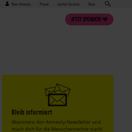
Benutzermenü
Presse
Mein Amnesty
Presse
Leichte Sprache
Shop
JETZT SPENDEN!
Bleib informiert
Header
Abonniere den Amnesty-Newsletter und
Text
mach dich für die Menschenrechte stark!