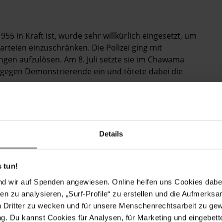
55 in Kraft ist, wurde sehr willkürlich eingesetzt, um
rteien einzuschränken. Die Polizei ging mit
en aufzulösen. Am 8. Juli setzte sie im Chawama
 gegen Demonstrierende ein und tötete dabei die
eiführer Hakainde Hichilema und Geoffrey Mwamba
ng und aufrührerischer Aktivitäten unter Anklage
pongwe mit Anhängern ihrer Partei getroffen hatten. Im
Details
ichtsverfahrens gegen Kaution auf freien Fuß.
 tun!
nd wir auf Spenden angewiesen. Online helfen uns Cookies dabe
 der
Fourth Revolution Party,
festgenommen und
en zu analysieren, „Surf-Profile“ zu erstellen und die Aufmerksa
gsinterview im Jahr 2015 unter Anklage gestellt.
n Dritter zu wecken und für unsere Menschenrechtsarbeit zu ge
. Du kannst Cookies für Analysen, für Marketing und eingebettet