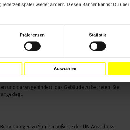
uckerpresse der Tageszeitung
The Post
und ordnete die
 jederzeit später wieder ändern. Diesen Banner kannst Du über 
den der Eigentümer des Blattes, Fred M’membe, seine
tende Chefredakteur Joseph Mwenda von der Polizei
 a. wegen Einbruchs in das Gebäude der Zeitung
Präferenzen
Statistik
sichtsbehörde die Lizenzen der drei unabhängigen
s. Die vier Mitarbeiter des Senders
Muvi TV
John
liam Mwenge, die zur Arbeit erschienen waren,
ens des Geländes unter Anklage gestellt. Die
Auswählen
n hatte, wurde die Leiterin Lesa Kasoma Nyirenda am 5.
gen und daran gehindert, das Gebäude zu betreten. Sie
 angeklagt.
en Bemerkungen zu Sambia äußerte der UN-Ausschuss