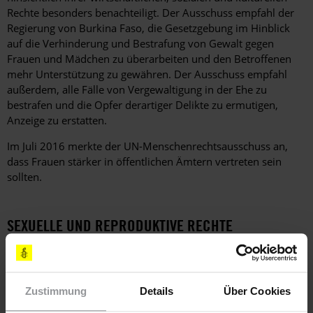
Rechte besonders benachteiligt. Der Ausschuss empfahl der
Regierung von Burkina Faso, die Gesetzgebung im Hinblick
auf die Verhinderung und Bestrafung von Gewalt gegen
Frauen und Mädchen zu überarbeiten und den Betroffenen
mehr Unterstützung zu gewähren. Der Ausschuss empfahl
außerdem, alle Fälle von Vergewaltigung in der Ehe zu
bestrafen und die Opfer derartiger Delikte zu ermutigen,
Anzeige zu erstatten.
Im Juli 2016 merkte der UN-Menschenrechtsausschuss an,
dass Frauen stärker in öffentlichen Ämtern vertreten sein
sollten.
SEXUELLE UND REPRODUKTIVE RECHTE
Lediglich 16 % der Frauen in Burkina Faso nutzten moderne
Verhütungsmittel. Fast 30 % der Mädchen und jungen Frauen
zwischen 15 und 19 Jahren in ländlichen Gebieten waren
Zustimmung
Details
Über Cookies
schwanger oder hatten bereits ein Kind. Einige Frauen und