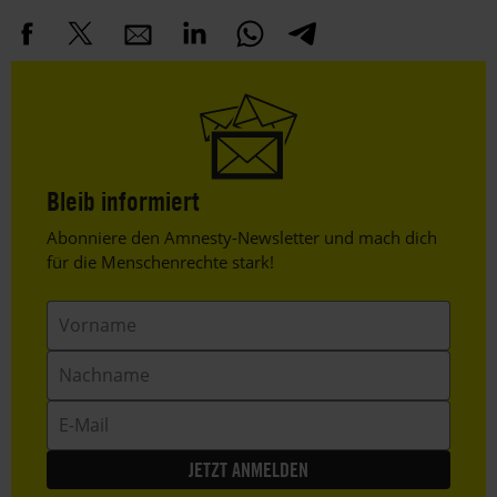
Bleib informiert
Header
Abonniere den Amnesty-Newsletter und mach dich
Text
für die Menschenrechte stark!
Vorname
Nachname
E-
Mail