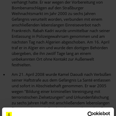
verhängt hatte. Er war wegen der Vorbereitung von
Bombenanschlägen auf den Straßburger
Weihnachtsmarkt im Jahr 2000 zu sechs Jahren
Gefängnis verurteilt worden, verbunden mit einem
anschließenden lebenslangen Einreiseverbot nach
Frankreich. Rabah Kadri wurde unmittelbar nach seiner
Entlassung in Polizeigewahrsam genommen und am
nächsten Tag nach Algerien abgeschoben. Am 16. April
traf er in Algier ein und wurde den dortigen Behörden
übergeben, die ihn zwölf Tage lang an einem
unbekannten Ort ohne Kontakt zur Außenwelt
festhielten.
Am 21. April 2008 wurde Kamel Daoudi nach Verbüßen
seiner Haftstrafe aus dem Gefängnis La Santé entlassen
und sofort in Abschiebehaft genommen. Er war 2005
wegen "Bildung einer kriminellen Vereinigung mit
terroristischen Zielsetzungen" und Urkundenfälschung
zu sechs Jahren Haft mit anschließendem lebenslangen
Einreiseverbot nach Frankreich verurteilt worden. Dem
gebürtigen Algerier war die französische