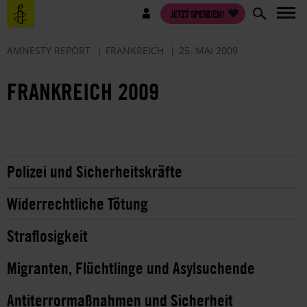
Direkt
Benutzermenü
JETZT SPENDEN!
zum
Inhalt
AMNESTY REPORT
FRANKREICH
25. MAI 2009
FRANKREICH 2009
Polizei und Sicherheitskräfte
Widerrechtliche Tötung
Straflosigkeit
Migranten, Flüchtlinge und Asylsuchende
Antiterrormaßnahmen und Sicherheit