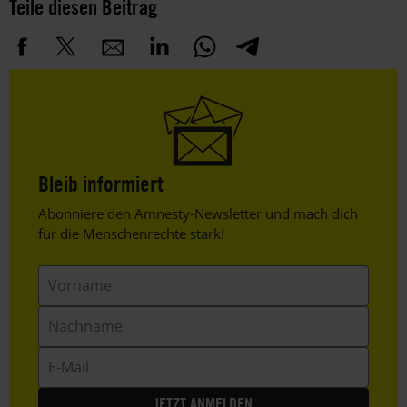
Teile diesen Beitrag
Bleib informiert
Header
Abonniere den Amnesty-Newsletter und mach dich
Text
für die Menschenrechte stark!
Vorname
Nachname
E-
Mail