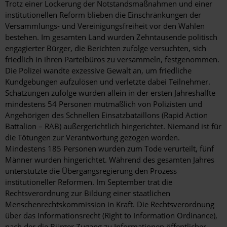
Trotz einer Lockerung der Notstandsmaßnahmen und einer
institutionellen Reform blieben die Einschränkungen der
Versammlungs- und Vereinigungsfreiheit vor den Wahlen
bestehen. Im gesamten Land wurden Zehntausende politisch
engagierter Bürger, die Berichten zufolge versuchten, sich
friedlich in ihren Parteibüros zu versammeln, festgenommen.
Die Polizei wandte exzessive Gewalt an, um friedliche
Kundgebungen aufzulösen und verletzte dabei Teilnehmer.
Schätzungen zufolge wurden allein in der ersten Jahreshälfte
mindestens 54 Personen mutmaßlich von Polizisten und
Angehörigen des Schnellen Einsatzbataillons (Rapid Action
Battalion – RAB) außergerichtlich hingerichtet. Niemand ist für
die Tötungen zur Verantwortung gezogen worden.
Mindestens 185 Personen wurden zum Tode verurteilt, fünf
Männer wurden hingerichtet. Während des gesamten Jahres
unterstützte die Übergangsregierung den Prozess
institutioneller Reformen. Im September trat die
Rechtsverordnung zur Bildung einer staatlichen
Menschenrechtskommission in Kraft. Die Rechtsverordnung
über das Informationsrecht (Right to Information Ordinance),
nach der die Bürger Zugang zu Informationen öffentlicher