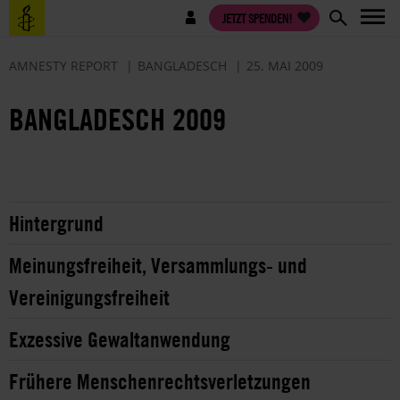
Direkt
Benutzermenü
JETZT SPENDEN!
zum
Inhalt
AMNESTY REPORT
BANGLADESCH
25. MAI 2009
BANGLADESCH 2009
Hintergrund
Meinungsfreiheit, Versammlungs- und
Vereinigungsfreiheit
Exzessive Gewaltanwendung
Frühere Menschenrechtsverletzungen