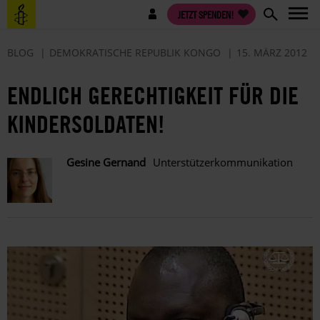
Direkt
Benutzermenü
JETZT SPENDEN!
zum
Inhalt
BLOG
DEMOKRATISCHE REPUBLIK KONGO
15. MÄRZ 2012
ENDLICH GERECHTIGKEIT FÜR DIE
KINDERSOLDATEN!
Gesine Gernand
Unterstützerkommunikation