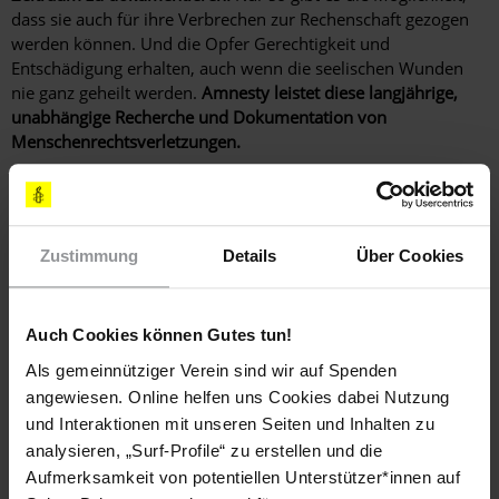
dass sie auch für ihre Verbrechen zur Rechenschaft gezogen
werden können. Und die Opfer Gerechtigkeit und
Entschädigung erhalten, auch wenn die seelischen Wunden
nie ganz geheilt werden.
Amnesty leistet diese langjährige,
unabhängige Recherche und Dokumentation von
Menschenrechtsverletzungen.
Ihre Spende unterstützt uns dabei. Denn aus Gründen
der Unabhängigkeit nimmt Amnesty keine staatlichen
Mittel an. Nur so ist
unabhängige Recherche
erst möglich!
Zustimmung
Details
Über Cookies
Auch Cookies können Gutes tun!
Als gemeinnütziger Verein sind wir auf Spenden
angewiesen. Online helfen uns Cookies dabei Nutzung
und Interaktionen mit unseren Seiten und Inhalten zu
analysieren, „Surf-Profile“ zu erstellen und die
Aufmerksamkeit von potentiellen Unterstützer*innen auf