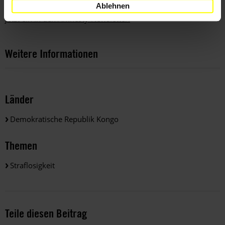
Ablehnen
aktuelle Aktionen informiert werden?
Dann tragen Sie sich
jetzt ein in den Amnesty-Newsletter!
Weitere Informationen
Länder
Demokratische Republik Kongo
Themen
Straflosigkeit
Teile diesen Beitrag