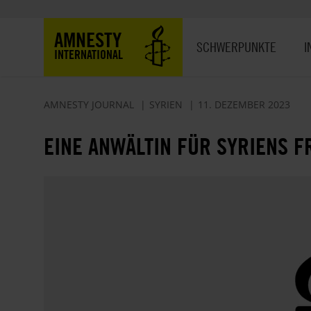
Direkt
zum
Hauptnavigation
AMNESTY
Inhalt
SCHWERPUNKTE
I
INTERNATIONAL
AMNESTY JOURNAL
SYRIEN
11. DEZEMBER 2023
EINE ANWÄLTIN FÜR SYRIENS F