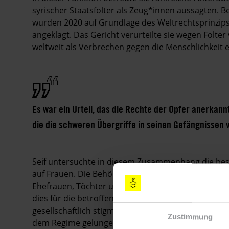
syrischer Staatsfolter als Zeug*innen aussagten. 
wurden 2020 auf Grundlage des Weltrechtsprinzips
angeklagt. Das Gericht verurteilte sie wegen Folter
weltweit als Verbrechen gegen die Menschlichkeit e
Es war ein Urteil, das die Rechte der Opfer anerkann
die die schweren Übergriffe in seinen Gefängnissen v
Seif untersuchte in diesem Zusammenhang die bes
auf Frauen. Die Behörden verhafteten Aktivistinne
Ehefrauen, Töchter und Schwestern von Männern, d
dies für die betroffenen Frauen bedeutete, sagte Jo
gesellschaftlich stigmatisiert, weil alle annehmen, 
Zustimmung
dem Regime gelungen, die Gesellschaft zu fragme