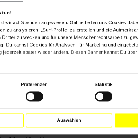
atik ­sexueller und geschlechtsspezifischer Gewalt in
 tun!
erbrechen beim Prozess in Koblenz nicht als
n die Menschlichkeit eingestuft wurden. Ein großer
nd wir auf Spenden angewiesen. Online helfen uns Cookies dabe
r anerkannte und die Darstellung des kriminellen Assad-
en zu analysieren, „Surf-Profile“ zu erstellen und die Aufmerksa
ngnissen vollständig leugnet, Lügen strafte." Urteile
n Dritter zu wecken und für unsere Menschenrechtsarbeit zu ge
verfahren wegweisend sein.
. Du kannst Cookies für Analysen, für Marketing und eingebettet
 jederzeit später wieder ändern. Diesen Banner kannst Du über 
ihre politischen Beziehungen mit dem Assad-Regime
in dafür, dass dessen Verbrechen juristisch
r wissen, dass der Weg zur Gerechtigkeit schwer und
Präferenzen
Statistik
n Berlin. Namentlich gekennzeichnete Beiträge geben
ional wieder.
Auswählen
digital