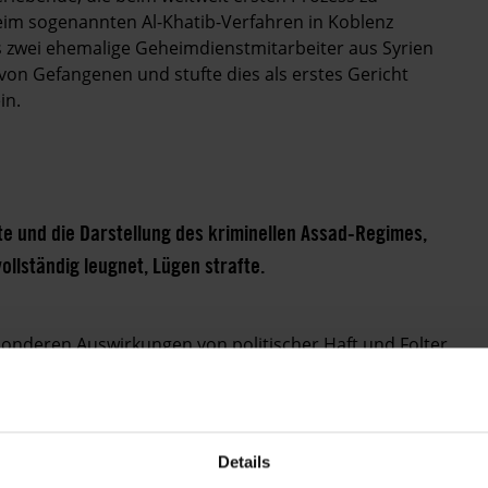
Beim sogenannten Al-Khatib-Verfahren in Koblenz
 zwei ehemalige Geheimdienstmitarbeiter aus Syrien
 von Gefangenen und stufte dies als erstes Gericht
in.
te und die Darstellung des kriminellen Assad-Regimes,
ollständig leugnet, Lügen strafte.
onderen Auswirkungen von politischer Haft und Folter
n und Unterstützerinnen der Revolution sowie
ie sich gegen das Regime stellten, wohl wissend, was
umana Seif. "Eine Frau, die im Gefängnis war, wird
sie sei dort vergewaltigt worden." Auf diese Weise sei es
Details
ntieren und die Protestbewegung zu schwächen.