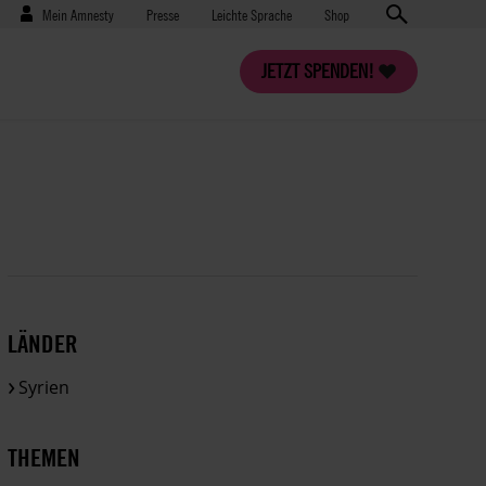
Benutzermenü
Presse
Mein Amnesty
Presse
Leichte Sprache
Shop
JETZT SPENDEN!
LÄNDER
Syrien
THEMEN