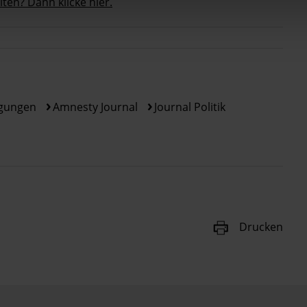
en? Dann klicke hier.
ngungen
Amnesty Journal
Journal Politik
Drucken