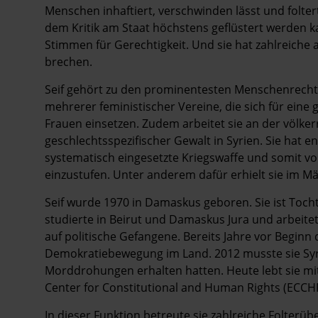
Menschen inhaftiert, verschwinden lässt und folter
dem Kritik am Staat höchstens geflüstert werden kan
Stimmen für Gerechtigkeit. Und sie hat zahlreiche
brechen.
Seif gehört zu den prominentesten Menschenrechtsa
mehrerer feministischer Vereine, die sich für eine g
Frauen einsetzen. Zudem arbeitet sie an der völker
geschlechtsspezifischer Gewalt in Syrien. Sie hat 
systematisch eingesetzte Kriegswaffe und somit vo
einzustufen. Unter anderem dafür erhielt sie im M
Seif wurde 1970 in Damaskus geboren. Sie ist Tocht
studierte in Beirut und Damaskus Jura und arbeit
auf politische Gefangene. Bereits Jahre vor Beginn 
Demokratiebewegung im Land. 2012 musste sie Syri
Morddrohungen erhalten hatten. Heute lebt sie mit 
Center for Constitutional and ­Human Rights (ECCH
In dieser Funktion betreute sie zahlreiche Folterüb