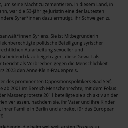
t, um ­seine Macht zu zementieren. In diesem Land, in
n, war die 53-jährige Juristin eine der lautesten
 andere Syrer*innen dazu ermutigt, ihr Schweigen zu
nwäl­t*in­nen Syriens. Sie ist Mitbegründerin
leichberechtigte politische Beteiligung syrischer
rechtlichen Aufarbeitung sexueller und
entscheidend dazu beigetragen, diese Gewalt als
r Gericht als Verbrechen gegen die Menschlichkeit
ärz 2023 den Anne-Klein-Frauenpreis.
er des prominenten Oppositionspolitikers Riad Seif,
ete ab 2001 im Bereich Menschenrechte, mit dem Fokus
der Massenproteste 2011 beteiligte sie sich aktiv an der
en verlassen, nachdem sie, ihr Vater und ihre Kinder
ihrer Familie in Berlin und arbeitet für das European
R).
erlebende, die beim weltweit ersten Prozess zu