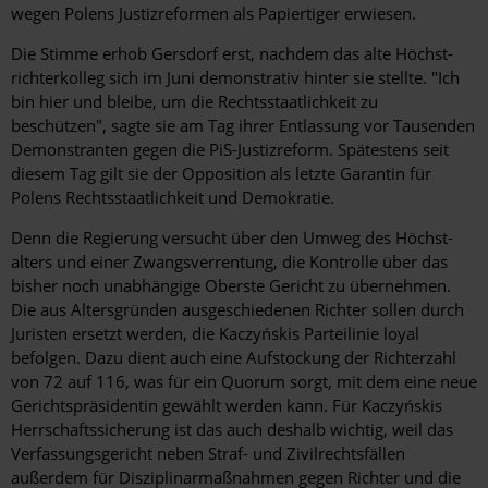
wegen Polens Justizreformen als Papier­tiger erwiesen.
Die Stimme erhob Gersdorf erst, nachdem das alte Höchst­
richterkolleg sich im Juni demonstrativ hinter sie stellte. "Ich
bin hier und bleibe, um die Rechtsstaatlichkeit zu
beschützen", sagte sie am Tag ihrer Entlassung vor Tausenden
Demonstranten gegen die PiS-Justizreform. Spätestens seit
diesem Tag gilt sie der Opposition als letzte Garantin für
Polens Rechtsstaatlichkeit und Demokratie.
Denn die Regierung versucht über den Umweg des Höchst­
alters und einer Zwangsverrentung, die Kontrolle über das
bisher noch unabhängige Oberste Gericht zu übernehmen.
Die aus Altersgründen ausgeschiedenen Richter sollen durch
Juristen ersetzt werden, die Kaczyńskis Parteilinie loyal
befolgen. Dazu dient auch eine Aufstockung der Richterzahl
von 72 auf 116, was für ein Quorum sorgt, mit dem eine neue
Gerichtspräsidentin gewählt werden kann. Für Kaczyńskis
Herrschaftssicherung ist das auch deshalb wichtig, weil das
Verfassungsgericht neben Straf- und Zivilrechtsfällen
außerdem für Disziplinarmaßnahmen gegen Richter und die