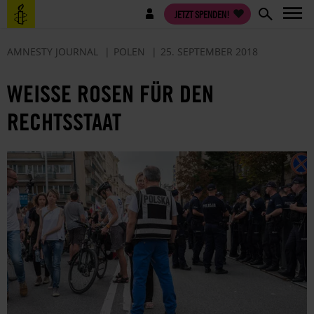
Direkt
Benutzermenü
JETZT SPENDEN!
zum
Inhalt
AMNESTY JOURNAL
POLEN
25. SEPTEMBER 2018
WEISSE ROSEN FÜR DEN R
ECHTSSTAAT