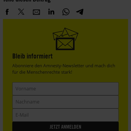
Bleib informiert
Header
Abonniere den Amnesty-Newsletter und mach dich
Text
für die Menschenrechte stark!
Vorname
Nachname
E-
Mail