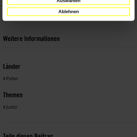
Auswählen
er für den Fall, dass die EuGH-Urteile zur Justizreform den
Interessen der PiS zuwiderliefen. Unklar ist nur, ob Warschau
Ablehnen
wirklich so weit gehen würde.
Weitere Informationen
Länder
Polen
Themen
Justiz
Teile diesen Beitrag