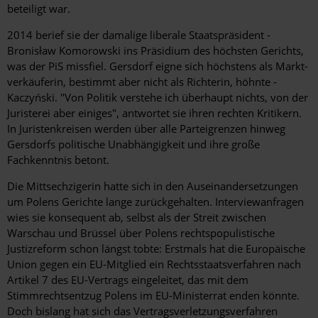
beteiligt war.
2014 berief sie der damalige liberale Staatspräsident ­
Bronisław Komorowski ins Präsidium des höchsten Gerichts,
was der PiS missfiel. Gersdorf eigne sich höchstens als Markt­
verkäuferin, bestimmt aber nicht als Richterin, höhnte ­
Kaczyński. "Von Politik verstehe ich überhaupt nichts, von der
Juristerei aber einiges", antwortet sie ihren rechten Kritikern.
In Juristenkreisen werden über alle Parteigrenzen hinweg
Gersdorfs ­politische ­Unabhängigkeit und ihre große
Fachkenntnis betont.
Die Mittsechzigerin hatte sich in den Auseinandersetzungen
um Polens Gerichte lange zurückgehalten. Interviewanfragen
wies sie konsequent ab, selbst als der Streit zwischen
Warschau und Brüssel über Polens rechtspopulistische
Justizreform schon längst tobte: Erstmals hat die Europäische
Union gegen ein EU-Mitglied ein Rechtsstaatsverfahren nach
Artikel 7 des EU-Vertrags eingeleitet, das mit dem
Stimmrechtsentzug Polens im EU-Ministerrat enden könnte.
Doch bislang hat sich das Vertragsverletzungsverfahren