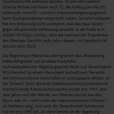
Gesetzesnovelle entlassen worden. So wie zehn weitere
Oberste Richter von heute noch 72, die Anfang Juni das 65.
Lebensjahr ­erreicht – und kein Arbeitsverlängerungsgesuch
beim Staatspräsidenten eingereicht haben. Gersdorf indessen
hat ihre Entlassung nicht anerkannt, weil das neue Gesetz
gegen die polnische Verfassung verstoße. In der heißt es in
Artikel 183 klipp und klar, dass die Amtszeit des Präsidenten
des Obersten Gerichts sechs Jahre dauert – in Gersdorfs Fall
also bis April 2020.
Die Regierung in Warschau aber ignoriert das. Monatelang
hatten Mitglieder von Jarosław Kaczyńskis
rechtspopulistischer Regierungspartei Recht und Gerechtigkeit
(PiS) Gersdorf zu einem Hassobjekt hochstilisiert: Sie wolle
alte kommunistische Seilschaften im Justizapparat decken, so
der Vorwurf. Doch die einer traditionsreichen Juristenfamilie
entstammende Arbeitsrechtsexpertin wurde erst 1991, also
zwei Jahre nach der Wende, ans Oberste Gericht berufen.
Davor war sie – noch unter der ­realsozialistischen Diktatur –
als Richterin tätig. Und auch der Gewerkschaft Solidarność
trat sie erst 1990 bei, als diese bereits an der Regierung