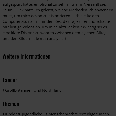
Zur Panikmache vielleicht? In einer Welt im Umbruch, in
vorab als solche kennzeichnen.
aufgespürt hatte, emotional zu sehr mitnahm", erzählt sie.
der es viele potenzielle Wohlstandsverlierer gibt, eignen
"Zum Glück hatte ich gelernt, welche Methoden ich anwenden
sich manipulierte Videos sehr gut dazu, deren Ängste zu
3.
Für Mitarbeiter, die mit belastenden Videos arbeiten,
muss, um mich davon zu distanzieren – ich stellte den
instrumentalisieren.
ist das Arbeitsklima besonders wichtig.
Studien zeigen,
Computer ab, nahm mir den Rest des Tages frei und schaute
dass Mitarbeiter es schätzen, wenn sie in einem Umfeld
mir lustige ­Videos an, um mich abzulenken." Wichtig sei es,
Autoritäre Politiker und Bewegungen lieben "Fake
arbeiten, in dem es möglich ist, offen über die
eine klare ­Distanz zu wahren zwischen dem eigenen Alltag
News". Dagegen setzen Menschenrechtler die digitalen
Auswirkungen traumatisierender Bilder und Inhalte zu
und den ­Bildern, die man analysiert.
Entwicklungen bewusst ein, um eine zunehmend
sprechen. Vorgesetzte sollten deshalb da­rauf achten, ein
vergiftete Atmosphäre sichtbar zu machen. Wir kämpfen
entsprechendes Arbeitsklima zu schaffen.
weiterhin mit aller Kraft für eine Welt, in der sich jeder
Weitere Informationen
auf die Allgemeine Erklärung der Menschenrechte
berufen kann, ohne Gefahr für Leib und Leben ­
befürchten zu müssen. Dabei können leider auch Fehler
pas­sieren – deshalb ist es für unsere Arbeit so wichtig, ­
Länder
alles zu ­verifizieren.
Großbritannien Und Nordirland
Themen
Kinder & Jugendliche
Menschenrechtsverteidiger*innen