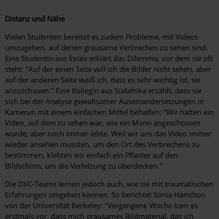
Falschnachrichten, die bewusst verbreitet werden.
Seelsorgern zu suchen.
Distanz und Nähe
Forscher der Harvard-Universität sprechen deshalb auch
Im Umgang mit belastenden Inhalten in Videos und
von Fehlinformationen statt von "Fake News". Begriffe
Vielen Studenten bereitet es zudem Probleme, mit Videos
Fotos gilt es, drei einfache Regeln zu beachten.
bewusst zu setzen, hilft, um denen entgegenzutreten, die
umzugehen, auf denen grausame Verbrechen zu sehen sind.
die Arbeit von zivilgesellschaftlichen Organisationen
1.
Belastung durch Ton gering halten.
Forschungen
Eine Studentin aus Essex erklärt das Dilemma, vor dem sie oft
diskreditieren wollen. Oft ist den Nutzern von Facebook,
zeigen, dass Personen grausame Videos viel belastender
steht: "Auf der einen Seite will ich die Bilder nicht sehen, aber
Twitter oder anderen sozialen Medien gar nicht bewusst,
empfinden, wenn darin Menschen aufgrund von Qualen
auf der anderen Seite weiß ich, dass es sehr wichtig ist, sie
dass sie "Fake News" teilen. Umso wichtiger ist die
oder Todesangst schreien oder andere Geräusche, die
anzuschauen." Eine Kollegin aus Südafrika erzählt, dass sie
Differenzierung.
auf Gewalteinwirkung hindeuten, zu hören sind. Man
sich bei der Analyse gewaltsamer Auseinandersetzungen in
sollte sich daher vor dem Betrachten von potenziell
Kamerun mit einem einfachen Mittel behalfen: "Wir hatten ein
Zumal die Entwickung im digitalen Raum weiter rasant
traumatisierendem oder belastendem
Video, auf dem zu sehen war, wie ein Mann angeschossen
fortschreitet. So ist es zum Beispiel längst möglich, in
Augenzeugenmaterial überlegen, ob der Ton wirklich
wurde, aber noch immer lebte. Weil wir uns das Video immer
Videos Gesichter von Personen einzufügen, die
notwendig ist oder abgeschaltet werden kann.
wieder an­sehen mussten, um den Ort des Verbrechens zu
überhaupt nicht vor Ort waren. Die Qualität nachträglich
bestimmen, klebten wir einfach ein Pflaster auf den
bearbeiteter Videos – auch als "Deep Fake" bekannt –
2.
Grauenvolle Bilder wirken traumatisierender, wenn
Bildschirm, um die ­Verletzung zu überdecken."
wird immer besser. Mit einem Mausklick lässt sich eine
sie den Betrachter überraschen
.
Aufnahme von Winter- auf Sommerwetter umstellen.
Menschenrechtsaktivisten berichten, dass es für sie
Die DVC-Teams lernen jedoch auch, wie sie mit traumatischen
schlimmer war, traumatisierende Inhalte zu sehen, wenn
Erfahrungen umgehen können. So berichtet Sonia Hamilton
Was bedeutet das für die Welt, wenn solche Videos
sie nicht darauf vorbereitet waren. Wer verstörende
von der Universität Berkeley: "Vergangene Woche kam es
alltäglich werden? Wozu könnten sie genutzt werden?
Inhalte an andere weitergibt, sollte diese deshalb immer
erstmals vor, dass mich grausames Bildmaterial, das ich