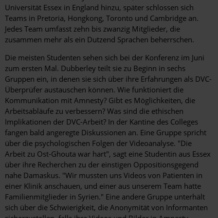
Universität Essex in England hinzu, später schlossen sich
Teams in Pretoria, Hongkong, Toronto und Cambridge an.
Jedes Team umfasst zehn bis zwanzig Mitglieder, die
zusammen mehr als ein Dutzend Sprachen beherrschen.
Die meisten Studenten sehen sich bei der Konferenz im Juni
zum ersten Mal. Dubberley teilt sie zu Beginn in sechs
Gruppen ein, in denen sie sich über ihre Erfahrungen als DVC-
Überprüfer austauschen können. Wie funktioniert die
Kommunikation mit Amnesty? Gibt es Möglichkeiten, die
Arbeitsabläufe zu verbessern? Was sind die ethischen
Implikationen der DVC-Arbeit? In der Kantine des Colleges
fangen bald angeregte Diskussionen an. Eine Gruppe spricht
über die psychologischen Folgen der Video­analyse. "Die
Arbeit zu Ost-Ghouta war hart", sagt eine Studentin aus Essex
über ihre Recherchen zu der einstigen ­Oppositionsgegend
nahe Damaskus. "Wir mussten uns Videos von Patienten in
einer Klinik anschauen, und einer aus unserem Team hatte
Familienmitglieder in Syrien." Eine andere Gruppe unterhält
sich über die Schwierigkeit, die Anonymität von Informanten
sicherzustellen, falls ihre Videos und Bilder in Amnesty-