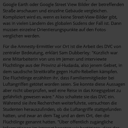
Google Earth oder Google Street View Bilder der betreffenden
Straße anschauen und einzelne Gebäude vergleichen.
Kompliziert wird es, wenn es keine Street-View-Bilder gibt,
was in vielen Ländern des globalen Südens der Fall ist. Dann
müssen einzelne Orientierungspunkte auf den Fotos
verglichen werden.
Für die Amnesty-Ermittler vor Ort ist die Arbeit des DVC von
zentraler Bedeutung, erklärt Sam Dubberley: "Kürzlich war
eine Mitarbeiterin von uns im Jemen und interviewte
Flüchtlinge aus der Provinz al-Hudaida, also jenem Gebiet, in
dem saudische Streitkräfte gegen Huthi-Rebellen kämpfen.
Die Flüchtlinge erzählten ihr, dass Familienmitglieder bei
Luftangriffen getötet worden seien. Sie konnte diese Aussagen
aber nicht überprüfen, weil eine Reise in das Kriegsgebiet zu
gefährlich gewesen wäre." Also schaltete sie das DVC ein.
Während sie ihre Recherchen weiterführte, versuchten die
Studenten herauszufinden, ob die Luftangriffe stattgefunden
hatten, und zwar an dem Tag und an dem Ort, den die
Flüchtlinge genannt hatten. "Über öffentlich zugängliche
Informationen im Internet konnten wir bestätigen, dass der