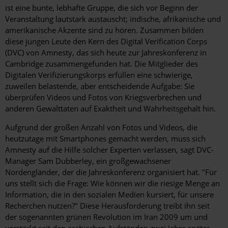
ist eine bunte, lebhafte Gruppe, die sich vor Beginn der
Veranstaltung lautstark austauscht; indische, afrikanische und
amerikanische Akzente sind zu hören. Zusammen bilden
diese jungen Leute den Kern des Digital Verification Corps
(DVC) von Amnesty, das sich heute zur Jahreskonferenz in
Cambridge zusammengefunden hat. Die Mitglieder des
Digitalen Verifizierungskorps erfüllen eine schwierige,
zuweilen belastende, aber entscheidende Aufgabe: Sie
überprüfen Videos und Fotos von Kriegsverbrechen und
anderen Gewalttaten auf Exaktheit und Wahrheitsgehalt hin.
Aufgrund der großen Anzahl von Fotos und Videos, die
heutzutage mit Smartphones gemacht werden, muss sich
Amnesty auf die Hilfe solcher Experten verlassen, sagt DVC-
Manager Sam Dubberley, ein großgewachsener
Nordengländer, der die Jahreskonferenz organisiert hat. "Für
uns stellt sich die Frage: Wie können wir die riesige Menge an
Information, die in den sozialen Medien kursiert, für unsere
Recherchen nutzen?" Diese Herausforderung treibt ihn seit
der sogenannten grünen Revolution im Iran 2009 um und
verstärkt seit den arabischen Aufständen zwei Jahre später.