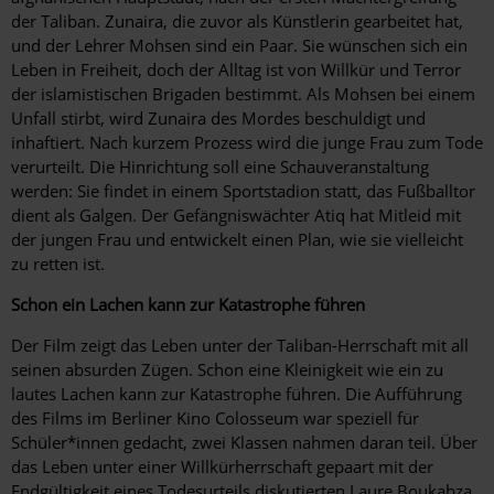
der Taliban. Zunaira, die zuvor als Künstlerin gearbeitet hat,
und der Lehrer Mohsen sind ein Paar. Sie wünschen sich ein
Leben in Freiheit, doch der Alltag ist von Willkür und Terror
der islamistischen Brigaden bestimmt. Als Mohsen bei einem
Unfall stirbt, wird Zunaira des Mordes beschuldigt und
inhaftiert. Nach kurzem Prozess wird die junge Frau zum Tode
verurteilt. Die Hinrichtung soll eine Schauveranstaltung
werden: Sie findet in einem Sportstadion statt, das Fußballtor
dient als Galgen. Der Gefängniswächter Atiq hat Mitleid mit
der jungen Frau und entwickelt einen Plan, wie sie vielleicht
zu retten ist.
Schon ein Lachen kann zur Katastrophe führen
Der Film zeigt das Leben unter der Taliban-Herrschaft mit all
seinen absurden Zügen. Schon eine Kleinigkeit wie ein zu
lautes Lachen kann zur Katastrophe führen. Die Aufführung
des Films im Berliner Kino Colosseum war speziell für
Schüler*innen gedacht, zwei Klassen nahmen daran teil. Über
das Leben unter einer Willkürherrschaft gepaart mit der
Endgültigkeit eines Todesurteils diskutierten Laure Boukabza