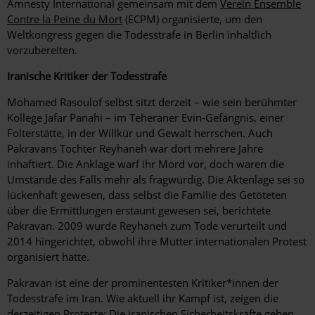
Amnesty International gemeinsam mit dem
Verein Ensemble
Contre la Peine du Mort
(ECPM) organisierte, um den
Weltkongress gegen die Todesstrafe in Berlin inhaltlich
vorzubereiten.
Iranische Kritiker der Todesstrafe
Mohamed Rasoulof selbst sitzt derzeit – wie sein berühmter
Kollege Jafar Panahi – im Teheraner Evin-Gefängnis, einer
Folterstätte, in der Willkür und Gewalt herrschen. Auch
Pakravans Tochter Reyhaneh war dort mehrere Jahre
inhaftiert. Die Anklage warf ihr Mord vor, doch waren die
Umstände des Falls mehr als fragwürdig. Die Aktenlage sei so
lückenhaft gewesen, dass selbst die Familie des Getöteten
über die Ermittlungen erstaunt gewesen sei, berichtete
Pakravan. 2009 wurde Reyhaneh zum Tode verurteilt und
2014 hingerichtet, obwohl ihre Mutter internationalen Protest
organisiert hatte.
Pakravan ist eine der prominentesten Kritiker*innen der
Todesstrafe im Iran. Wie aktuell ihr Kampf ist, zeigen die
derzeitigen Proteste: Die iranischen Sicherheitskräfte gehen