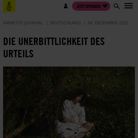
Direkt
Benutzermenü
JETZT SPENDEN!
zum
Inhalt
AMNESTY JOURNAL
DEUTSCHLAND
30. DEZEMBER 2022
DIE UNERBITTLICHKEIT DES
URTEILS