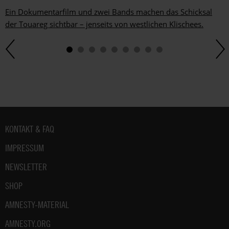
Ein Dokumentarfilm und zwei Bands machen das Schicksal
der Touareg sichtbar – jenseits von westlichen Klischees.
Fußbereich
KONTAKT & FAQ
IMPRESSUM
NEWSLETTER
SHOP
AMNESTY-MATERIAL
AMNESTY.ORG