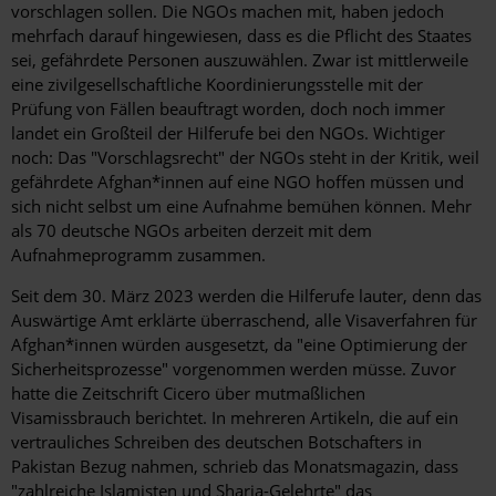
vorschlagen sollen. Die NGOs machen mit, haben jedoch
mehrfach darauf hingewiesen, dass es die Pflicht des Staates
sei, gefährdete Personen auszuwählen. Zwar ist mittlerweile
eine zivilgesellschaftliche Koordinierungsstelle mit der
Prüfung von Fällen beauftragt worden, doch noch immer
landet ein Großteil der Hilferufe bei den NGOs. Wichtiger
noch: Das "Vorschlagsrecht" der NGOs steht in der Kritik, weil
gefährdete Afghan*innen auf eine NGO hoffen müssen und
sich nicht selbst um eine Aufnahme bemühen können. Mehr
als 70 deutsche NGOs arbeiten derzeit mit dem
Aufnahmeprogramm zusammen.
Seit dem 30. März 2023 werden die Hilferufe lauter, denn das
Auswärtige Amt erklärte überraschend, alle Visaverfahren für
Afghan*innen würden ausgesetzt, da "eine Optimierung der
Sicherheitsprozesse" vorgenommen werden müsse. Zuvor
hatte die Zeitschrift Cicero über mutmaßlichen
Visamissbrauch berichtet. In mehreren Artikeln, die auf ein
vertrauliches Schreiben des deutschen Botschafters in
Pakistan Bezug nahmen, schrieb das Monatsmagazin, dass
"zahlreiche Islamisten und Sharia-Gelehrte" das