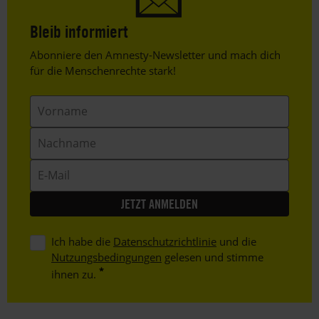
Bleib informiert
Header
Abonniere den Amnesty-Newsletter und mach dich
Text
für die Menschenrechte stark!
Vorname
Nachname
E-
Mail
Ich habe die
Datenschutzrichtlinie
und die
Nutzungsbedingungen
gelesen und stimme
ihnen zu.