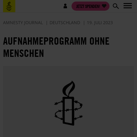
Direkt
Benutzermenü
JETZT SPENDEN!
zum
Inhalt
AMNESTY JOURNAL
DEUTSCHLAND
19. JULI 2023
AUFNAHMEPROGRAMM OHNE
MENSCHEN