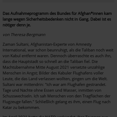
Das Aufnahmeprogramm des Bundes für Afghan*innen kam
lange wegen Sicherheitsbedenken nicht in Gang. Dabei ist es
nötiger denn je.
von Theresa Bergmann
Zaman Sultani, Afghanistan-Experte von Amnesty
International, war schon beunruhigt, als die Taliban noch weit
von Kabul entfernt waren. Dennoch überraschte es auch ihn,
dass die Hauptstadt so schnell an die Taliban fiel. Die
Machtübernahme Mitte August 2021 versetzte unzählige
Menschen in Angst; Bilder des Kabuler Flughafens voller
Leute, die das Land verlassen wollten, gingen um die Welt.
Sultani war mittendrin: "Ich war am Flughafen gestrandet.
Tage und Nächte ohne Essen und Wasser, inmitten von
Schusswechseln. Ich sah Menschen von den Tragflächen der
Flugzeuge fallen." Schließlich gelang es ihm, einen Flug nach
Katar zu bekommen.
Im April 2021 hatte die NATO verkündet, ihre Truppen aus